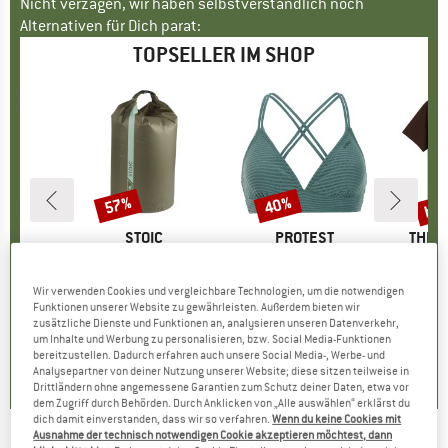
Nicht verzagen, wir haben selbstverständlich noch
Alternativen für Dich parat:
TOPSELLER IM SHOP
bis
57%
40%
Rabatt
Rabatt
Raba
E
AR
MARKE
STOIC
MARKE
PROTEST
MARK
THE 
ond Crisp
Artikel
HarnosandSt. II Dry Bag
Artikel
Women's PRTMM Patio Triangle
Artikel
Evolution Simpl
gruppe
egel
Produktgruppe
Packsack
Produktgruppe
Bikini-Top
eis
duzierter Preis
40 €
9,95 €
ab
Preis
reduzierter Preis
4,28 €
39,95 €
Preis
reduzierter Preis
23,97 €
26,95 
Wir verwenden Cookies und vergleichbare Technologien, um die notwendigen
Funktionen unserer Website zu gewährleisten. Außerdem bieten wir
zusätzliche Dienste und Funktionen an, analysieren unseren Datenverkehr,
um Inhalte und Werbung zu personalisieren, bzw. Social Media-Funktionen
5,0
(
1
)
5,0
(
2
)
4,9
(
23
)
bereitzustellen. Dadurch erfahren auch unsere Social Media-, Werbe- und
Analysepartner von deiner Nutzung unserer Website; diese sitzen teilweise in
Drittländern ohne angemessene Garantien zum Schutz deiner Daten, etwa vor
dem Zugriff durch Behörden. Durch Anklicken von „Alle auswählen“ erklärst du
dich damit einverstanden, dass wir so verfahren.
Wenn du keine Cookies mit
Ausnahme der technisch notwendigen Cookie akzeptieren möchtest, dann