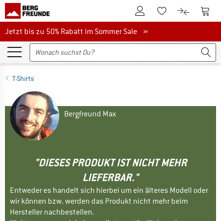
Zum Kundenkonto
Zum 
Zum Merkzettel.
Zum Produk
Jetzt bis zu 50% Rabatt im Sommer Sale
Jetzt bis zu 50% Rabatt im Sommer Sale »
T-Shirts
Bergfreund Max
"DIESES PRODUKT IST NICHT MEHR
LIEFERBAR."
Entweder es handelt sich hierbei um ein älteres Modell oder
wir können bzw. werden das Produkt nicht mehr beim
Hersteller nachbestellen.