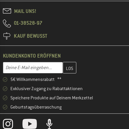
MAIL UNS!
01-38528-97
KAUF BEWUSST
KUNDENKONTO ERÖFFNEN
Gib hier deine E-Mail-Adresse ein und erstelle im nächsten Schri
E-Mail-Adresse
5€ Willkommensrabatt **
Exklusiver Zugang zu Rabattaktionen
Speichere Produkte auf Deinem Merkzettel
Geburtstagsüberraschung