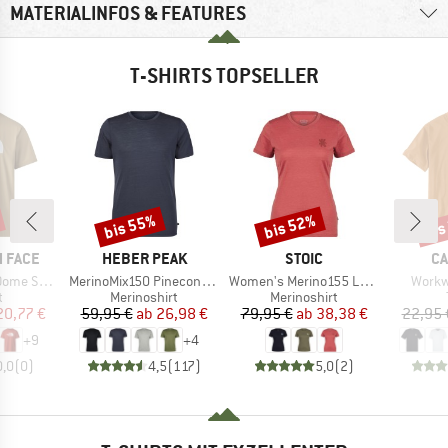
MATERIALINFOS & FEATURES
T-SHIRTS TOPSELLER
bis 55%
bis 52%
bis
Rabatt
Rabatt
Raba
MARKE
MARKE
MA
 FACE
HEBER PEAK
STOIC
CA
Artikel
Artikel
Artikel
ort Sleeve
MerinoMix150 PineconeHe. II T-Shirt
Women's Merino155 LaholmSt. T-Shirt Daisy Flower
Workw
ktgruppe
Produktgruppe
Produktgruppe
t
Merinoshirt
Merinoshirt
eis
duzierter Preis
Preis
reduzierter Preis
Preis
reduzierter Preis
20,77 €
59,95 €
ab
26,98 €
79,95 €
ab
38,38 €
22,95 
+
9
+
4
0,0
(
0
)
4,5
(
117
)
5,0
(
2
)