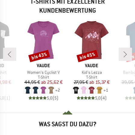
T-SHIRTS MIT EXZELLENTER
KUNDENBEWERTUNG
bis 43%
bis 45%
bis
Rabatt
Rabatt
Raba
MARKE
MARKE
ID
VAUDE
VAUDE
Artikel
Artikel
Artikel
hirt
Women's Cyclist V
Kid's Lezza
Bambo
ktgruppe
Produktgruppe
Produktgruppe
t
T-Shirt
T-Shirt
eis
duzierter Preis
Preis
reduzierter Preis
Preis
reduzierter Preis
9,98 €
44,95 €
ab
25,62 €
27,95 €
ab
15,37 €
39,95 
+
2
+
1
5,0
(
1
)
5,0
(
5
)
5,0
(
4
)
WAS SAGST DU DAZU?