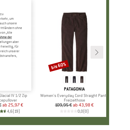
 zu
erkehr, um
 auch unsere
rittländern ohne
von „Alle
ahme der
tellungen aber
reiwillig, für
ereich unserer
dstransfers,
bis 60%
Rabatt
+
7
ARKE
LUMBIA
MARKE
PATAGONIA
acial IV 1/2 Zip
Artikel
Women's Everyday Cord Straight Pants
duktgruppe
cepullover
Produktgruppe
Freizeithose
€
ab
Preis
reduzierter Preis
25,97 €
109,95 €
ab
Preis
reduzierter Preis
43,98 €
4,6
(
19
)
0,0
(
0
)