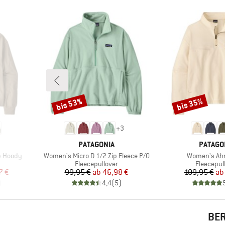
bis 53%
bis 35%
Rabatt
Rabatt
+
3
MARKE
MARKE
PATAGONIA
PATAGO
Artikel
Artikel
p Hoody
Women's Micro D 1/2 Zip Fleece P/O
Women's Ah
pe
Produktgruppe
Produktg
Fleecepullover
Fleecepul
rter Preis
Preis
reduzierter Preis
Pr
re
7 €
99,95 €
ab
46,98 €
109,95 €
ab
)
4,4
(
5
)
BER