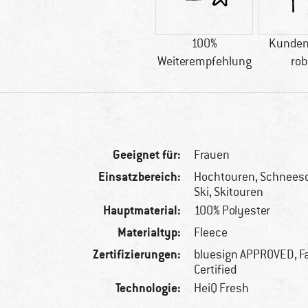
100%
Kunden
Weiterempfehlung
rob
Geeignet für:
Frauen
Einsatzbereich:
Hochtouren, Schnees
Ski, Skitouren
Hauptmaterial:
100% Polyester
Materialtyp:
Fleece
Zertifizierungen:
bluesign APPROVED, Fa
Certified
Technologie:
HeiQ Fresh