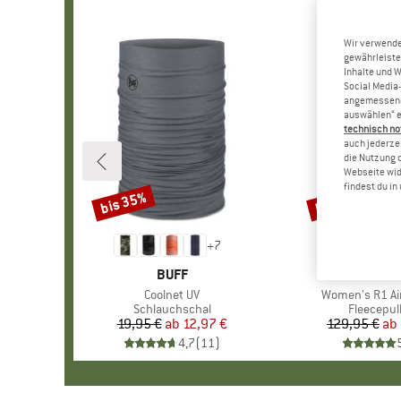
Wir verwende
gewährleiste
Inhalte und 
Social Media-
angemessene 
auswählen“ e
technisch no
auch jederzei
die Nutzung 
Webseite wid
findest du i
bis 35%
bis 30%
Rabatt
Rabatt
+
7
MARKE
BUFF
MARKE
PATAGO
Artikel
Coolnet UV
Artikel
Women's R1 Air
Produktgruppe
Schlauchschal
Produktg
Fleecepul
19,95 €
ab
Preis
reduzierter Preis
12,97 €
129,95 €
ab
Pr
re
4,7
(
11
)