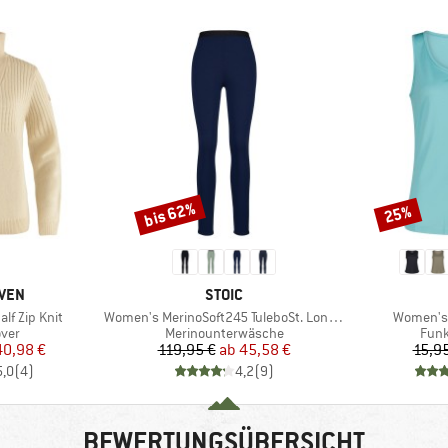
bis 62%
25%
Rabatt
Rabatt
MARKE
ÄVEN
STOIC
Artikel
Artikel
lf Zip Knit
Women's MerinoSoft245 TuleboSt. Long Pants
Women's 
gruppe
Produktgruppe
Prod
over
Merinounterwäsche
Funk
eis
duzierter Preis
Preis
reduzierter Preis
40,98 €
119,95 €
ab
45,58 €
15,9
5,0
(
4
)
4,2
(
9
)
BEWERTUNGSÜBERSICHT