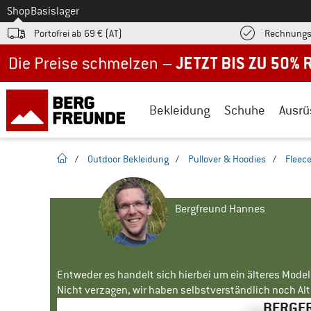
Zum
Shop
Basislager
Portofrei ab 69 € (AT)
Rechnungs
Jetzt bis zu 50% Rabatt im Sommer Sale
Bekleidung
Schuhe
Ausrü
Startseite
/
Outdoor Bekleidung
/
Pullover & Hoodies
/
Fleece
Bergfreund Hannes
Entweder es handelt sich hierbei um ein älteres Mode
Nicht verzagen, wir haben selbstverständlich noch Alte
BERGFR