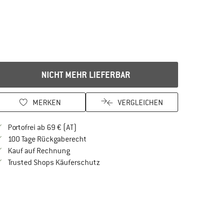
NICHT MEHR LIEFERBAR
MERKEN
VERGLEICHEN
Finde mehr Informationen zu den Versandkos
Portofrei ab 69 € (AT)
Gehe hier zu den Rückgabe-Richtlinien Öf
100 Tage Rückgaberecht
Finde die Zahlungs-Infos hier! Öffnet sich in 
Kauf auf Rechnung
Finde alle Infos hier!
Trusted Shops Käuferschutz