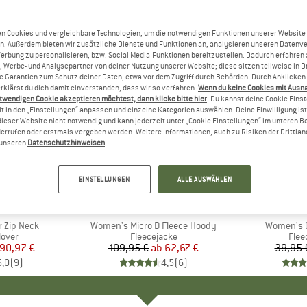
n Cookies und vergleichbare Technologien, um die notwendigen Funktionen unserer Website
n. Außerdem bieten wir zusätzliche Dienste und Funktionen an, analysieren unseren Datenv
Werbung zu personalisieren, bzw. Social Media-Funktionen bereitzustellen. Dadurch erfahren
, Werbe- und Analysepartner von deiner Nutzung unserer Website; diese sitzen teilweise in D
Garantien zum Schutz deiner Daten, etwa vor dem Zugriff durch Behörden. Durch Anklicken 
rklärst du dich damit einverstanden, dass wir so verfahren.
Wenn du keine Cookies mit Ausn
twendigen Cookie akzeptieren möchtest, dann klicke bitte hier
. Du kannst deine Cookie Eins
t in den „Einstellungen“ anpassen und einzelne Kategorien auswählen. Deine Einwilligung ist f
dieser Website nicht notwendig und kann jederzeit unter „Cookie Einstellungen“ im unteren B
errufen oder erstmals vergeben werden. Weitere Informationen, auch zu Risiken der Drittlan
n unseren
Datenschutzhinweisen
.
bis 43%
bis 35%
Rabatt
Rabatt
EINSTELLUNGEN
ALLE AUSWÄHLEN
+
2
NIA
MARKE
PATAGONIA
M
CO
 Zip Neck
Artikel
Women's Micro D Fleece Hoody
Artikel
Women's Gl
ruppe
lover
Produktgruppe
Fleecejacke
Pro
Flee
eis
duzierter Preis
90,97 €
109,95 €
ab
Preis
reduzierter Preis
62,67 €
39,95 
5,0
(
9
)
4,5
(
6
)