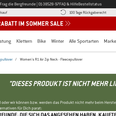
Ruf uns an unter
Frag die Bergfreunde
|
01-38528-97
FAQ & Hilfe
Bestellstatus
Finde die Zahlungs-Infos hier! Öffnet sich in einer Infobox
Gehe h
kauf
100 Tage Rückgaberecht
stung
Klettern
Bike
Winter
Alle Sportarten
Mark
pullover
/
Women's R1 Air Zip Neck - Fleecepullover
"DIESES PRODUKT IST NICHT MEHR L
ll oder wir können bzw. werden das Produkt nicht mehr beim Herste
rnativen für Dich parat:
EUNDE, DIE SICH DAS ANGESEHEN HABEN, KAUFT