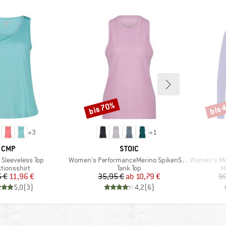
bis 70%
bis 
Rabatt
Rabat
+
3
+
1
MARKE
MARKE
CMP
STOIC
Artikel
Artikel
Sleeveless Top
Women's PerformanceMerino SpikenSt. Tank
Women's Meri
uktgruppe
Produktgruppe
P
tionsshirt
Tank Top
M
Preis
reduzierter Preis
Preis
reduzierter Preis
5 €
11,96 €
35,95 €
ab
10,79 €
99
5,0
(
3
)
4,2
(
6
)