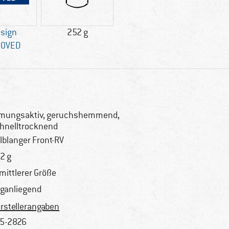
esign
252 g
ROVED
mungsaktiv, geruchshemmend,
hnelltrocknend
lblanger Front-RV
2 g
 mittlerer Größe
ganliegend
rstellerangaben
5-2826