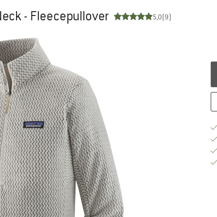
Neck - Fleecepullover
5,0
(9)