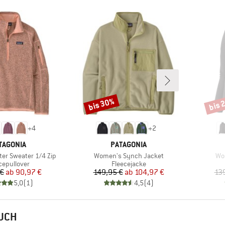
bis 30%
bis 
Rabatt
Rabat
+
4
+
2
RKE
MARKE
TAGONIA
PATAGONIA
Artikel
Art
er Sweater 1/4 Zip
Women's Synch Jacket
Wom
uktgruppe
Produktgruppe
cepullover
Fleecejacke
Preis
reduzierter Preis
Preis
reduzierter Preis
 €
ab
90,97 €
149,95 €
ab
104,97 €
13
5,0
(
1
)
4,5
(
4
)
AUCH