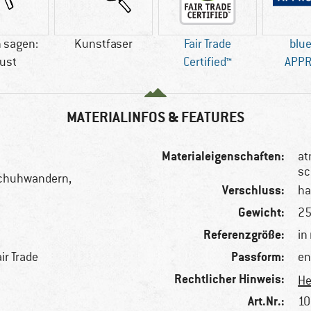
 sagen:
Kunstfaser
Fair Trade
blu
ust
Certified™
APP
MATERIALINFOS & FEATURES
Materialeigenschaften:
at
sc
chuhwandern,
Verschluss:
ha
Gewicht:
25
Referenzgröße:
in
Passform:
ir Trade
en
Rechtlicher Hinweis:
He
Art.Nr.:
10