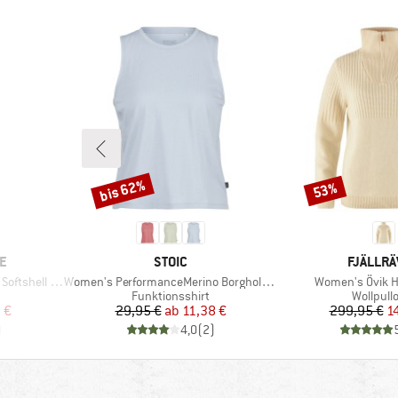
bis 62%
53%
Rabatt
Rabatt
MARKE
MARKE
E
STOIC
FJÄLLR
Artikel
Artikel
shell Pant
Women's PerformanceMerino BorgholmSt. Tank
Women's Övik Ha
pe
Produktgruppe
Produkt
Funktionsshirt
Wollpull
rter Preis
Preis
reduzierter Preis
Pr
re
 €
29,95 €
ab
11,38 €
299,95 €
1
)
4,0
(
2
)