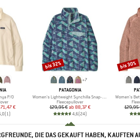
bis 32%
bis 30%
Rabatt
Rabatt
+
7
MARKE
MA
NIA
PATAGONIA
PA
Artikel
Artikel
nya P/O
Women's Lightweight Synchilla Snap-T Fleece Pullover
Women's Bett
ruppe
Produktgruppe
Prod
lover
Fleecepullover
Flee
eis
duzierter Preis
Preis
reduzierter Preis
71,47 €
129,95 €
ab
88,37 €
129,95
5,0
(
1
)
4,6
(
24
)
GFREUNDE, DIE DAS GEKAUFT HABEN, KAUFTEN 