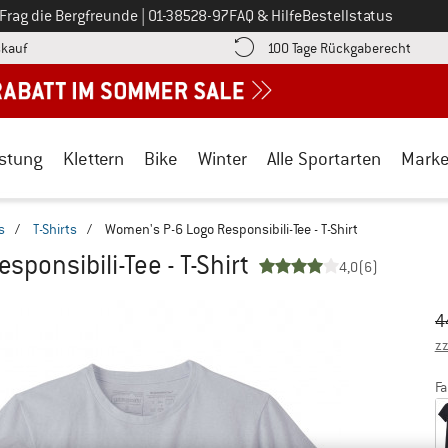
Ruf uns an unter
Frag die Bergfreunde
|
01-38528-97
FAQ & Hilfe
Bestellstatus
Finde die Zahlungs-Infos hier! Öffnet sich in einer Infobox
Gehe h
kauf
100 Tage Rückgaberecht
stung
Klettern
Bike
Winter
Alle Sportarten
Mark
s
/
T-Shirts
/
Women's P-6 Logo Responsibili-Tee - T-Shirt
ponsibili-Tee - T-Shirt
4,0
(6)
Ur
Pr
4
zz
Fa