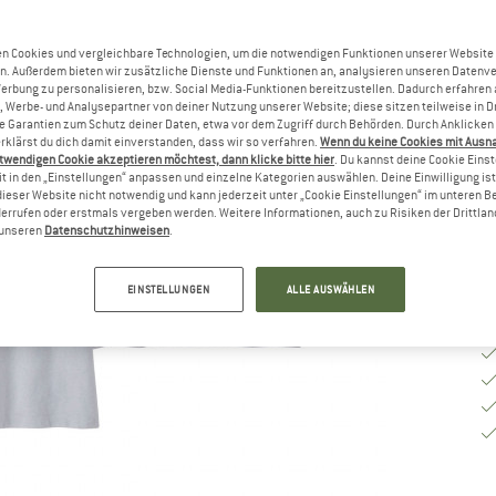
Gr
n Cookies und vergleichbare Technologien, um die notwendigen Funktionen unserer Website
n. Außerdem bieten wir zusätzliche Dienste und Funktionen an, analysieren unseren Datenv
Werbung zu personalisieren, bzw. Social Media-Funktionen bereitzustellen. Dadurch erfahren
, Werbe- und Analysepartner von deiner Nutzung unserer Website; diese sitzen teilweise in D
G
Garantien zum Schutz deiner Daten, etwa vor dem Zugriff durch Behörden. Durch Anklicken 
rklärst du dich damit einverstanden, dass wir so verfahren.
Wenn du keine Cookies mit Ausn
Li
twendigen Cookie akzeptieren möchtest, dann klicke bitte hier
. Du kannst deine Cookie Eins
t in den „Einstellungen“ anpassen und einzelne Kategorien auswählen. Deine Einwilligung ist f
M
dieser Website nicht notwendig und kann jederzeit unter „Cookie Einstellungen“ im unteren B
errufen oder erstmals vergeben werden. Weitere Informationen, auch zu Risiken der Drittlan
n unseren
Datenschutzhinweisen
.
EINSTELLUNGEN
ALLE AUSWÄHLEN