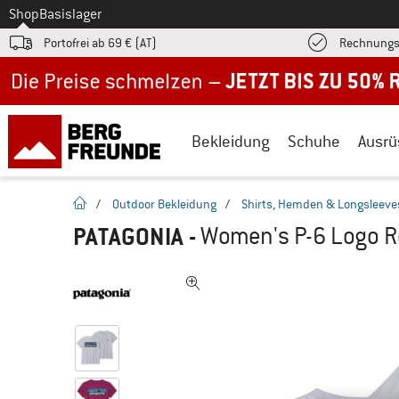
Zum
Shop
Basislager
Portofrei ab 69 € (AT)
Rechnungs
Jetzt bis zu 50% Rabatt im Sommer Sale
Bekleidung
Schuhe
Ausrü
Startseite
/
Outdoor Bekleidung
/
Shirts, Hemden & Longsleeve
PATAGONIA
-
Women's P-6 Logo Res