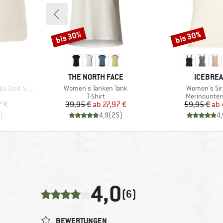
bis 30%
bis 30%
Rabatt
Rabatt
MARKE
MARKE
THE NORTH FACE
ICEBRE
Artikel
Artikel
rd Shorts
Women's Tanken Tank
Women's Sir
uppe
Produktgruppe
Produktgru
T-Shirt
Merinounte
rter Preis
Preis
reduzierter Preis
Pr
re
7 €
39,95 €
ab
27,97 €
59,95 €
ab
)
4,9
(
25
)
4,
4,0
(6)
BEWERTUNGEN