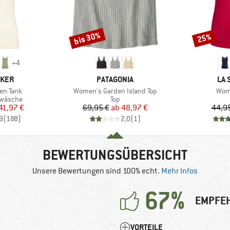
bis 30%
25%
Rabatt
Rabatt
+
4
MARKE
MA
AKER
PATAGONIA
LA 
Artikel
Artik
en Tank
Women's Garden Island Top
Wome
ppe
Produktgruppe
rwäsche
Top
eis
duzierter Preis
Preis
reduzierter Preis
41,97 €
69,95 €
ab
48,97 €
44,9
9
(
188
)
2,0
(
1
)
BEWERTUNGSÜBERSICHT
Unsere Bewertungen sind 100% echt.
Mehr Infos
67%
EMPFEH
VORTEILE