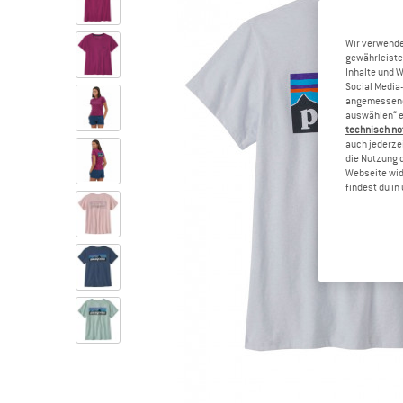
Wir verwende
gewährleiste
Inhalte und 
Social Media-
angemessene 
auswählen“ e
technisch no
auch jederzei
die Nutzung 
Webseite wid
findest du i