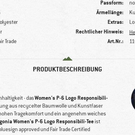
Passform:
no
Ärmellänge:
n
K
Extras:
olyester
Lo
Rechtlicher Hinweis:
r
He
Art.Nr.:
ir Trade
11
PRODUKTBESCHREIBUNG
Women's P-6 Logo Responsibili-
haltigkeit - das
chung aus recycelter Baumwolle und Kunstfaser
 hohen Tragekomfort und ein angenehm weiches
gonia Women's P-6 Logo Responsibili-Tee
ist
uesign approved und Fair Trade Certified