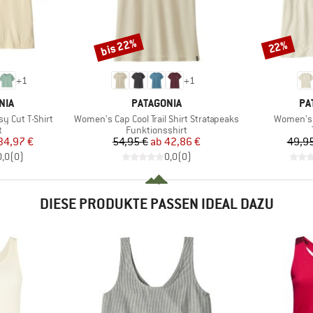
bis 22%
22%
Rabatt
Rabatt
+
1
+
1
MARKE
MA
NIA
PATAGONIA
PA
Artikel
Artikel
y Cut T-Shirt
Women's Cap Cool Trail Shirt Stratapeaks
Women's T
ktgruppe
Produktgruppe
t
Funktionsshirt
eis
duzierter Preis
Preis
reduzierter Preis
34,97 €
54,95 €
ab
42,86 €
49,95
0,0
(
0
)
0,0
(
0
)
DIESE PRODUKTE PASSEN IDEAL DAZU