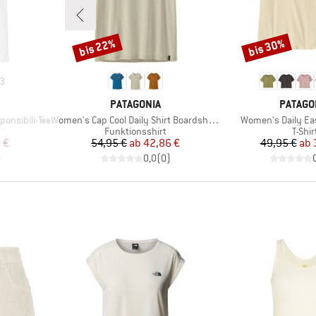
bis 22%
bis 30%
Rabatt
Rabatt
3
MARKE
MARKE
PATAGONIA
PATAGO
Artikel
Artikel
onsibili-Tee
Women's Cap Cool Daily Shirt Boardshort Logo
Women's Daily Eas
uppe
Produktgruppe
Produ
Funktionsshirt
T-Shir
rter Preis
Preis
reduzierter Preis
Pr
re
 €
54,95 €
ab
42,86 €
49,95 €
ab
)
0,0
(
0
)