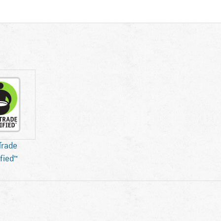
 Trade
ified™