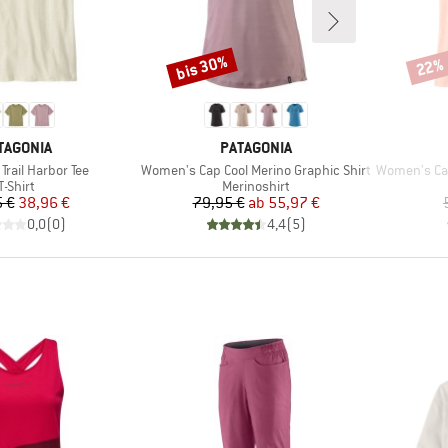
bis 30%
22%
Rabatt
Rabat
RKE
MARKE
TAGONIA
PATAGONIA
Artikel
Artikel
rail Harbor Tee
Women's Cap Cool Merino Graphic Shirt
Women's Cap C
Produktgruppe
Produktgruppe
T-Shirt
Merinoshirt
Preis
reduzierter Preis
Preis
reduzierter Preis
 €
38,96 €
79,95 €
ab
55,97 €
0,0
(
0
)
4,4
(
5
)