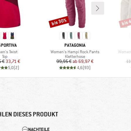
bis 30%
bis 
Rabatt
Rabat
RKE
MARKE
SPORTIVA
PATAGONIA
el
Artikel
Artikel
n's Twist
Women's Hampi Rock Pants
Women'
Produktgruppe
Produktgruppe
Top
Kletterhose
Preis
reduzierter Preis
Preis
reduzierter Preis
5 €
33,71 €
99,95 €
ab
69,97 €
11
5,0
(
2
)
4,6
(
93
)
LEN DIESES PRODUKT
NACHTEILE