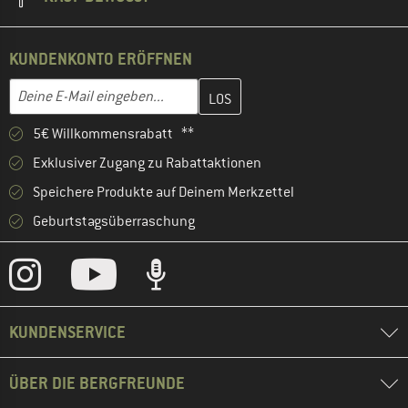
KUNDENKONTO ERÖFFNEN
Gib hier deine E-Mail-Adresse ein und erstelle im nächsten Schri
E-Mail-Adresse
5€ Willkommensrabatt **
Exklusiver Zugang zu Rabattaktionen
Speichere Produkte auf Deinem Merkzettel
Geburtstagsüberraschung
KUNDENSERVICE
ÜBER DIE BERGFREUNDE