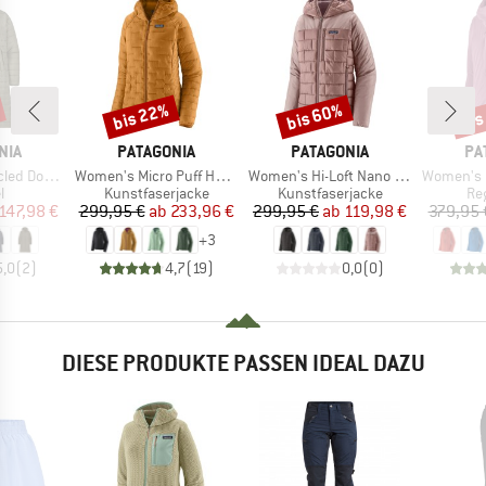
bis 22%
bis 60%
bis
Rabatt
Rabatt
Raba
MARKE
MARKE
MA
NIA
PATAGONIA
PATAGONIA
PA
Artikel
Artikel
Artikel
eater Parka
Women's Micro Puff Hoody
Women's Hi-Loft Nano Puff Hoody
Women's M1
ktgruppe
Produktgruppe
Produktgruppe
Pr
l
Kunstfaserjacke
Kunstfaserjacke
Re
eis
duzierter Preis
Preis
reduzierter Preis
Preis
reduzierter Preis
147,98 €
299,95 €
ab
233,96 €
299,95 €
ab
119,98 €
379,95 
+
3
5,0
(
2
)
4,7
(
19
)
0,0
(
0
)
DIESE PRODUKTE PASSEN IDEAL DAZU