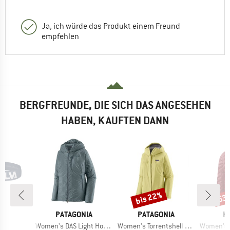
Ja, ich würde das Produkt einem Freund
empfehlen
BERGFREUNDE, DIE SICH DAS ANGESEHEN
HABEN, KAUFTEN DANN
bis 22%
53
Rabatt
Raba
KE
MARKE
MARKE
M
A
PATAGONIA
PATAGONIA
H
Artikel
Artikel
Artikel
er
Women's DAS Light Hoody
Women's Torrentshell 3L Jacket
Women's Sä