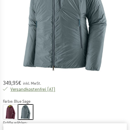
Preis:
349,95
€
inkl. MwSt.
Österreich. Informationen zu den Versa
Versandkostenfrei
(AT)
Farbe:
Blue Sage
Größe wählen: