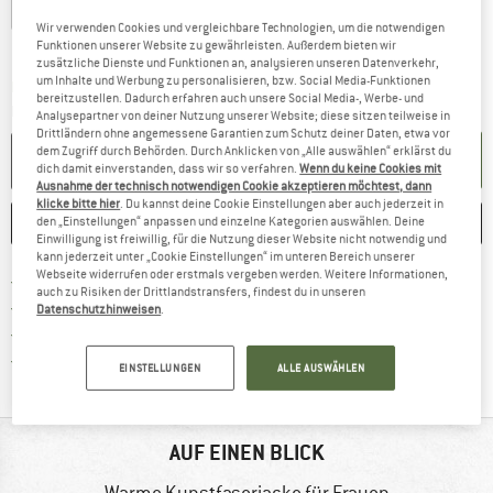
XS
S
M
L
XL
Wir verwenden Cookies und vergleichbare Technologien, um die notwendigen
Größentabelle
Funktionen unserer Website zu gewährleisten. Außerdem bieten wir
zusätzliche Dienste und Funktionen an, analysieren unseren Datenverkehr,
um Inhalte und Werbung zu personalisieren, bzw. Social Media-Funktionen
Der Link öffnet sich in einer Infobox und beinhaltet
Lieferzeit: 2-4 Werktage
bereitzustellen. Dadurch erfahren auch unsere Social Media-, Werbe- und
Menge:
Analysepartner von deiner Nutzung unserer Website; diese sitzen teilweise in
Drittländern ohne angemessene Garantien zum Schutz deiner Daten, etwa vor
dem Zugriff durch Behörden. Durch Anklicken von „Alle auswählen“ erklärst du
IN DEN WARENKORB
dich damit einverstanden, dass wir so verfahren.
Wenn du keine Cookies mit
Ausnahme der technisch notwendigen Cookie akzeptieren möchtest, dann
klicke bitte hier
. Du kannst deine Cookie Einstellungen aber auch jederzeit in
MERKEN
VERGLEICHEN
den „Einstellungen“ anpassen und einzelne Kategorien auswählen. Deine
Einwilligung ist freiwillig, für die Nutzung dieser Website nicht notwendig und
kann jederzeit unter „Cookie Einstellungen“ im unteren Bereich unserer
Webseite widerrufen oder erstmals vergeben werden. Weitere Informationen,
Finde mehr Informationen zu den Versand
Portofrei ab 69 € (AT)
auch zu Risiken der Drittlandstransfers, findest du in unseren
Gehe hier zu den Rückgabe-Richtlinie
100 Tage Rückgaberecht
Datenschutzhinweisen
.
Finde die Zahlungs-Infos hier! Öffnet sich 
Kauf auf Rechnung
Finde alle Infos hier!
Trusted Shops Käuferschutz
EINSTELLUNGEN
ALLE AUSWÄHLEN
AUF EINEN BLICK