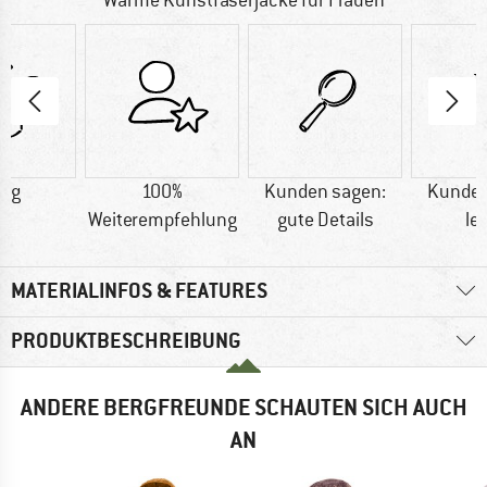
Warme Kunstfaserjacke für Frauen
3 g
100%
Kunden sagen:
Kunden
Weiterempfehlung
gute Details
le
MATERIALINFOS & FEATURES
PRODUKTBESCHREIBUNG
ANDERE BERGFREUNDE SCHAUTEN SICH AUCH
AN