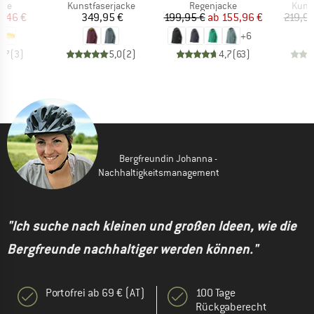
gruppe
Produktgruppe
Produktgruppe
Prod
mpe
Kunstfaserjacke
Regenjacke
Kunst
eis
duzierter Preis
Preis
Preis
reduzierter Preis
2,46 €
349,95 €
199,95 €
ab
155,96 €
219,95
+
6
3,7
(
3
)
5,0
(
2
)
4,7
(
63
)
Bergfreundin Johanna -
Nachhaltigkeitsmanagement
"Ich suche nach kleinen und großen Ideen, wie die
Bergfreunde nachhaltiger werden können."
Portofrei ab 69 € (AT)
100 Tage
Rückgaberecht