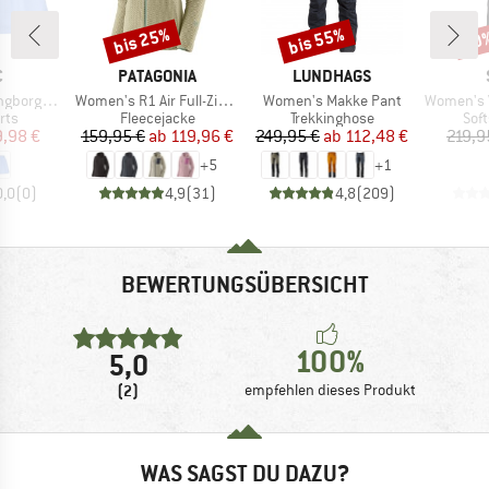
bis 25%
bis 55%
70
Rabatt
Rabatt
Raba
KE
MARKE
MARKE
C
PATAGONIA
LUNDHAGS
Artikel
Artikel
Artikel
e Light Shorts
Women's R1 Air Full-Zip Hoody
Women's Makke Pant
Women's Vittang
gruppe
Produktgruppe
Produktgruppe
Pro
rts
Fleecejacke
Trekkinghose
Sof
eis
duzierter Preis
Preis
reduzierter Preis
Preis
reduzierter Preis
9,98 €
159,95 €
ab
119,96 €
249,95 €
ab
112,48 €
219,9
+
5
+
1
0,0
(
0
)
4,9
(
31
)
4,8
(
209
)
BEWERTUNGSÜBERSICHT
100%
5,0
(2)
empfehlen dieses Produkt
WAS SAGST DU DAZU?