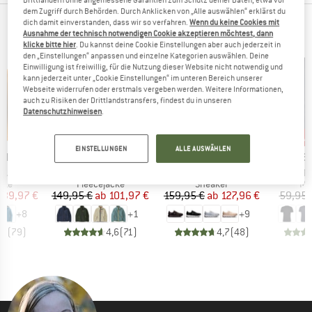
dem Zugriff durch Behörden. Durch Anklicken von „Alle auswählen“ erklärst du
dich damit einverstanden, dass wir so verfahren.
Wenn du keine Cookies mit
TOP AUSWAHL FÜR DICH
Ausnahme der technisch notwendigen Cookie akzeptieren möchtest, dann
klicke bitte hier
. Du kannst deine Cookie Einstellungen aber auch jederzeit in
den „Einstellungen“ anpassen und einzelne Kategorien auswählen. Deine
Einwilligung ist freiwillig, für die Nutzung dieser Website nicht notwendig und
kann jederzeit unter „Cookie Einstellungen“ im unteren Bereich unserer
Webseite widerrufen oder erstmals vergeben werden. Weitere Informationen,
auch zu Risiken der Drittlandstransfers, findest du in unseren
Datenschutzhinweisen
.
bis 32%
bis 20%
bis
Rabatt
Rabatt
Raba
EINSTELLUNGEN
ALLE AUSWÄHLEN
MARKE
MARKE
MA
NIA
PATAGONIA
ON
HEB
Artikel
Artikel
Artikel
3L Jacket
Retro Pile Jacket
Women's Cloud 6
MerinoMix150 Pi
gruppe
Produktgruppe
Produktgruppe
Pr
cke
Fleecejacke
Sneaker
Me
eis
duzierter Preis
Preis
reduzierter Preis
Preis
reduzierter Preis
139,97 €
149,95 €
ab
101,97 €
159,95 €
ab
127,96 €
59,95 
+
8
+
1
+
9
,7
(
79
)
4,6
(
71
)
4,7
(
48
)