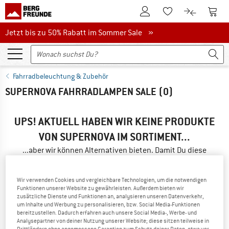
Zum Kundenkonto
Zum 
Zum Merkzettel.
Zum Produk
Jetzt bis zu 50% Rabatt im Sommer Sale
Jetzt bis zu 50% Rabatt im Sommer Sale »
Fahrradbeleuchtung & Zubehör
SUPERNOVA FAHRRADLAMPEN SALE
(0)
UPS! AKTUELL HABEN WIR KEINE PRODUKTE
VON SUPERNOVA IM SORTIMENT...
...aber wir können Alternativen bieten. Damit Du diese
schnell findest, kannst Du eine der folgenden Möglichkeiten
nutzen:
Wir verwenden Cookies und vergleichbare Technologien, um die notwendigen
Funktionen unserer Website zu gewährleisten. Außerdem bieten wir
» Gehe zurück zur vorherigen Seite
und versuche es mit
zusätzliche Dienste und Funktionen an, analysieren unseren Datenverkehr,
weniger Filterwerten.
um Inhalte und Werbung zu personalisieren, bzw. Social Media-Funktionen
bereitzustellen. Dadurch erfahren auch unsere Social Media-, Werbe- und
Analysepartner von deiner Nutzung unserer Website; diese sitzen teilweise in
Drittländern ohne angemessene Garantien zum Schutz deiner Daten, etwa vor