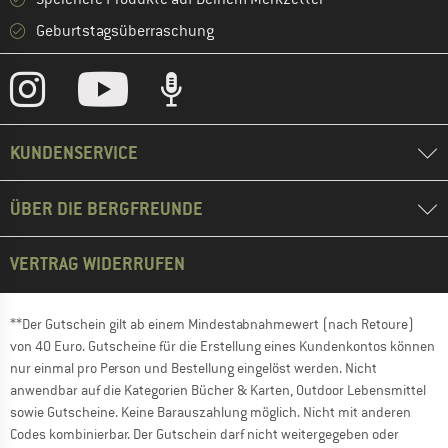
Geburtstagsüberraschung
KUNDENSERVICE
ÜBER DIE BERGFREUNDE
VERTRAG WIDERRUFEN
**Der Gutschein gilt ab einem Mindestabnahmewert (nach Retoure)
von 40 Euro. Gutscheine für die Erstellung eines Kundenkontos können
nur einmal pro Person und Bestellung eingelöst werden. Nicht
anwendbar auf die Kategorien Bücher & Karten, Outdoor Lebensmittel
sowie Gutscheine. Keine Barauszahlung möglich. Nicht mit anderen
Codes kombinierbar. Der Gutschein darf nicht weitergegeben oder