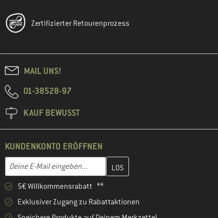
Zertifizierter Retourenprozess
MAIL UNS!
01-38528-97
KAUF BEWUSST
KUNDENKONTO ERÖFFNEN
Gib hier deine E-Mail-Adresse ein und erstelle im nächsten Schri
E-Mail-Adresse
5€ Willkommensrabatt **
Exklusiver Zugang zu Rabattaktionen
Speichere Produkte auf Deinem Merkzettel