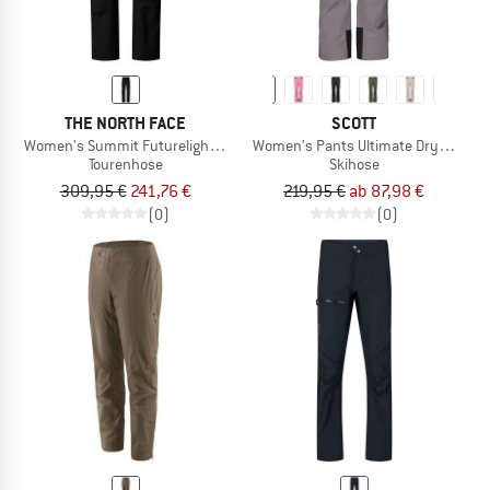
THE NORTH FACE
SCOTT
Women's Summit Futurelight Torre Egger Lt Pant
Women's Pants Ultimate Dryo 10
Tourenhose
Skihose
309,95 €
241,76 €
219,95 €
ab 87,98 €
(0)
(0)