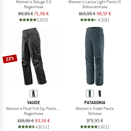
Women's Deluge 2.0
Women's Larice Light Pants III
Regenhose
Skitourenhose
89,95 €
71,96 €
169,95 €
98,57 €
5,0
(5)
4,3
(8)
22%
VAUDE
PATAGONIA
Women's Fluid Full-Zip Pants S/S
Women's Triolet Pants
Regenhose
Skihose
119,95 €
93,56 €
379,95 €
4,6
(11)
5,0
(1)