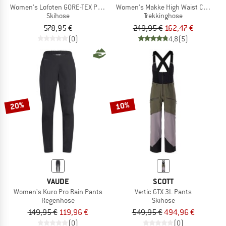
Women's Lofoten GORE-TEX Pants
Women's Makke High Waist Curved P
Skihose
Trekkinghose
578,95 €
249,95 €
162,47 €
(0)
4,8
(5)
20%
10%
VAUDE
SCOTT
Women's Kuro Pro Rain Pants
Vertic GTX 3L Pants
Regenhose
Skihose
149,95 €
119,96 €
549,95 €
494,96 €
(0)
(0)