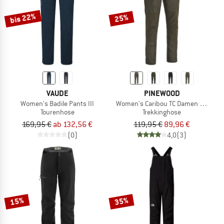
bis 22%
25%
VAUDE
PINEWOOD
Women's Badile Pants III
Women's Caribou TC Damen Hose
Tourenhose
Trekkinghose
169,95 €
ab 132,56 €
119,95 €
89,96 €
(0)
4,0
(3)
15%
35%