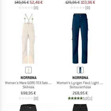
149,95 €
52,48 €
129,95 €
103,96 €
(0)
(0)
NORRØNA
NORRØNA
Women's Møre GORE-TEX Salopette
Women's Lyngen Flex1 Light Pants
Skihose
Skitourenhose
698,95 €
268,95 €
(0)
5,0
(1)