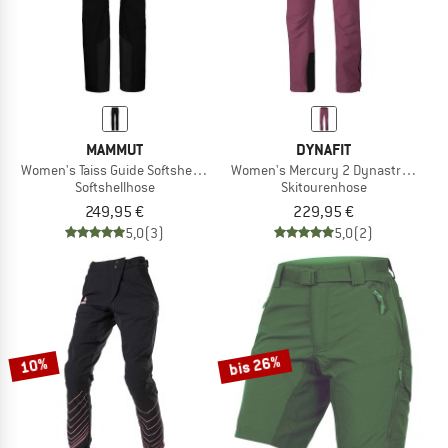
MAMMUT
DYNAFIT
Women's Taiss Guide Softshell Pants
Women's Mercury 2 Dynastretch Pa
Softshellhose
Skitourenhose
249,95 €
229,95 €
5,0
(3)
5,0
(2)
bis 26%
10%