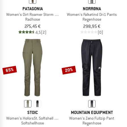
PATAGONIA
NORRØNA
Women's Dirt Roamer Storm Pants
Women's Falketind Dri1 Pants
Radhose
Regenhose
275,45 €
298,95 €
4,5
(2)
(0)
65%
20%
STOIC
MOUNTAIN EQUIPMENT
Women's HoforsSt. Softshell Pants
Women's Zeno Fullzip Pant
Softshellhose
Regenhose