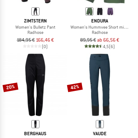
ZIMTSTERN
ENDURA
Women's Bulletz Pant
Women's Hummvee Short mit Innen
Radhose
Radhose
184,95 €
166,46 €
89,95 €
ab 66,56 €
(0)
4,5
(6)
20%
42%
BERGHAUS
VAUDE