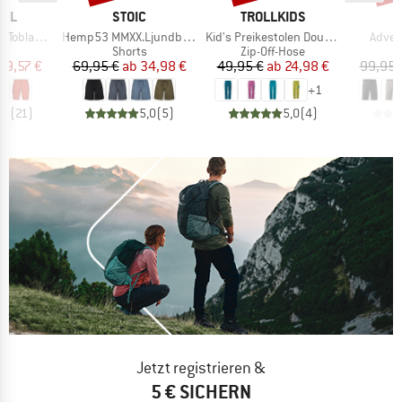
MARKE
MARKE
FEL
STOIC
TROLLKIDS
Artikel
Artikel
Artikel
oblach2
Hemp53 MMXX.Ljundby Shorts
Kid's Preikestolen Double Zip-Off Pants
Adven
ktgruppe
Produktgruppe
Produktgruppe
P
s
Shorts
Zip-Off-Hose
R
eis
duzierter Preis
Preis
reduzierter Preis
Preis
reduzierter Preis
49,57 €
69,95 €
ab
34,98 €
49,95 €
ab
24,98 €
99,95 
+
1
,9
(
21
)
5,0
(
5
)
5,0
(
4
)
Jetzt registrieren &
5 € SICHERN