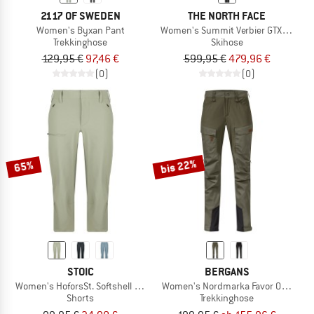
2117 OF SWEDEN
THE NORTH FACE
Women's Byxan Pant
Women's Summit Verbier GTX Bib
Trekkinghose
Skihose
129,95 €
97,46 €
599,95 €
479,96 €
(0)
(0)
bis 22%
65%
STOIC
BERGANS
Women's HoforsSt. Softshell Pants Capri Light
Women's Nordmarka Favor Outdoor 
Shorts
Trekkinghose