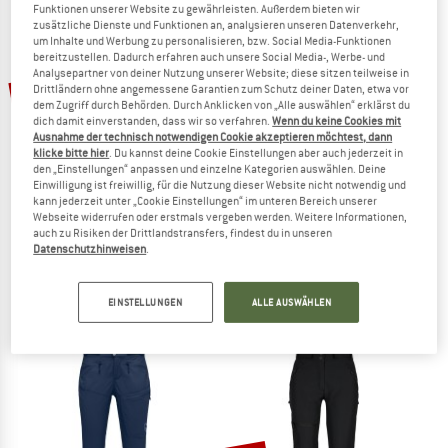
JETZT BIS ZU 50% RABATT
Funktionen unserer Website zu gewährleisten. Außerdem bieten wir
zusätzliche Dienste und Funktionen an, analysieren unseren Datenverkehr,
um Inhalte und Werbung zu personalisieren, bzw. Social Media-Funktionen
ZUM SOMMER SALE
bereitzustellen. Dadurch erfahren auch unsere Social Media-, Werbe- und
Analysepartner von deiner Nutzung unserer Website; diese sitzen teilweise in
50%
Drittländern ohne angemessene Garantien zum Schutz deiner Daten, etwa vor
dem Zugriff durch Behörden. Durch Anklicken von „Alle auswählen“ erklärst du
dich damit einverstanden, dass wir so verfahren.
Wenn du keine Cookies mit
Ausnahme der technisch notwendigen Cookie akzeptieren möchtest, dann
klicke bitte hier
. Du kannst deine Cookie Einstellungen aber auch jederzeit in
den „Einstellungen“ anpassen und einzelne Kategorien auswählen. Deine
Einwilligung ist freiwillig, für die Nutzung dieser Website nicht notwendig und
kann jederzeit unter „Cookie Einstellungen“ im unteren Bereich unserer
Webseite widerrufen oder erstmals vergeben werden. Weitere Informationen,
auch zu Risiken der Drittlandstransfers, findest du in unseren
STOIC
NORRØNA
Datenschutzhinweisen
.
Women's MountainWool AsplidenSt. III Ski Pants
Women's Fjørå Flex1 Pants
Skihose
Radhose
229,95 €
114,98 €
238,95 €
EINSTELLUNGEN
ALLE AUSWÄHLEN
3,8
(8)
(0)