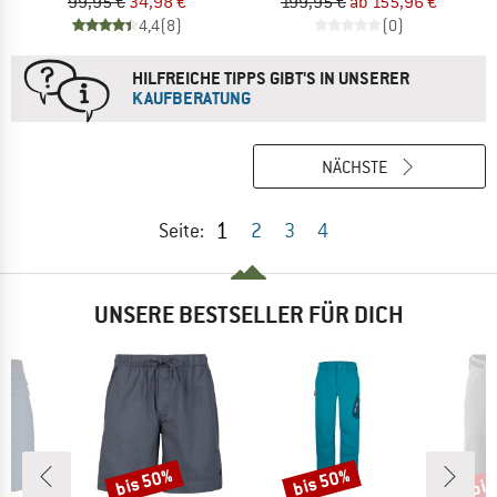
99,95 €
34,98 €
199,95 €
ab 155,96 €
4,4
(8)
(0)
HILFREICHE TIPPS GIBT'S IN UNSERER
KAUFBERATUNG
NÄCHSTE
1
Seite:
2
3
4
UNSERE BESTSELLER FÜR DICH
bis 50%
bis 50%
bis
Rabatt
Rabatt
Raba