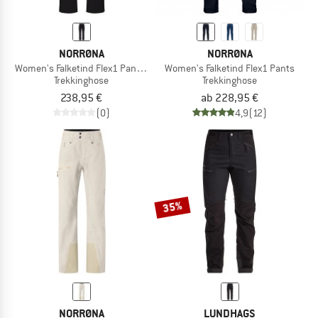
NORRØNA
NORRØNA
Women's Falketind Flex1 Pants Short
Women's Falketind Flex1 Pants
Trekkinghose
Trekkinghose
238,95 €
ab 228,95 €
(0)
4,9
(12)
35%
NORRØNA
LUNDHAGS