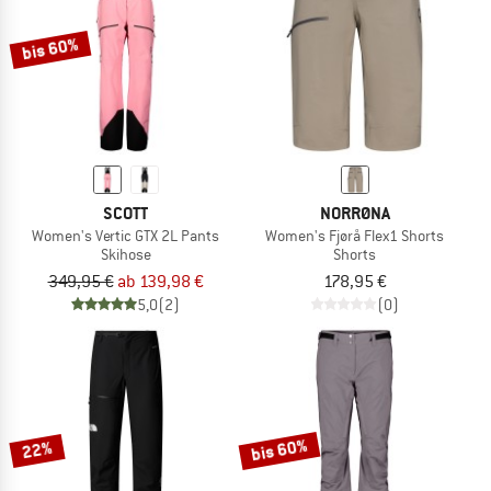
bis 60%
SCOTT
NORRØNA
Women's Vertic GTX 2L Pants
Women's Fjørå Flex1 Shorts
Skihose
Shorts
349,95 €
ab 139,98 €
178,95 €
5,0
(2)
(0)
bis 60%
22%