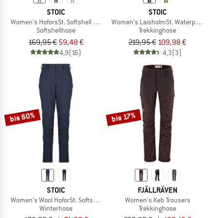
STOIC
STOIC
Women's HoforsSt. Softshell Pants Light
Women's LaisholmSt. Waterproof Tou
Softshellhose
Trekkinghose
169,95 €
59,48 €
219,95 €
109,98 €
4,9
(16)
4,3
(3)
bis 60%
bis 17%
STOIC
FJÄLLRÄVEN
Women's Wool HoforSt. Softshell Winter Pants
Women's Keb Trousers
Winterhose
Trekkinghose