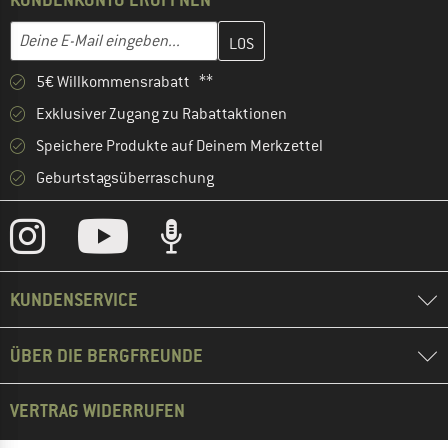
Gib hier deine E-Mail-Adresse ein und erstelle im nächsten Schri
E-Mail-Adresse
5€ Willkommensrabatt **
Exklusiver Zugang zu Rabattaktionen
Speichere Produkte auf Deinem Merkzettel
Geburtstagsüberraschung
KUNDENSERVICE
ÜBER DIE BERGFREUNDE
VERTRAG WIDERRUFEN