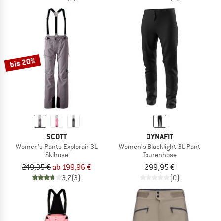
bis 20%
SCOTT
DYNAFIT
Women's Pants Explorair 3L
Women's Blacklight 3L Pant
Skihose
Tourenhose
249,95 €
ab 199,96 €
299,95 €
3,7
(3)
(0)