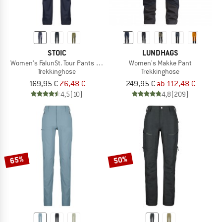
STOIC
LUNDHAGS
Women's FalunSt. Tour Pants Light
Women's Makke Pant
Trekkinghose
Trekkinghose
169,95 €
76,48 €
249,95 €
ab 112,48 €
4,5
(10)
4,8
(209)
65%
50%