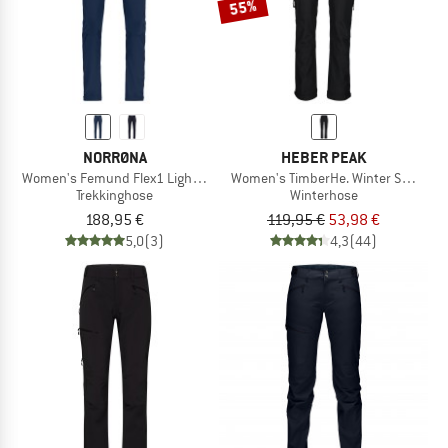
55%
NORRØNA
HEBER PEAK
Women's Femund Flex1 Lightweight Pants
Women's TimberHe. Winter Softshell
Trekkinghose
Winterhose
188,95 €
119,95 €
53,98 €
5,0
(3)
4,3
(44)