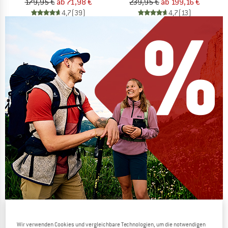
179,95 €
ab 71,98 €
239,95 €
ab 199,16 €
4,7
(39)
4,7
(13)
Die Preise schmelzen
Wir verwenden Cookies und vergleichbare Technologien, um die notwendigen