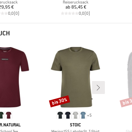
uktgruppe
Produktgruppe
erucksack
Reiserucksack
Preis
Preis
29,95 €
ab
85,45 €
0,0
(
0
)
0,0
(
0
)
AUCH
bis 30%
bis 
Rabatt
Rabat
+
5
E
MARKE
R.NATURAL
STOIC
el
Artikel
Arti
School Tee
Merino155 LaholmSt. T-Shirt
Glo