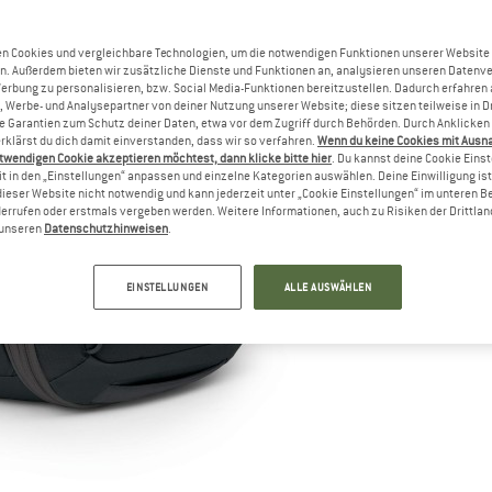
Li
n Cookies und vergleichbare Technologien, um die notwendigen Funktionen unserer Website
M
n. Außerdem bieten wir zusätzliche Dienste und Funktionen an, analysieren unseren Datenv
Werbung zu personalisieren, bzw. Social Media-Funktionen bereitzustellen. Dadurch erfahren
, Werbe- und Analysepartner von deiner Nutzung unserer Website; diese sitzen teilweise in D
Garantien zum Schutz deiner Daten, etwa vor dem Zugriff durch Behörden. Durch Anklicken 
rklärst du dich damit einverstanden, dass wir so verfahren.
Wenn du keine Cookies mit Ausn
twendigen Cookie akzeptieren möchtest, dann klicke bitte hier
. Du kannst deine Cookie Eins
t in den „Einstellungen“ anpassen und einzelne Kategorien auswählen. Deine Einwilligung ist f
dieser Website nicht notwendig und kann jederzeit unter „Cookie Einstellungen“ im unteren B
errufen oder erstmals vergeben werden. Weitere Informationen, auch zu Risiken der Drittlan
n unseren
Datenschutzhinweisen
.
EINSTELLUNGEN
ALLE AUSWÄHLEN