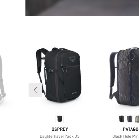
MARKE
MARKE
OSPREY
PATAGO
Artikel
Artikel
Daylite Travel Pack 35
Black Hole Min