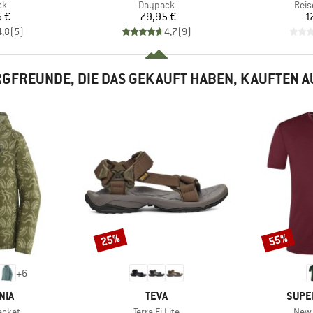
tgruppe
Produktgruppe
Prod
ck
Daypack
Reis
eis
Preis
5 €
79,95 €
1
4,8
(
5
)
4,7
(
9
)
GFREUNDE, DIE DAS GEKAUFT HABEN, KAUFTEN 
25%
55%
Rabatt
Rabatt
+
6
MARKE
MARK
NIA
TEVA
SUPE
Artikel
Artik
acket
Terra Fi Lite
New 