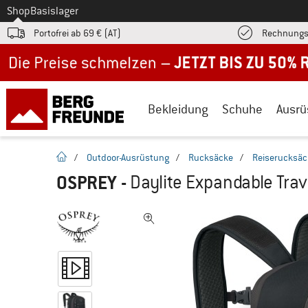
Zum
Shop
Basislager
Portofrei ab 69 € (AT)
Rechnungs
Jetzt bis zu 50% Rabatt im Sommer Sale
Bekleidung
Schuhe
Ausrü
Startseite
/
Outdoor-Ausrüstung
/
Rucksäcke
/
Reiserucksäc
OSPREY
-
Daylite Expandable Tra