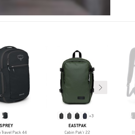
+
3
ARKE
MARKE
SPREY
EASTPAK
Artikel
Ar
o Travel Pack 44
Cabin Pak'r 22
B