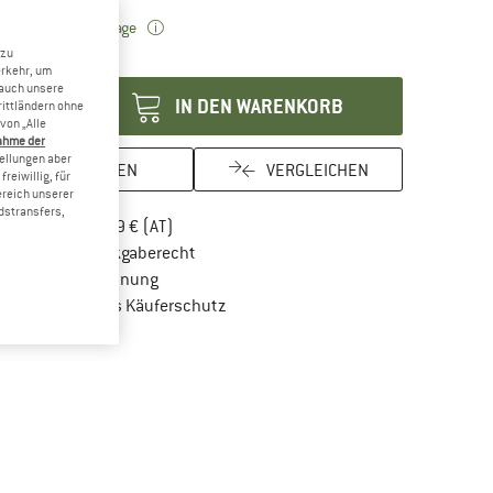
Der Link öffnet sich in einer Infobox und beinhal
eferzeit: 2-4 Werktage
 zu
enge:
erkehr, um
 auch unsere
IN DEN WARENKORB
rittländern ohne
von „Alle
ahme der
tellungen aber
MERKEN
VERGLEICHEN
reiwillig, für
ereich unserer
dstransfers,
Finde mehr Informationen zu den Versandkos
Portofrei ab 69 € (AT)
Gehe hier zu den Rückgabe-Richtlinien Öf
100 Tage Rückgaberecht
Finde die Zahlungs-Infos hier! Öffnet sich in 
Kauf auf Rechnung
Finde alle Infos hier!
Trusted Shops Käuferschutz