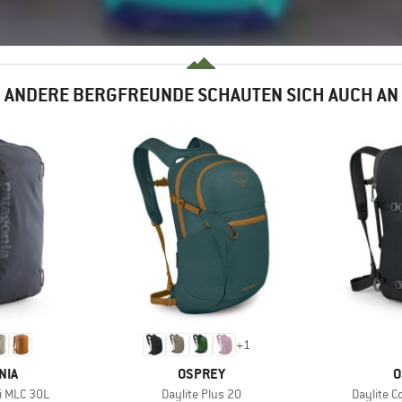
ANDERE BERGFREUNDE SCHAUTEN SICH AUCH AN
+
1
MARKE
M
NIA
OSPREY
O
Artikel
Artikel
i MLC 30L
Daylite Plus 20
Daylite C