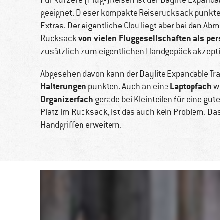
Für kürzere (Flug-)Reisen ist der Daylite Expand
geeignet. Dieser kompakte Reiserucksack punktet
Extras. Der eigentliche Clou liegt aber bei den A
von vielen Fluggesellschaften als pe
Rucksack
zusätzlich zum eigentlichen Handgepäck akzeptie
Abgesehen davon kann der Daylite Expandable Tr
Halterungen
Laptopfach
punkten. Auch an eine
wu
Organizerfach
gerade bei Kleinteilen für eine gu
Platz im Rucksack, ist das auch kein Problem. Da
Handgriffen erweitern.