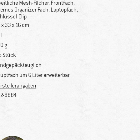
seitliche Mesh-Fächer, Frontfach,
ternes Organizer-Fach, Laptopfach,
hlüssel-Clip
 x 33 x 16 cm
 l
0 g
o Stück
ndgepäcktauglich
uptfach um 6 Liter erweiterbar
rstellerangaben
2-8884