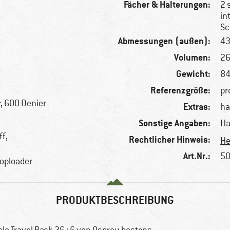
Fächer & Halterungen:
2 
in
Sc
Abmessungen (außen):
43
Volumen:
26
Gewicht:
84
Referenzgröße:
pr
, 600 Denier
Extras:
ha
Sonstige Angaben:
Ha
ff,
Rechtlicher Hinweis:
He
Art.Nr.:
50
Toploader
PRODUKTBESCHREIBUNG