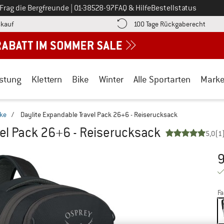
Ruf uns an unter
Frag die Bergfreunde
|
01-38528-97
FAQ & Hilfe
Bestellstatus
Finde die Zahlungs-Infos hier! Öffnet sich in einer Infobox
Gehe h
kauf
100 Tage Rückgaberecht
stung
Klettern
Bike
Winter
Alle Sportarten
Mark
ke
/
Daylite Expandable Travel Pack 26+6 - Reiserucksack
vel Pack 26+6 - Reiserucksack
5,0
(1
9
Pr
Fa