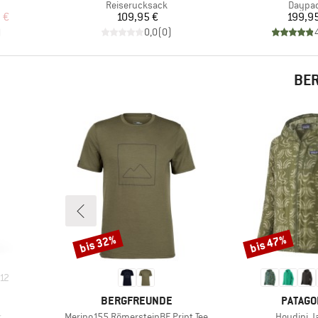
Produktgruppe
Produk
Reiserucksack
Daypa
rter Preis
Preis
Pr
 €
109,95 €
199,9
)
0,0
(
0
)
BER
bis 32%
bis 47%
Rabatt
Rabatt
12
MARKE
MARKE
BERGFREUNDE
PATAGO
Artikel
Artikel
r
Merino155 RömersteinBF. Print Tee
Houdini J