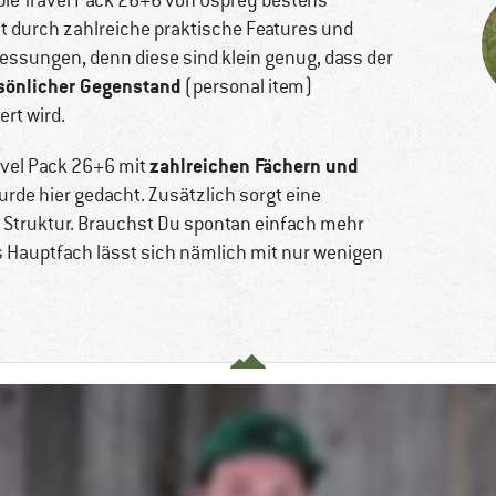
able Travel Pack 26+6 von Osprey bestens
 durch zahlreiche praktische Features und
bmessungen, denn diese sind klein genug, dass der
rsönlicher Gegenstand
(personal item)
rt wird.
zahlreichen Fächern und
avel Pack 26+6 mit
rde hier gedacht. Zusätzlich sorgt eine
te Struktur. Brauchst Du spontan einfach mehr
s Hauptfach lässt sich nämlich mit nur wenigen