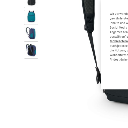
Wir verwende
gewährleiste
Inhalte und 
Social Media-
angemessene 
auswählen“ e
technisch no
auch jederzei
die Nutzung 
Webseite wid
findest du i