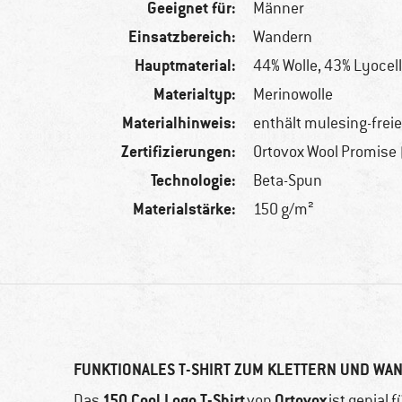
Geeignet für:
Männer
Einsatzbereich:
Wandern
Hauptmaterial:
44% Wolle, 43% Lyocel
Materialtyp:
Merinowolle
Materialhinweis:
enthält mulesing-frei
Zertifizierungen:
Ortovox Wool Promise
Technologie:
Beta-Spun
Materialstärke:
150 g/m²
FUNKTIONALES T-SHIRT ZUM KLETTERN UND WA
150 Cool Logo T-Shirt
Ortovox
Das
von
ist genial f