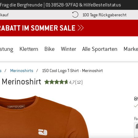
Ruf uns an unter
Frag die Bergfreunde
|
01-38528-97
FAQ & Hilfe
Bestellstatus
Finde die Zahlungs-Infos hier! Öffnet sich in einer Infobox
Gehe h
kauf
100 Tage Rückgaberecht
stung
Klettern
Bike
Winter
Alle Sportarten
Mark
s
/
Merinoshirts
/
150 Cool Logo T-Shirt - Merinoshirt
- Merinoshirt
4,7
(12)
Ur
Pr
8
Fa