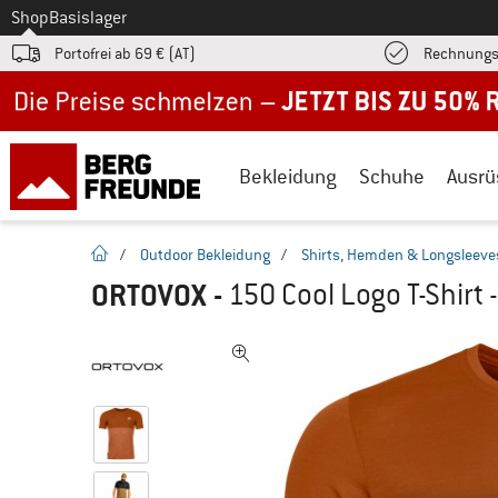
Zum
Shop
Basislager
Portofrei ab 69 € (AT)
Rechnungs
Jetzt bis zu 50% Rabatt im Sommer Sale
Bekleidung
Schuhe
Ausrü
Startseite
/
Outdoor Bekleidung
/
Shirts, Hemden & Longsleeve
ORTOVOX
-
150 Cool Logo T-Shirt 