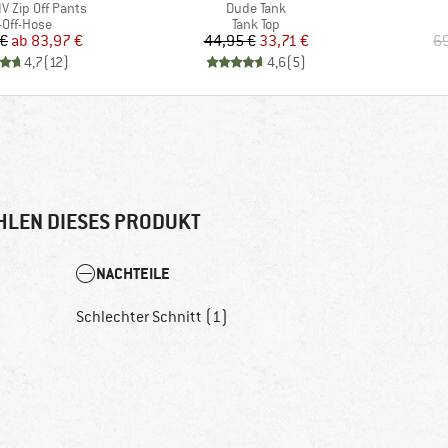
Artikel
V Zip Off Pants
Dude Tank
duktgruppe
Produktgruppe
-Off-Hose
Tank Top
Preis
reduzierter Preis
Preis
reduzierter Preis
 €
ab
83,97 €
44,95 €
33,71 €
69
4,7
(
12
)
4,6
(
5
)
HLEN DIESES PRODUKT
NACHTEILE
Schlechter Schnitt (1)