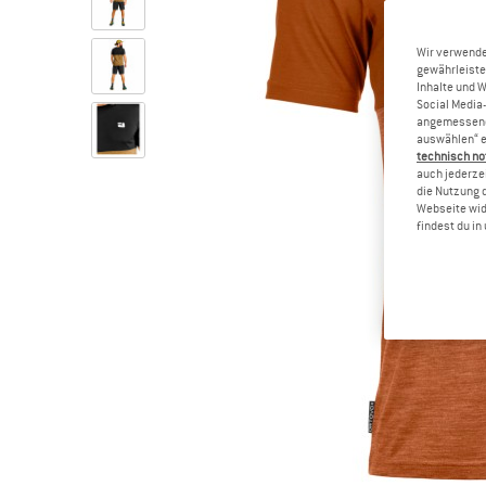
Wir verwende
gewährleiste
Inhalte und 
Social Media-
angemessene 
auswählen“ e
technisch no
auch jederzei
die Nutzung 
Webseite wid
findest du i