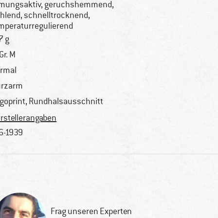
mungsaktiv, geruchshemmend,
hlend, schnelltrocknend,
mperaturregulierend
7 g
 Gr. M
rmal
urzarm
goprint, Rundhalsausschnitt
rstellerangaben
6-1939
Frag unseren Experten