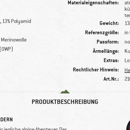
Materialeigenschaften:
at
kü
te
l, 13% Polyamid
Gewicht:
13
Referenzgröße:
in
e Merinowolle
Passform:
no
 (OWP)
Ärmellänge:
K
Extras:
Lo
Rechtlicher Hinweis:
He
Art.Nr.:
21
PRODUKTBESCHREIBUNG
NDERN
ür jegliche alpine Abenteuer. Der