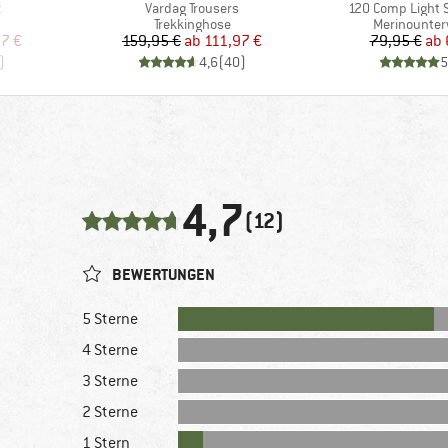
Artikel
Artikel
t
Vardag Trousers
120 Comp Light S
pe
Produktgruppe
Produktgru
Trekkinghose
Merinounte
rter Preis
Preis
reduzierter Preis
Pr
re
97 €
159,95 €
ab
111,97 €
79,95 €
ab
)
4,6
(
40
)
5
4,7
(12)
BEWERTUNGEN
5 Sterne
4 Sterne
3 Sterne
2 Sterne
1 Stern