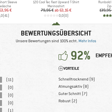
Artikel
Artikel
hort Sleeve
120 Cool Tec Fast Upward T-Shirt
Runbold I
ppe
Produktgruppe
Pro
rwäsche
Merinoshirt
Zip
eis
duzierter Preis
Preis
reduzierter Preis
63,96 €
79,95 €
ab
63,16 €
139,95
,0
(
41
)
0,0
(
0
)
BEWERTUNGSÜBERSICHT
Unsere Bewertungen sind 100% echt.
Mehr Infos
92%
EMPFE
VORTEILE
Schnelltrocknend (9)
(11)
Atmungsaktiv (8)
(0)
Guter Schnitt (7)
(0)
Robust (2)
(0)
(1)