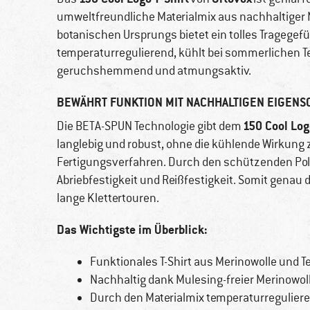
umweltfreundliche Materialmix aus nachhaltiger 
botanischen Ursprungs bietet ein tolles Tragegefühl
temperaturregulierend, kühlt bei sommerlichen T
geruchshemmend und atmungsaktiv.
BEWÄHRT FUNKTION MIT NACHHALTIGEN EIGENS
150 Cool Log
Die BETA-SPUN Technologie gibt dem
langlebig und robust, ohne die kühlende Wirkung z
Fertigungsverfahren. Durch den schützenden Pol
Abriebfestigkeit und Reißfestigkeit. Somit genau
lange Klettertouren.
Das Wichtigste im Überblick:
Funktionales T-Shirt aus Merinowolle und T
Nachhaltig dank Mulesing-freier Merinowol
Durch den Materialmix temperaturregulie