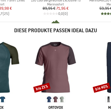
int T-Shirt Lines
150 Cool Bergfreunde Exclusive TS
MerinoMix150 P
gruppe
Produktgruppe
Pr
irt
Merinoshirt
Me
eis
duzierter Preis
Preis
reduzierter Preis
39,98 €
89,95 €
71,96 €
59,95 
,7
(
25
)
0,0
(
0
)
DIESE PRODUKTE PASSEN IDEAL DAZU
bis 40%
bis 21%
Rabatt
Rabatt
MARKE
M
OX
ORTOVOX
M