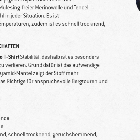
Mulesing-freier Merinowolle und Tencel
 in jeder Situation. Es ist
emperaturen, zudem ist es schnell trocknend,
CHAFTEN
o T-Shirt
Stabilität, deshalb ist es besonders
u verlieren. Grund dafür ist das aufwendige
yamid-Mantel zeigt der Stoff mehr
 das Richtige für anspruchsvolle Bergtouren und
encel
le
rend, schnell trocknend, geruchshemmend,