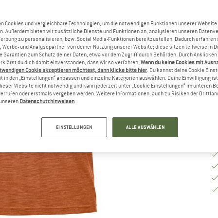
G
n Cookies und vergleichbare Technologien, um die notwendigen Funktionen unserer Website
n. Außerdem bieten wir zusätzliche Dienste und Funktionen an, analysieren unseren Datenv
Werbung zu personalisieren, bzw. Social Media-Funktionen bereitzustellen. Dadurch erfahren
G
, Werbe- und Analysepartner von deiner Nutzung unserer Website; diese sitzen teilweise in D
Garantien zum Schutz deiner Daten, etwa vor dem Zugriff durch Behörden. Durch Anklicken 
rklärst du dich damit einverstanden, dass wir so verfahren.
Wenn du keine Cookies mit Ausn
Li
twendigen Cookie akzeptieren möchtest, dann klicke bitte hier
. Du kannst deine Cookie Eins
t in den „Einstellungen“ anpassen und einzelne Kategorien auswählen. Deine Einwilligung ist f
M
dieser Website nicht notwendig und kann jederzeit unter „Cookie Einstellungen“ im unteren B
errufen oder erstmals vergeben werden. Weitere Informationen, auch zu Risiken der Drittlan
n unseren
Datenschutzhinweisen
.
EINSTELLUNGEN
ALLE AUSWÄHLEN