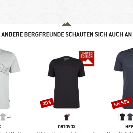
ANDERE BERGFREUNDE SCHAUTEN SICH AUCH AN
bis 55%
20%
Rabatt
Rabatt
+
4
KE
MARKE
MA
C
ORTOVOX
HEB
Artikel
Artikel