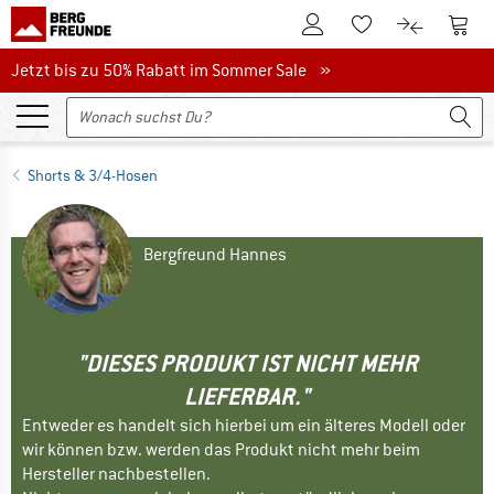
Zum Kundenkonto
Zum 
Zum Merkzettel.
Zum Produk
Jetzt bis zu 50% Rabatt im Sommer Sale
Jetzt bis zu 50% Rabatt im Sommer Sale »
Shorts & 3/4-Hosen
Bergfreund Hannes
"DIESES PRODUKT IST NICHT MEHR
LIEFERBAR."
Entweder es handelt sich hierbei um ein älteres Modell oder
wir können bzw. werden das Produkt nicht mehr beim
Hersteller nachbestellen.