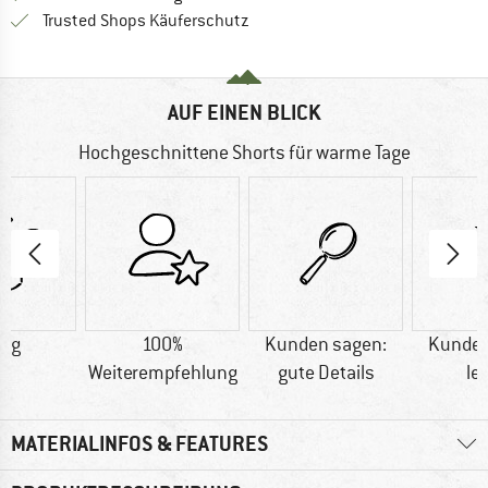
Finde alle Infos hier!
Trusted Shops Käuferschutz
AUF EINEN BLICK
Hochgeschnittene Shorts für warme Tage
0 g
100%
Kunden sagen:
Kunden
Weiterempfehlung
gute Details
le
MATERIALINFOS & FEATURES