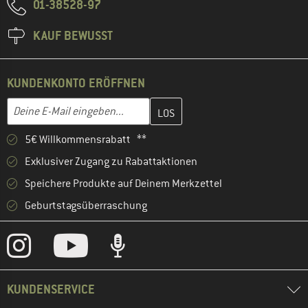
01-38528-97
KAUF BEWUSST
KUNDENKONTO ERÖFFNEN
Gib hier deine E-Mail-Adresse ein und erstelle im nächsten Schri
E-Mail-Adresse
5€ Willkommensrabatt **
Exklusiver Zugang zu Rabattaktionen
Speichere Produkte auf Deinem Merkzettel
Geburtstagsüberraschung
KUNDENSERVICE