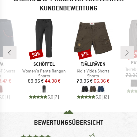
KUNDENBEWERTUNG
50%
22
Rabatt
Rabatt
Raba
17%
MA
PA
E
MARKE
MARKE
WA
SCHÖFFEL
FJÄLLRÄVEN
Artikel
Terre
Artikel
Artikel
ST Shorts
Women's Pants Rangun
Kid's Vidda Shorts
79,95
ktgruppe
Produktgruppe
Produktgruppe
s
Shorts
Shorts
eis
duzierter Preis
Preis
reduzierter Preis
Preis
reduzierter Preis
8,47 €
89,95 €
44,98 €
79,95 €
66,36 €
5,0
(
1
)
5,0
(
7
)
5,0
(
12
)
BEWERTUNGSÜBERSICHT