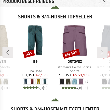
PRODUKTBESCHREIBUNG
SHORTS & 3/4-HOSEN TOPSELLER
bis 40%
bis
30%
Rabatt
Rabatt
Raba
MARKE
MARKE
ÄVEN
E9
ORTOVOX
Artikel
Artikel
Artikel
 Shorts
R3
Women's Pelmo Shorts
Hemp53 MMXX
ktgruppe
Produktgruppe
Produktgruppe
s
3/4 Hose
Shorts
eis
duzierter Preis
Preis
reduzierter Preis
Preis
reduzierter Preis
07,86 €
89,95 €
62,97 €
99,95 €
ab
59,97 €
69,95 
+
1
,9
(
101
)
5,0
(
5
)
4,8
(
37
)
SHORTS & 3/4-HOSEN MIT EXZELLENTER