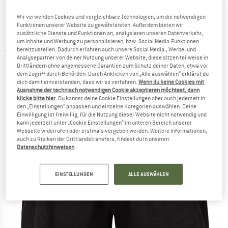
O'NEILL
-
Wir verwenden Cookies und vergleichbare Technologien, um die notwendigen
Women's Ava Smocked Shorts -
Funktionen unserer Website zu gewährleisten. Außerdem bieten wir
Shorts
zusätzliche Dienste und Funktionen an, analysieren unseren Datenverkehr,
um Inhalte und Werbung zu personalisieren, bzw. Social Media-Funktionen
bereitzustellen. Dadurch erfahren auch unsere Social Media-, Werbe- und
5,0
(1)
Analysepartner von deiner Nutzung unserer Website; diese sitzen teilweise in
Drittländern ohne angemessene Garantien zum Schutz deiner Daten, etwa vor
dem Zugriff durch Behörden. Durch Anklicken von „Alle auswählen“ erklärst du
dich damit einverstanden, dass wir so verfahren.
Wenn du keine Cookies mit
Ausnahme der technisch notwendigen Cookie akzeptieren möchtest, dann
klicke bitte hier
. Du kannst deine Cookie Einstellungen aber auch jederzeit in
den „Einstellungen“ anpassen und einzelne Kategorien auswählen. Deine
Einwilligung ist freiwillig, für die Nutzung dieser Website nicht notwendig und
kann jederzeit unter „Cookie Einstellungen“ im unteren Bereich unserer
Webseite widerrufen oder erstmals vergeben werden. Weitere Informationen,
auch zu Risiken der Drittlandstransfers, findest du in unseren
Datenschutzhinweisen
.
EINSTELLUNGEN
ALLE AUSWÄHLEN