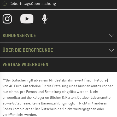
Geburtstagsüberraschung
KUNDENSERVICE
ÜBER DIE BERGFREUNDE
VERTRAG WIDERRUFEN
**Der Gutschein gilt ab einem Mindestabnahmewert (nach Retoure)
von 40 Euro. Gutscheine für die Erstellung eines Kundenkontos können
nur einmal pro Person und Bestellung eingelöst werden. Nicht
anwendbar auf die Kategorien Bücher & Karten, Outdoor Lebensmittel
sowie Gutscheine. Keine Barauszahlung möglich. Nicht mit anderen
Codes kombinierbar. Der Gutschein darf nicht weitergegeben oder
veröffentlicht werden.