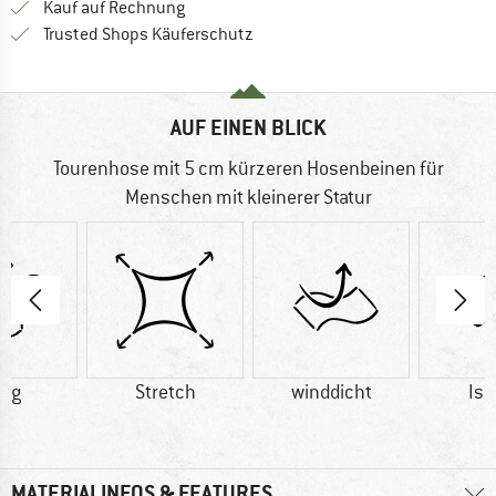
Finde die Zahlungs-Infos hier! Öffnet sich 
Kauf auf Rechnung
Finde alle Infos hier!
Trusted Shops Käuferschutz
AUF EINEN BLICK
Tourenhose mit 5 cm kürzeren Hosenbeinen für
Menschen mit kleinerer Statur
0 g
Stretch
winddicht
Iso
MATERIALINFOS & FEATURES