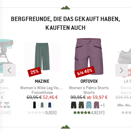
BERGFREUNDE, DIE DAS GEKAUFT HABEN,
KAUFTEN AUCH
bis 40%
bis
25%
Rabatt
Rabatt
Raba
E
MARKE
MARKE
MA
UT
MAZINE
ORTOVOX
LA 
Artikel
Artikel
Artikel
rness
Women's Wide Leg Viscose Pants
Women's Pelmo Shorts
Women
gruppe
Produktgruppe
Produktgruppe
Produ
urt
Freizeithose
Shorts
Appr
eis
Preis
reduzierter Preis
Preis
reduzierter Preis
 €
69,95 €
52,46 €
99,95 €
ab
59,97 €
194,95 
+
1
,7
(
40
)
0,0
(
0
)
4,8
(
37
)