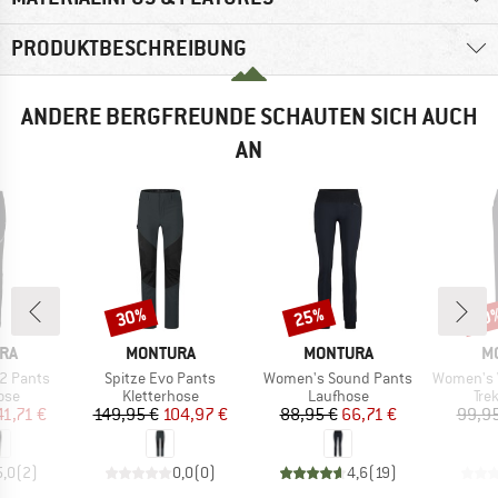
PRODUKTBESCHREIBUNG
ANDERE BERGFREUNDE SCHAUTEN SICH AUCH
AN
30%
25%
30
Rabatt
Rabatt
Raba
MARKE
MARKE
M
RA
MONTURA
MONTURA
M
Artikel
Artikel
Artikel
 2 Pants
Spitze Evo Pants
Women's Sound Pants
Women's Vers
gruppe
Produktgruppe
Produktgruppe
Pro
ose
Kletterhose
Laufhose
Tre
eis
duzierter Preis
Preis
reduzierter Preis
Preis
reduzierter Preis
41,71 €
149,95 €
104,97 €
88,95 €
66,71 €
99,95
5,0
(
2
)
0,0
(
0
)
4,6
(
19
)