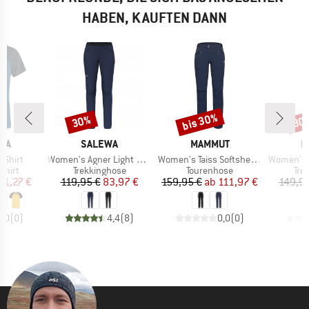
HABEN, KAUFTEN DANN
bis 30%
30%
30
Rabatt
Rabatt
Raba
MARKE
MARKE
M
RA
SALEWA
MAMMUT
M
Artikel
Artikel
Artikel
-Shirt
Women's Agner Light 2 DST Pants
Women's Taiss Softshell Pants
Women's Runbold 
ruppe
Produktgruppe
Produktgruppe
Pro
shirt
Trekkinghose
Tourenhose
Tre
eis
duzierter Preis
Preis
reduzierter Preis
Preis
reduzierter Preis
41,27 €
119,95 €
83,97 €
159,95 €
ab
111,97 €
149,95
0,0
(
0
)
4,4
(
8
)
0,0
(
0
)