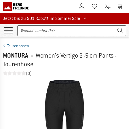
Zum Kundenkonto
Zum 
Zum Merkzettel.
Zum Produk
Jetzt bis zu 50% Rabatt im Sommer Sale
Jetzt bis zu 50% Rabatt im Sommer Sale »
Tourenhosen
MONTURA
-
Women's Vertigo 2 -5 cm Pants -
Tourenhose
(0)