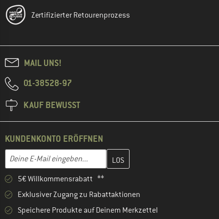
Zertifizierter Retourenprozess
MAIL UNS!
01-38528-97
KAUF BEWUSST
KUNDENKONTO ERÖFFNEN
Gib hier deine E-Mail-Adresse ein und erstelle im nächsten Schri
E-Mail-Adresse
5€ Willkommensrabatt **
Exklusiver Zugang zu Rabattaktionen
Speichere Produkte auf Deinem Merkzettel