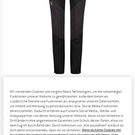
Detailansichten
Wir verwenden Cookies und vergleichbare Technologien, um die notwendigen
Funktionen unserer Website zu gewährleisten. Außerdem bieten wir
zusätzliche Dienste und Funktionen an, analysieren unseren Datenverkehr,
um Inhalte und Werbung zu personalisieren, bzw. Social Media-Funktionen
bereitzustellen. Dadurch erfahren auch unsere Social Media-, Werbe- und
Analysepartner von deiner Nutzung unserer Website; diese sitzen teilweise in
Ursprünglicher Preis :
Preis:
208,95
€
Drittländern ohne angemessene Garantien zum Schutz deiner Daten, etwa vor
135,82
€
dem Zugriff durch Behörden. Durch Anklicken von „Alle auswählen“ erklärst du
inkl. MwSt.
dich damit einverstanden, dass wir so verfahren.
Wenn du keine Cookies mit
Österreich. Informationen zu den Versa
Versandkostenfrei
(AT)