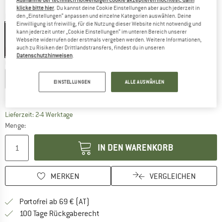
Ausnahme der technisch notwendigen Cookie akzeptieren möchtest, dann
klicke bitte hier
. Du kannst deine Cookie Einstellungen aber auch jederzeit in
Farbe:
Black
den „Einstellungen“ anpassen und einzelne Kategorien auswählen. Deine
Einwilligung ist freiwillig, für die Nutzung dieser Website nicht notwendig und
kann jederzeit unter „Cookie Einstellungen“ im unteren Bereich unserer
Webseite widerrufen oder erstmals vergeben werden. Weitere Informationen,
auch zu Risiken der Drittlandstransfers, findest du in unseren
35%
Datenschutzhinweisen
.
Größe:
L
XS
S
M
L
XL
EINSTELLUNGEN
ALLE AUSWÄHLEN
Größentabelle
Der Link öffnet sich in einer Infobox und beinhaltet
Lieferzeit: 2-4 Werktage
Menge:
IN DEN WARENKORB
MERKEN
VERGLEICHEN
Finde mehr Informationen zu den Versand
Portofrei ab 69 € (AT)
Gehe hier zu den Rückgabe-Richtlinie
100 Tage Rückgaberecht