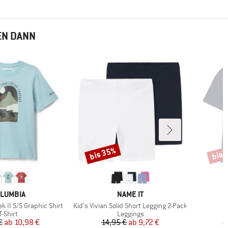
EN DANN
bis 35%
bis 
Rabatt
Rabat
RKE
MARKE
LUMBIA
NAME IT
Artikel
ek II S/S Graphic Shirt
Kid's Vivian Solid Short Legging 2-Pack
Produktgruppe
Produktgruppe
T-Shirt
Leggings
Preis
reduzierter Preis
Preis
reduzierter Preis
€
ab
10,98 €
14,95 €
ab
9,72 €
2