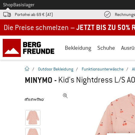
Zum
Shop
Basislager
Portofrei ab 69 € (AT)
Rechnungs
Jetzt bis zu 50% Rabatt im Sommer Sale
Bekleidung
Schuhe
Ausrü
Startseite
/
Outdoor Bekleidung
/
Funktionsunterwäsche
/
A
MINYMO
-
Kid's Nightdress L/S A