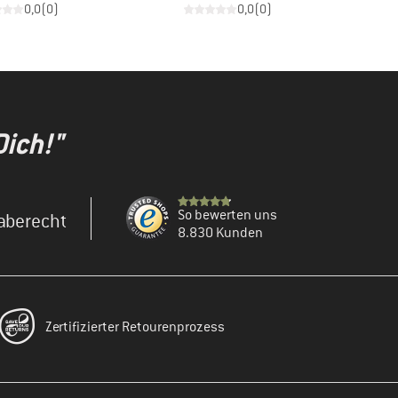
0,0
(
0
)
0,0
(
0
)
Dich!"
So bewerten uns
aberecht
8.830 Kunden
Zertifizierter Retourenprozess