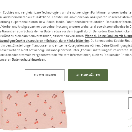
Gr
n Cookies und vergleichbare Technologien, um die notwendigen Funktionen unserer Website
n. Außerdem bieten wir zusätzliche Dienste und Funktionen an, analysieren unseren Datenv
Werbung zu personalisieren, bzw. Social Media-Funktionen bereitzustellen. Dadurch erfahren
, Werbe- und Analysepartner von deiner Nutzung unserer Website; diese sitzen teilweise in D
Garantien zum Schutz deiner Daten, etwa vor dem Zugriff durch Behörden. Durch Anklicken 
rklärst du dich damit einverstanden, dass wir so verfahren.
Wenn du keine Cookies mit Ausn
twendigen Cookie akzeptieren möchtest, dann klicke bitte hier
. Du kannst deine Cookie Eins
t in den „Einstellungen“ anpassen und einzelne Kategorien auswählen. Deine Einwilligung ist f
dieser Website nicht notwendig und kann jederzeit unter „Cookie Einstellungen“ im unteren B
G
errufen oder erstmals vergeben werden. Weitere Informationen, auch zu Risiken der Drittlan
n unseren
Datenschutzhinweisen
.
Li
M
EINSTELLUNGEN
ALLE AUSWÄHLEN