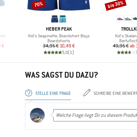
bis 30%
70%
Rabatt
Rabatt
MARKE
MARKE
HEBER PEAK
TROLLK
Artikel
Artikel
rts
Kid's SeapineHe. Boardshort Boys
Kid's Skalan
e
Produktgruppe
Produktg
Boardshorts
Barfußsc
rter Preis
Preis
reduzierter Preis
Pr
re
 €
34,95 €
10,49 €
49,95 €
ab
)
5,0
(
1
)
WAS SAGST DU DAZU?
STELLE EINE FRAGE
SCHREIBE EINE BEWER