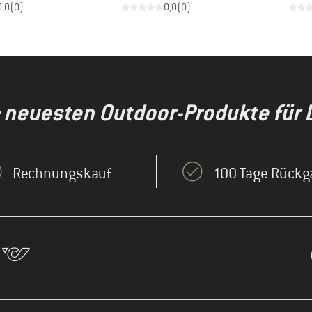
0,0
(
0
)
0,0
(
0
)
& neuesten Outdoor-Produkte für 
Rechnungskauf
100 Tage Rückg