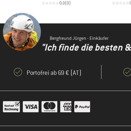
)
0,0
(
0
)
Bergfreund Jürgen - Einkäufer
"Ich finde die besten 
Portofrei ab 69 € (AT)