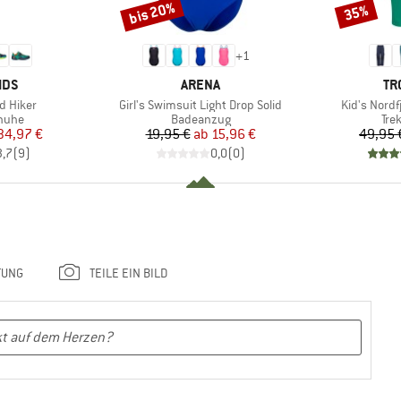
bis 20%
35%
Rabatt
Rabatt
+
1
MARKE
MA
IDS
ARENA
TR
Artikel
Artikel
d Hiker
Girl's Swimsuit Light Drop Solid
Kid's Nordf
ruppe
Produktgruppe
Pro
huhe
Badeanzug
Tre
eis
duzierter Preis
Preis
reduzierter Preis
34,97 €
19,95 €
ab
15,96 €
49,95 
3,7
(
9
)
0,0
(
0
)
TUNG
TEILE EIN BILD