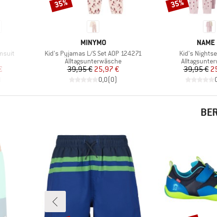
35%
35%
Rabatt
Rabatt
MARKE
MARK
MINYMO
NAME 
Artikel
Artikel
msuit
Kid's Pyjamas L/S Set AOP 124271
Kid's Nightse
pe
Produktgruppe
Produktgru
Alltagsunterwäsche
Alltagsunte
rter Preis
Preis
reduzierter Preis
Pr
re
€
39,95 €
25,97 €
39,95 €
2
)
0,0
(
0
)
BER