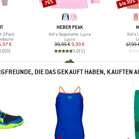
bis 30%
75%
Rabatt
Rabatt
E
MARKE
M
IT
HEBER PEAK
M
Artikel
Artikel
t 2-Pack
Kid's SeapineHe. Lycra
Kid's 
ppe
Produktgruppe
P
rwäsche
Lycra
L
eis
duzierter Preis
Preis
reduzierter Preis
5,97 €
39,95 €
9,99 €
17,95 
0,0
(
0
)
5,0
(
1
)
GFREUNDE, DIE DAS GEKAUFT HABEN, KAUFTEN 