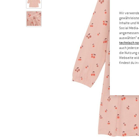
Wir verwende
gewährleiste
Inhalte und 
Social Media-
angemessene 
auswählen“ e
technisch no
auch jederzei
die Nutzung 
Webseite wid
findest du i