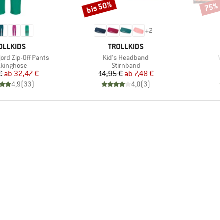
bis 50%
75%
Rabatt
Rabat
+
2
RKE
MARKE
OLLKIDS
TROLLKIDS
Artikel
A
jord Zip-Off Pants
Kid's Headband
duktgruppe
Produktgruppe
kkinghose
Stirnband
Preis
reduzierter Preis
Preis
reduzierter Preis
€
ab
32,47 €
14,95 €
ab
7,48 €
4,9
(
33
)
4,0
(
3
)