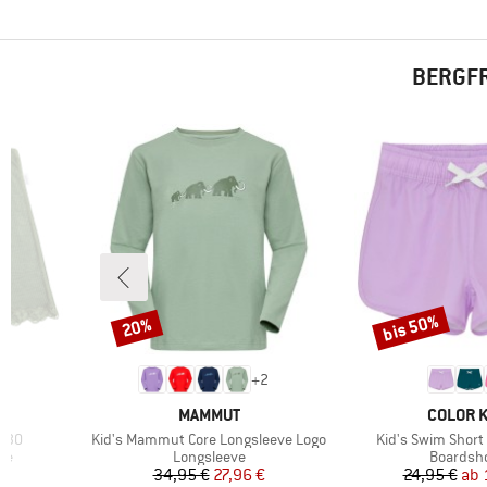
BERGFR
bis 50%
20%
Rabatt
Rabatt
+
2
MARKE
MARKE
MAMMUT
COLOR K
Artikel
Artikel
/30
Kid's Mammut Core Longsleeve Logo
Kid's Swim Short 
Produktgruppe
Produkt
he
Longsleeve
Boardsh
rter Preis
Preis
reduzierter Preis
Pr
re
€
34,95 €
27,96 €
24,95 €
ab