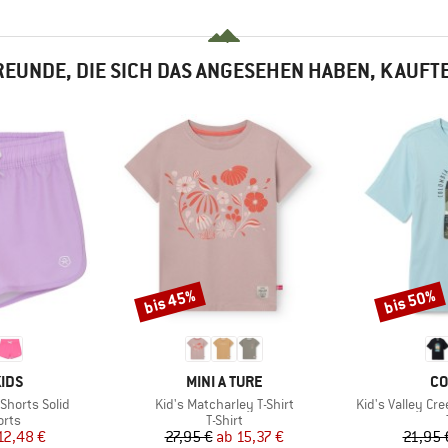
EUNDE, DIE SICH DAS ANGESEHEN HABEN, KAUFT
bis 45%
bis 50%
Rabatt
Rabatt
MARKE
MA
IDS
MINI A TURE
CO
Artikel
Artikel
Shorts Solid
Kid's Matcharley T-Shirt
Kid's Valley Cre
gruppe
Produktgruppe
orts
T-Shirt
eis
duzierter Preis
Preis
reduzierter Preis
12,48 €
27,95 €
ab
15,37 €
21,95 