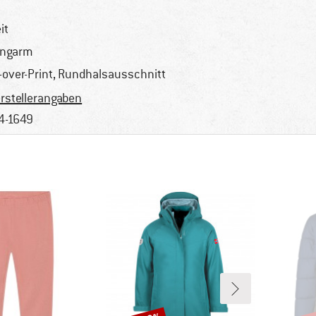
it
angarm
l-over-Print, Rundhalsausschnitt
rstellerangaben
4-1649