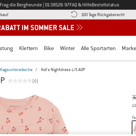
Ruf uns an unter
Frag die Bergfreunde
|
01-38528-97
FAQ & Hilfe
Bestellstatus
Finde die Zahlungs-Infos hier! Öffnet sich in einer Infobox
Gehe h
kauf
100 Tage Rückgaberecht
stung
Klettern
Bike
Winter
Alle Sportarten
Mark
lltagsunterwäsche
/
Kid's Nightdress L/S AOP
OP
(0)
Ur
Pr
3
zz
Fa