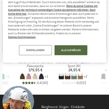
dem Zugriff durch Behörden. Durch Anklicken von „Alle auswählen“ erklärst du
dich damit einverstanden, dass wir so verfahren.
Wenn du keine Cookies mit
Ausnahme der technisch notwendigen Cookie akzeptieren möchtest, dann
NEUES VON DEINEN LIEBLINGSMARKEN
klicke bitte hier
. Du kannst deine Cookie Einstellungen aber auch jederzeit in
den „Einstellungen“ anpassen und einzelne Kategorien auswählen. Deine
Einwilligung ist freiwillig, für die Nutzung dieser Website nicht notwendig und
kann jederzeit unter „Cookie Einstellungen“ im unteren Bereich unserer
Webseite widerrufen oder erstmals vergeben werden. Weitere Informationen,
auch zu Risiken der Drittlandstransfers, findest du in unseren
Datenschutzhinweisen
.
EINSTELLUNGEN
ALLE AUSWÄHLEN
KE
MARKE
MARKE
M
A
PATAGONIA
ATHLECIA
A
Artikel
Artikel
Artikel
t Sleeve
Women's Retro Pile Hoody
Women's Emarri Sports Bra
Essentials 3-Stripes 
tgruppe
Produktgruppe
Produktgruppe
rt
Fleecejacke
Sport-BH
eis
Preis
Preis
 €
179,95 €
24,95 €
a
+
1
+
1
+
2
0,0
(
0
)
4,4
(
40
)
0,0
(
0
)
Bergfreund Jürgen - Einkäufer