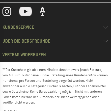
KUNDENSERVICE
ÜBER DIE BERGFREUNDE
VERTRAG WIDERRUFEN
**Der Gutschein gilt ab einem Mindestabnahmewert (nach Retoure)
von 40 Euro. Gutscheine für die Erstellung eines Kundenkontos können
nur einmal pro Person und Bestellung eingelöst werden. Nicht
anwendbar auf die Kategorien Bücher & Karten, Outdoor Lebensmittel
sowie Gutscheine. Keine Barauszahlung möglich. Nicht mit anderen
Codes kombinierbar. Der Gutschein darf nicht weitergegeben oder
veröffentlicht werden.