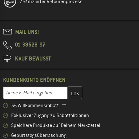
Zertifizierter Retourenprozess
MAIL UNS!
01-38528-97
KAUF BEWUSST
KUNDENKONTO ERÖFFNEN
Gib hier deine E-Mail-Adresse ein und erstelle im nächsten Schri
E-Mail-Adresse
5€ Willkommensrabatt **
Exklusiver Zugang zu Rabattaktionen
Speichere Produkte auf Deinem Merkzettel
Geburtstagsüberraschung