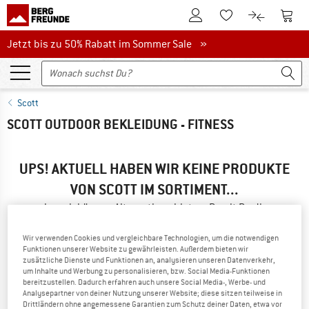
Zum Kundenkonto
Zum 
Zum Merkzettel.
Zum Produk
Jetzt bis zu 50% Rabatt im Sommer Sale
Jetzt bis zu 50% Rabatt im Sommer Sale »
Scott
SCOTT OUTDOOR BEKLEIDUNG - FITNESS
UPS! AKTUELL HABEN WIR KEINE PRODUKTE
VON SCOTT IM SORTIMENT...
...aber wir können Alternativen bieten. Damit Du diese
schnell findest, kannst Du eine der folgenden Möglichkeiten
nutzen:
Wir verwenden Cookies und vergleichbare Technologien, um die notwendigen
Funktionen unserer Website zu gewährleisten. Außerdem bieten wir
zusätzliche Dienste und Funktionen an, analysieren unseren Datenverkehr,
» Gehe zurück zur vorherigen Seite
und versuche es mit
um Inhalte und Werbung zu personalisieren, bzw. Social Media-Funktionen
weniger Filterwerten.
bereitzustellen. Dadurch erfahren auch unsere Social Media-, Werbe- und
Analysepartner von deiner Nutzung unserer Website; diese sitzen teilweise in
Drittländern ohne angemessene Garantien zum Schutz deiner Daten, etwa vor