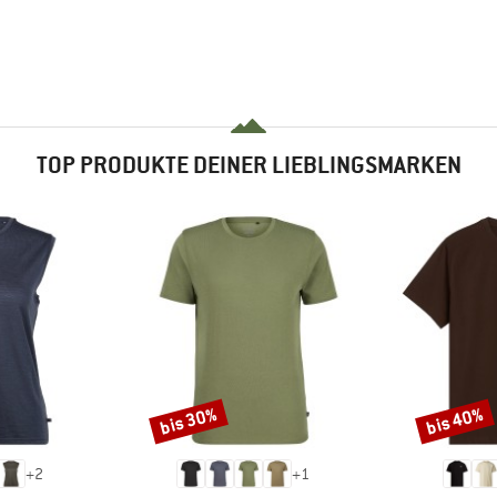
TOP PRODUKTE DEINER LIEBLINGSMARKEN
bis 30%
bis 40%
Rabatt
Rabatt
+
2
+
1