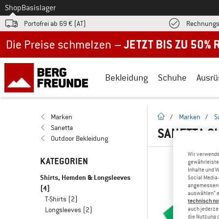
Zum
Shop
Basislager
Portofrei ab 69 € (AT)
Rechnungs
Jetzt bis zu 50% Rabatt im Sommer Sale
Bekleidung
Schuhe
Ausrü
Startseite
Marken
/
Marken
/
S
Sanetta
SANETTA S
Outdoor Bekleidung
Wir verwende
KATEGORIEN
gewährleiste
Inhalte und 
Shirts, Hemden & Longsleeves
Social Media-
angemessene 
(4)
auswählen“ e
T-Shirts
(2)
technisch no
auch jederzei
Longsleeves
(2)
die Nutzung 