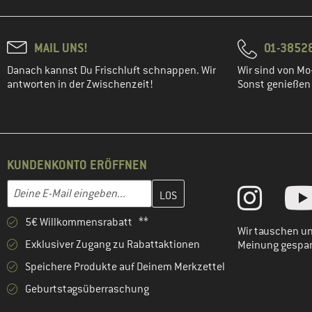
(6)
Name it
(3)
Namuk
MAIL UNS!
01-3852
(21)
Nike
Danach kannst Du Frischluft schnappen. Wir
Wir sind von Mo-
(4)
O'Neill
antworten in der Zwischenzeit!
Sonst genießen w
(13)
Patagonia
(2)
Peak Performance
(1)
Pinewood
KUNDENKONTO ERÖFFNEN
(11)
Protest
Gib hier deine E-Mail-Adresse ein und erstelle im nächsten Schri
E-Mail-Adresse
(1)
Pure Pure
(4)
Quiksilver
5€ Willkommensrabatt **
Wir tauschen un
(1)
Rafiki
Exklusiver Zugang zu Rabattaktionen
Meinung gespa
(3)
Regatta
Speichere Produkte auf Deinem Merkzettel
(3)
Reima
Geburtstagsüberraschung
(6)
Roxy