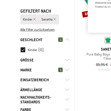
Webseite wid
findest du i
GEFILTERT NACH
60%
Kinder
Sanetta
Alle Filter zurücksetzen
GESCHLECHT
1
SANE
(0)
Kinder
Pure Baby Boys 
T-Shi
GRÖSSE
19,95 €
MARKE
1
56
74
80
128
EINSATZBEREICH
ÄRMELLÄNGE
(4)
Alltag
NACHHALTIGKEITS-
(4)
Freizeit
(4)
Sanetta
(2)
Kurzarm
STANDARDS
(1)
Aclima
(2)
Langarm
FARBE
Trusted by