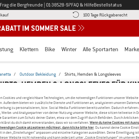
Ruf uns an unter
Frag die Bergfreunde
|
01-38528-97
FAQ & Hilfe
Bestellstatus
Finde die Zahlungs-Infos hier! Öffnet sich in einer Infobox
Gehe h
kauf
100 Tage Rückgaberecht
stung
Klettern
Bike
Winter
Alle Sportarten
Mark
anetta
/
Outdoor Bekleidung
/
Shirts, Hemden & Longsleeves
HIRTS, HEMDEN & LONGSLEEVES FÜR KI
n Cookies und vergleichbare Technologien, um die notwendigen Funktionen unserer Website
n. Außerdem bieten wir zusätzliche Dienste und Funktionen an, analysieren unseren Datenv
Werbung zu personalisieren, bzw. Social Media-Funktionen bereitzustellen. Dadurch erfahren
, Werbe- und Analysepartner von deiner Nutzung unserer Website; diese sitzen teilweise in D
Garantien zum Schutz deiner Daten, etwa vor dem Zugriff durch Behörden. Durch Anklicken 
rklärst du dich damit einverstanden, dass wir so verfahren.
Wenn du keine Cookies mit Ausn
twendigen Cookie akzeptieren möchtest, dann klicke bitte hier
. Du kannst deine Cookie Eins
t in den „Einstellungen“ anpassen und einzelne Kategorien auswählen. Deine Einwilligung ist f
dieser Website nicht notwendig und kann jederzeit unter „Cookie Einstellungen“ im unteren B