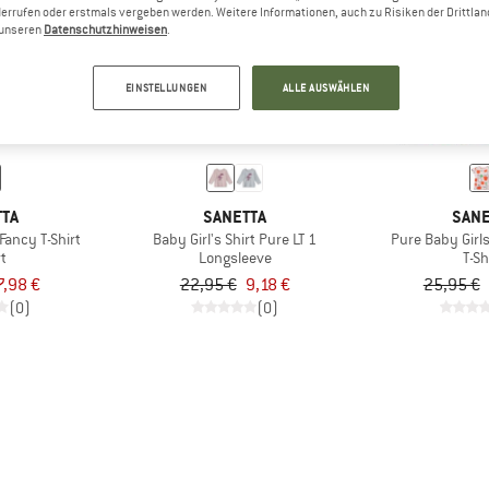
errufen oder erstmals vergeben werden. Weitere Informationen, auch zu Risiken der Drittlan
n unseren
Datenschutzhinweisen
.
60%
60%
EINSTELLUNGEN
ALLE AUSWÄHLEN
TTA
SANETTA
SANE
Fancy T-Shirt
Baby Girl's Shirt Pure LT 1
Pure Baby Girls
rt
Longsleeve
T-Sh
7,98 €
22,95 €
9,18 €
25,95 €
(0)
(0)