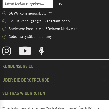
Gib hier deine E-Mail-Adresse ein und erstelle im nächsten Schri
E-Mail-Adresse
5€ Willkommensrabatt **
Exklusiver Zugang zu Rabattaktionen
Speichere Produkte auf Deinem Merkzettel
Geburtstagsüberraschung
KUNDENSERVICE
ÜBER DIE BERGFREUNDE
VERTRAG WIDERRUFEN
**Der Gutschein gilt ab einem Mindestabnahmewert (nach Retoure)