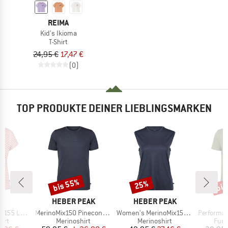
REIMA
Kid's Ikioma
T-Shirt
24,95 €
17,47 €
(0)
TOP PRODUKTE DEINER LIEBLINGSMARKEN
bis 55%
bis
25%
Rabatt
Rabatt
Raba
KE
MARKE
MARKE
C
HEBER PEAK
HEBER PEAK
Artikel
Artikel
Artikel
e Shirt Striped
MerinoMix150 PineconeHe. II T-Shirt
Women's MerinoMix150 PineconeHe. Loose Tank
PerformanceMerin
gruppe
Produktgruppe
Produktgruppe
Prod
irt
Merinoshirt
Merinoshirt
Funk