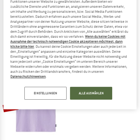
Funktionen unserer Website zu gewährleisten. Außerdem bieten wir
zusätzliche Dienste und Funktionen an, analysieren unseren Datenverkehr,
um Inhalte und Werbung zu personalisieren, bzw. Social Media-Funktionen
bereitzustellen. Dadurch erfahren auch unsere Social Media-, Werbe- und
Analysepartner von deiner Nutzung unserer Website; diese sitzen teilweise in
Drittländern ohne angemessene Garantien zum Schutz deiner Daten, etwa vor
dem Zugriff durch Behörden. Durch Anklicken von „Alle auswählen“ erklärst du
REIMA
REIMA
dich damit einverstanden, dass wir so verfahren.
Wenn du keine Cookies mit
Kid's Tosikiva
Kid's Inista
Ausnahme der technisch notwendigen Cookie akzeptieren möchtest, dann
Longsleeve
Longsleeve
klicke bitte hier
. Du kannst deine Cookie Einstellungen aber auch jederzeit in
den „Einstellungen“ anpassen und einzelne Kategorien auswählen. Deine
29,95 €
ab 22,46 €
29,95 €
22,46 €
Einwilligung ist freiwillig, für die Nutzung dieser Website nicht notwendig und
(0)
(0)
kann jederzeit unter „Cookie Einstellungen“ im unteren Bereich unserer
Webseite widerrufen oder erstmals vergeben werden. Weitere Informationen,
auch zu Risiken der Drittlandstransfers, findest du in unseren
Datenschutzhinweisen
.
EINSTELLUNGEN
ALLE AUSWÄHLEN
30%