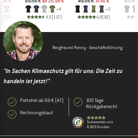
eis
duzierter Preis
Preis
reduzierter Preis
Preis
reduzierter Preis
3,96 €
59,95 €
ab
26,98 €
49,95 €
37,46 €
39,95 
+
4
+
2
,6
(
17
)
4,5
(
117
)
4,8
(
10
)
Bergfreund Ronny - Geschäftsführung
"In Sachen Klimaschutz gilt für uns: Die Zeit zu
handeln ist jetzt!"
Portofrei ab 69 € (AT)
100 Tage
Rückgaberecht
Rechnungskauf
So bewerten uns
8.803 Kunden