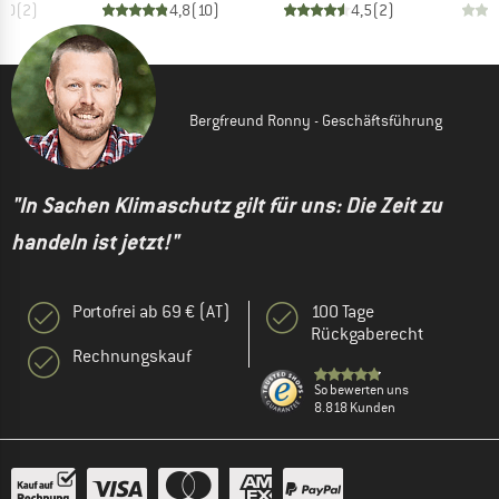
4,0
(
2
)
4,8
(
10
)
4,5
(
2
)
Bergfreund Ronny - Geschäftsführung
"In Sachen Klimaschutz gilt für uns: Die Zeit zu
handeln ist jetzt!"
Portofrei ab 69 € (AT)
100 Tage
Rückgaberecht
Rechnungskauf
So bewerten uns
8.818 Kunden