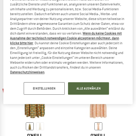
zusätzliche Dienste und Funktionen an, analysieren unseren Datenverkehr,
um Inhalte und Werbung zu personalisieren, bzw. Social Media-Funktionen
bereitzustellen. Dadurch erfahren auch unsere Social Media-, Werbe- und
Analysepartner von deiner Nutzung unserer Website; diese sitzen teilweise in
O'NEILL
O'NEILL
Drittländern ohne angemessene Garantien zum Schutz deiner Daten, etwa vor
dem Zugriff durch Behörden. Durch Anklicken von „Alle auswählen“ erklärst du
Women's Rilee Short Dress
Women's Women of the Wave T-Shirt
dich damit einverstanden, dass wir so verfahren.
Wenn du keine Cookies mit
Kleid
Kleid
Ausnahme der technisch notwendigen Cookie akzeptieren möchtest, dann
59,95 €
ab 38,97 €
44,95 €
29,22 €
klicke bitte hier
. Du kannst deine Cookie Einstellungen aber auch jederzeit in
den „Einstellungen“ anpassen und einzelne Kategorien auswählen. Deine
(0)
(0)
Einwilligung ist freiwillig, für die Nutzung dieser Website nicht notwendig und
kann jederzeit unter „Cookie Einstellungen“ im unteren Bereich unserer
Webseite widerrufen oder erstmals vergeben werden. Weitere Informationen,
auch zu Risiken der Drittlandstransfers, findest du in unseren
Datenschutzhinweisen
.
bis 35%
60%
EINSTELLUNGEN
ALLE AUSWÄHLEN
O'NEILL
O'NEILL