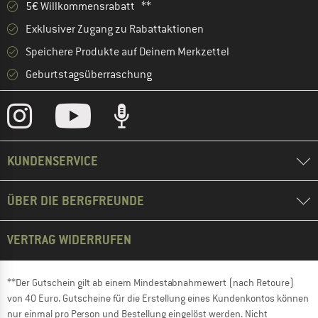
5€ Willkommensrabatt **
Exklusiver Zugang zu Rabattaktionen
Speichere Produkte auf Deinem Merkzettel
Geburtstagsüberraschung
KUNDENSERVICE
ÜBER DIE BERGFREUNDE
VERTRAG WIDERRUFEN
**Der Gutschein gilt ab einem Mindestabnahmewert (nach Retoure)
von 40 Euro. Gutscheine für die Erstellung eines Kundenkontos können
nur einmal pro Person und Bestellung eingelöst werden. Nicht