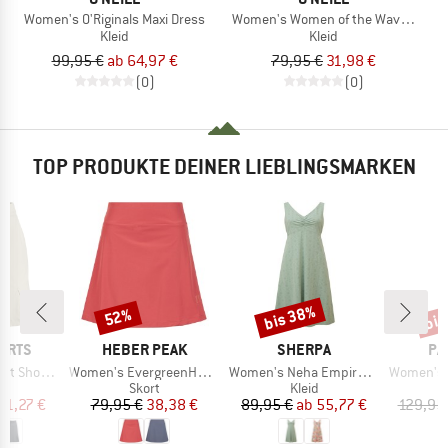
Women's O'Riginals Maxi Dress
Women's Women of the Wave Maxi 
Kleid
Kleid
99,95 €
ab 64,97 €
79,95 €
31,98 €
(0)
(0)
TOP PRODUKTE DEINER LIEBLINGSMARKEN
bis 38%
bis
52%
Rabatt
Rabatt
Raba
MARKE
MARKE
MA
ORTS
HEBER PEAK
SHERPA
PA
Artikel
Artikel
Artikel
 Shortin
Women's EvergreenHe. Skort
Women's Neha Empire Dress
Women's Gar
uktgruppe
Produktgruppe
Produktgruppe
Skort
Kleid
eis
duzierter Preis
Preis
reduzierter Preis
Preis
reduzierter Preis
51,27 €
79,95 €
38,38 €
89,95 €
ab
55,77 €
129,95