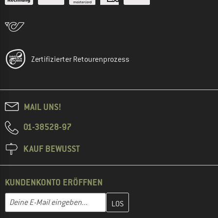
Zertifizierter Retourenprozess
MAIL UNS!
01-38528-97
KAUF BEWUSST
KUNDENKONTO ERÖFFNEN
Gib hier deine E-Mail-Adresse ein und erstelle im nächsten Schri
E-Mail-Adresse