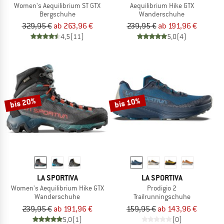
Women's Aequilibrium ST GTX
Aequilibrium Hike GTX
Bergschuhe
Wanderschuhe
329,95 €
ab 263,96 €
239,95 €
ab 191,96 €
4,5
(11)
5,0
(4)
bis 20%
bis 10%
LA SPORTIVA
LA SPORTIVA
Women's Aequilibrium Hike GTX
Prodigio 2
Wanderschuhe
Trailrunningschuhe
239,95 €
ab 191,96 €
159,95 €
ab 143,96 €
5,0
(1)
(0)