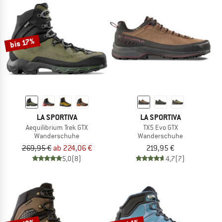
bis 17%
LA SPORTIVA
LA SPORTIVA
Aequilibrium Trek GTX
TX5 Evo GTX
Wanderschuhe
Wanderschuhe
269,95 €
ab 224,06 €
219,95 €
5,0
(8)
4,7
(7)