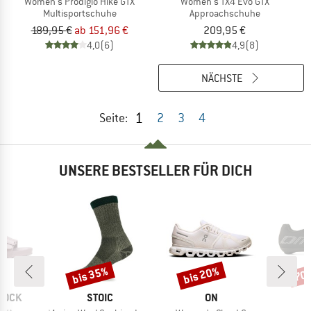
Women's Prodigio Hike GTX
Women's TX4 Evo GTX
Multisportschuhe
Approachschuhe
189,95 €
ab 151,96 €
209,95 €
4,0
(6)
4,9
(8)
NÄCHSTE
1
Seite:
2
3
4
UNSERE BESTSELLER FÜR DICH
bis 35%
bis 20%
70
Rabatt
Rabatt
Raba
MARKE
MARKE
TOCK
STOIC
ON