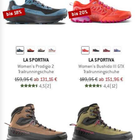
bis 20%
bis 18%
LA SPORTIVA
LA SPORTIVA
Women's Prodigio 2
Women's Bushido III GTX
Trailrunningschuhe
Trailrunningschuhe
159,95 €
ab 131,16 €
189,95 €
ab 151,96 €
4,5
(2)
4,4
(12)