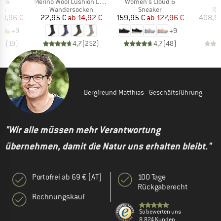
Artikel
Artikel
EVA
Merino Wool Cushion Light Socks
Women's Cloud 6
tgruppe
Produktgruppe
Produktgruppe
Pr
en
Wandersocken
Sneaker
Ra
eis
duzierter Preis
Preis
reduzierter Preis
Preis
reduzierter Preis
43,96 €
22,95 €
ab
14,92 €
159,95 €
ab
127,96 €
408,9
+
9
+
9
,8
(
19
)
4,7
(
252
)
4,7
(
48
)
Bergfreund Matthias - Geschäftsführung
"Wir alle müssen mehr Verantwortung
übernehmen, damit die Natur uns erhalten bleibt."
Portofrei ab 69 € (AT)
100 Tage
Rückgaberecht
Rechnungskauf
So bewerten uns
8.824 Kunden