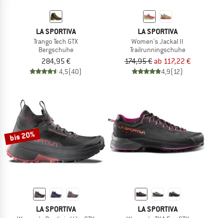
LA SPORTIVA
LA SPORTIVA
Trango Tech GTX
Women's Jackal II
Bergschuhe
Trailrunningschuhe
284,95 €
174,95 €
ab 117,22 €
4,5
(40)
4,9
(12)
bis 20%
LA SPORTIVA
LA SPORTIVA