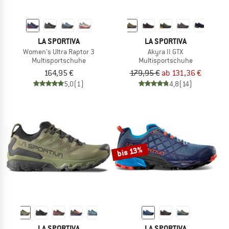
LA SPORTIVA
LA SPORTIVA
Women's Ultra Raptor 3
Akyra II GTX
Multisportschuhe
Multisportschuhe
164,95 €
179,95 €
ab 131,36 €
5,0
(1)
4,8
(14)
bis 13%
LA SPORTIVA
LA SPORTIVA