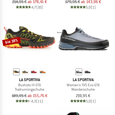
214,95 €
ab 178,41 €
179,95 €
ab 143,96 €
4,7
(10)
5,0
(1)
bis 18%
LA SPORTIVA
LA SPORTIVA
Bushido III GTX
Women's TX5 Evo GTX
Trailrunningschuhe
Wanderschuhe
189,95 €
ab 155,76 €
219,95 €
4,3
(11)
5,0
(1)