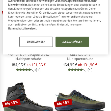
Ausnahme der technisch notwendigen Cookie akzeptieren möchtest, dann
klicke bitte hier
. Du kannst deine Cookie Einstellungen aber auch jederzeit in
den „Einstellungen“ anpassen und einzelne Kategorien auswählen. Deine
bis 20%
bis 18%
Einwilligung ist freiwillig, für die Nutzung dieser Website nicht notwendig und
kann jederzeit unter „Cookie Einstellungen“ im unteren Bereich unserer
Webseite widerrufen oder erstmals vergeben werden. Weitere Informationen,
auch zu Risiken der Drittlandstransfers, findest du in unseren
Datenschutzhinweisen
.
EINSTELLUNGEN
ALLE AUSWÄHLEN
LA SPORTIVA
LA SPORTIVA
Women's Ultra Raptor 3 GTX
Ultra Raptor 3
Multisportschuhe
Multisportschuhe
184,95 €
ab 151,66 €
164,95 €
ab 131,96 €
5,0
(1)
5,0
(1)
bis 15%
bis 15%