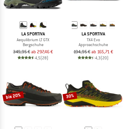
LA SPORTIVA
LA SPORTIVA
Aequilibrium LT GTX
TX4 Evo
Bergschuhe
Approachschuhe
349,95 €
ab 297,46 €
194,95 €
ab 165,71 €
4,5
(28)
4,3
(20)
bis 20%
30%