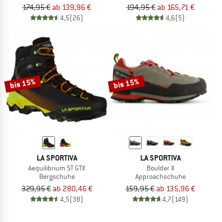
174,95 €
ab 139,96 €
194,95 €
ab 165,71 €
4,5
(26)
4,6
(5)
bis 15%
bis 15%
LA SPORTIVA
LA SPORTIVA
Aequilibrium ST GTX
Boulder X
Bergschuhe
Approachschuhe
329,95 €
ab 280,46 €
159,95 €
ab 135,96 €
4,5
(38)
4,7
(149)