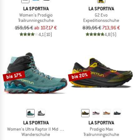
LA SPORTIVA
LA SPORTIVA
Women's Prodigio
G2 Evo
Trailrunningschuhe
Expeditionsschuhe
159,95 €
ab 107,17 €
839,95 €
713,96 €
4,1
(10)
4,8
(5)
bis 20%
bis 17%
LA SPORTIVA
LA SPORTIVA
Women's Ultra Raptor II Mid Leather GTX
Prodigio Max
Wanderschuhe
Trailrunningschuhe