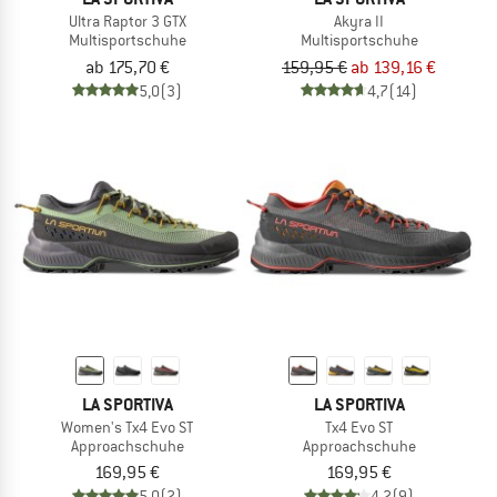
Ultra Raptor 3 GTX
Akyra II
Multisportschuhe
Multisportschuhe
ab 175,70 €
159,95 €
ab 139,16 €
5,0
(3)
4,7
(14)
LA SPORTIVA
LA SPORTIVA
Women's Tx4 Evo ST
Tx4 Evo ST
Approachschuhe
Approachschuhe
169,95 €
169,95 €
5,0
(2)
4,2
(9)