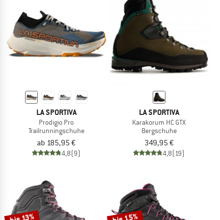
LA SPORTIVA
LA SPORTIVA
Prodigio Pro
Karakorum HC GTX
Trailrunningschuhe
Bergschuhe
ab 185,95 €
349,95 €
4,8
(9)
4,8
(19)
bis 15%
bis 13%