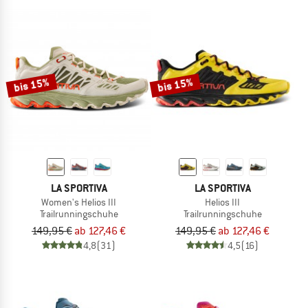
bis 15%
bis 15%
LA SPORTIVA
LA SPORTIVA
Women's Helios III
Helios III
Trailrunningschuhe
Trailrunningschuhe
149,95 €
ab 127,46 €
149,95 €
ab 127,46 €
4,8
(31)
4,5
(16)