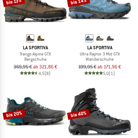
bis 14%
bis 13%
LA SPORTIVA
LA SPORTIVA
Trango Alpine GTX
Ultra Raptor 3 Mid GTX
Bergschuhe
Wanderschuhe
369,95 €
ab 321,86 €
199,95 €
ab 171,96 €
4,5
(8)
5,0
(1)
bis 20%
bis 40%