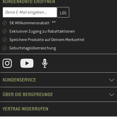
KUNDENKONTO ERÖFFNEN
Gib hier deine E-Mail-Adresse ein und erstelle im nächsten Schri
E-Mail-Adresse
5€ Willkommensrabatt **
Exklusiver Zugang zu Rabattaktionen
Speichere Produkte auf Deinem Merkzettel
Geburtstagsüberraschung
KUNDENSERVICE
ÜBER DIE BERGFREUNDE
VERTRAG WIDERRUFEN