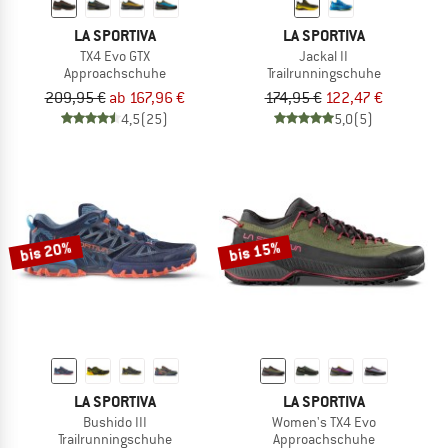
LA SPORTIVA
LA SPORTIVA
TX4 Evo GTX
Jackal II
Approachschuhe
Trailrunningschuhe
209,95 €
ab 167,96 €
174,95 €
122,47 €
4,5
(25)
5,0
(5)
bis 20%
bis 15%
LA SPORTIVA
LA SPORTIVA
Bushido III
Women's TX4 Evo
Trailrunningschuhe
Approachschuhe