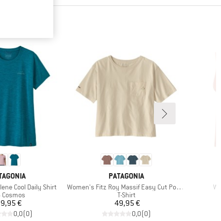
RKE
MARKE
TAGONIA
PATAGONIA
Artikel
Art
ene Cool Daily Shirt
Women's Fitz Roy Massif Easy Cut Pocket Tee
Wo
oduktgruppe
Produktgruppe
6 Cosmos
T-Shirt
Preis
Preis
9,95 €
49,95 €
0,0
(
0
)
0,0
(
0
)