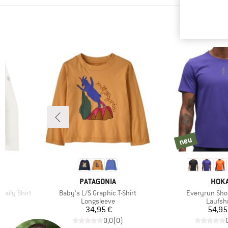
neu
neu
MARKE
MAR
PATAGONIA
HOK
Artikel
Artikel
Daily Shirt
Baby's L/S Graphic T-Shirt
Everyrun Shor
Produktgruppe
Produk
Longsleeve
Laufshi
Preis
Pr
34,95 €
54,95
)
0,0
(
0
)