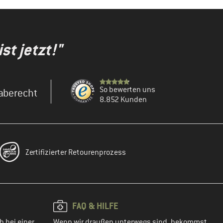
st jetzt!"
So bewerten uns
aberecht
8.852 Kunden
Zertifizierter Retourenprozess
FAQ & HILFE
h bei einer
Wenn wir draußen unterwegs sind, bekommst