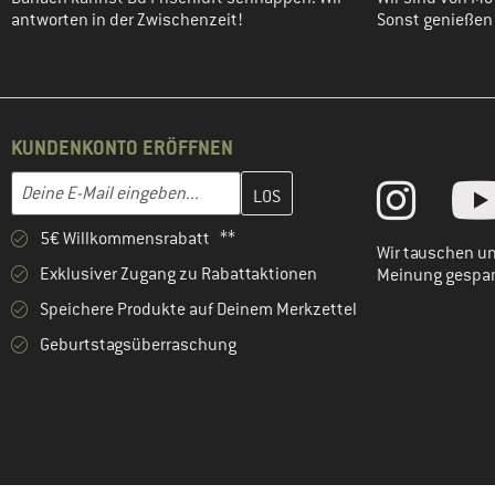
antworten in der Zwischenzeit!
Sonst genießen w
KUNDENKONTO ERÖFFNEN
Gib hier deine E-Mail-Adresse ein und erstelle im nächsten Schri
E-Mail-Adresse
5€ Willkommensrabatt **
Wir tauschen un
Exklusiver Zugang zu Rabattaktionen
Meinung gespa
Speichere Produkte auf Deinem Merkzettel
Geburtstagsüberraschung