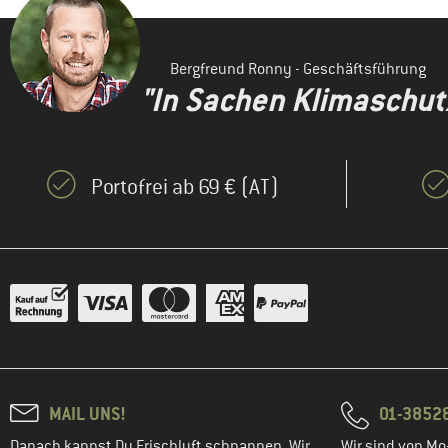
Bergfreund Ronny - Geschäftsführung
"In Sachen Klimaschutz 
Portofrei ab 69 € (AT)
MAIL UNS!
01-3852
Danach kannst Du Frischluft schnappen. Wir
Wir sind von Mo-