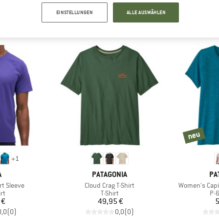
EINSTELLUNGEN
ALLE AUSWÄHLEN
NEUES VON DEINEN LIEBLINGSMARKEN
neu
neu
+
1
KE
MARKE
MA
A
PATAGONIA
PA
Artikel
Artikel
t Sleeve
Cloud Crag T-Shirt
Women's Capil
tgruppe
Produktgruppe
Pr
rt
T-Shirt
P-
eis
Preis
 €
49,95 €
5
0,0
(
0
)
0,0
(
0
)