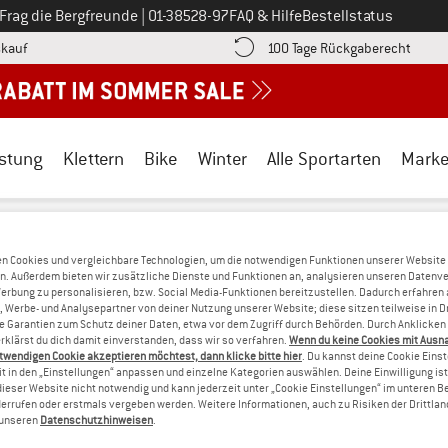
Ruf uns an unter
Frag die Bergfreunde
|
01-38528-97
FAQ & Hilfe
Bestellstatus
Finde die Zahlungs-Infos hier! Öffnet sich in einer Infobox
Gehe h
kauf
100 Tage Rückgaberecht
stung
Klettern
Bike
Winter
Alle Sportarten
Mark
onso
/
Outdoor Bekleidung
/
Shirts, Hemden & Longsleeves
n Cookies und vergleichbare Technologien, um die notwendigen Funktionen unserer Website
RTS, HEMDEN & LONGSLEEVES FÜR KIN
n. Außerdem bieten wir zusätzliche Dienste und Funktionen an, analysieren unseren Datenv
Werbung zu personalisieren, bzw. Social Media-Funktionen bereitzustellen. Dadurch erfahren
, Werbe- und Analysepartner von deiner Nutzung unserer Website; diese sitzen teilweise in D
Garantien zum Schutz deiner Daten, etwa vor dem Zugriff durch Behörden. Durch Anklicken 
AKTUELL HABEN WIR KEINE PRODUKTE VO
rklärst du dich damit einverstanden, dass wir so verfahren.
Wenn du keine Cookies mit Ausn
twendigen Cookie akzeptieren möchtest, dann klicke bitte hier
. Du kannst deine Cookie Eins
können Alternativen bieten. Damit Du diese schnell findest, kannst
t in den „Einstellungen“ anpassen und einzelne Kategorien auswählen. Deine Einwilligung ist f
dieser Website nicht notwendig und kann jederzeit unter „Cookie Einstellungen“ im unteren B
errufen oder erstmals vergeben werden. Weitere Informationen, auch zu Risiken der Drittlan
» Gehe zurück zur vorherigen Seite
und versuche es mit 
n unseren
Datenschutzhinweisen
.