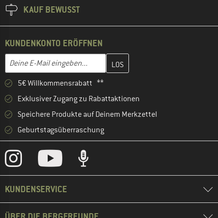
KAUF BEWUSST
KUNDENKONTO ERÖFFNEN
Gib hier deine E-Mail-Adresse ein und erstelle im nächsten Schri
E-Mail-Adresse
5€ Willkommensrabatt **
Exklusiver Zugang zu Rabattaktionen
Speichere Produkte auf Deinem Merkzettel
Geburtstagsüberraschung
KUNDENSERVICE
ÜBER DIE BERGFREUNDE