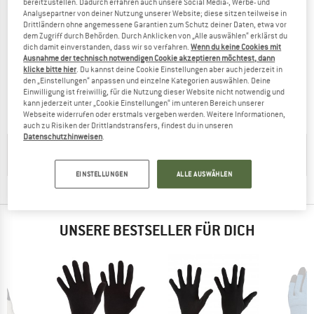
bereitzustellen. Dadurch erfahren auch unsere Social Media-, Werbe- und
Analysepartner von deiner Nutzung unserer Website; diese sitzen teilweise in
Drittländern ohne angemessene Garantien zum Schutz deiner Daten, etwa vor
dem Zugriff durch Behörden. Durch Anklicken von „Alle auswählen“ erklärst du
dich damit einverstanden, dass wir so verfahren.
Wenn du keine Cookies mit
COLUMBIA
Ausnahme der technisch notwendigen Cookie akzeptieren möchtest, dann
klicke bitte hier
. Du kannst deine Cookie Einstellungen aber auch jederzeit in
Kid's Toddler Chippewa II Long Mitten
den „Einstellungen“ anpassen und einzelne Kategorien auswählen. Deine
Handschuhe
Einwilligung ist freiwillig, für die Nutzung dieser Website nicht notwendig und
19,95 €
7,98 €
kann jederzeit unter „Cookie Einstellungen“ im unteren Bereich unserer
(0)
Webseite widerrufen oder erstmals vergeben werden. Weitere Informationen,
auch zu Risiken der Drittlandstransfers, findest du in unseren
Datenschutzhinweisen
.
HILFREICHE TIPPS GIBT'S IN UNSERER
KAUFBERATUNG
EINSTELLUNGEN
ALLE AUSWÄHLEN
UNSERE BESTSELLER FÜR DICH