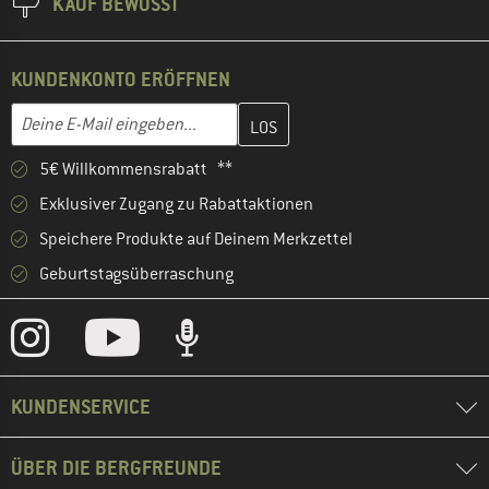
KAUF BEWUSST
KUNDENKONTO ERÖFFNEN
Gib hier deine E-Mail-Adresse ein und erstelle im nächsten Schri
E-Mail-Adresse
5€ Willkommensrabatt **
Exklusiver Zugang zu Rabattaktionen
Speichere Produkte auf Deinem Merkzettel
Geburtstagsüberraschung
KUNDENSERVICE
ÜBER DIE BERGFREUNDE