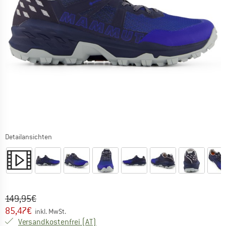
Detailansichten
Ursprünglicher Preis :
Preis:
149,95
€
85,47
€
inkl. MwSt.
Österreich. Informationen zu den Versa
Versandkostenfrei
(AT)