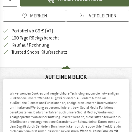
MERKEN
VERGLEICHEN
Finde mehr Informationen zu den Versand
Portofrei ab 69 € (AT)
Gehe hier zu den Rückgabe-Richtlinie
100 Tage Rückgaberecht
Finde die Zahlungs-Infos hier! Öffnet sich 
Kauf auf Rechnung
Finde alle Infos hier!
Trusted Shops Käuferschutz
AUF EINEN BLICK
Leichter, flexibler Multisportschuh mit Goretex Invisible Fit
Wir verwenden Cookies und vergleichbare Technologien, um die notwendigen
Technologie
Funktionen unserer Website zu gewährleisten. Außerdem bieten wir
zusätzliche Dienste und Funktionen an, analysieren unseren Datenverkehr,
um Inhalte und Werbung zu personalisieren, bzw. Social Media-Funktionen
bereitzustellen. Dadurch erfahren auch unsere Social Media-, Werbe- und
Analysepartner von deiner Nutzung unserer Website; diese sitzen teilweise in
Drittländern ohne angemessene Garantien zum Schutz deiner Daten, etwa vor
dem Zugriff durch Behörden. Durch Anklicken von „Alle auswählen“ erklärst du
dich damit einverstanden, dass wir so verfahren.
Wenn du keine Cookies mit