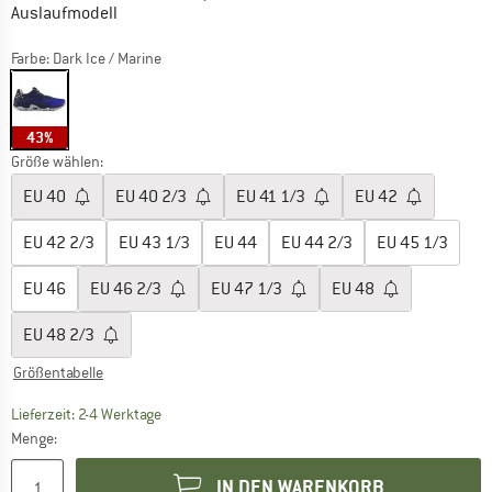
Auslaufmodell
Farbe:
Dark Ice / Marine
43%
Größe wählen:
EU
40
EU
40 2/3
EU
41 1/3
EU
42
EU
42 2/3
EU
43 1/3
EU
44
EU
44 2/3
EU
45 1/3
EU
46
EU
46 2/3
EU
47 1/3
EU
48
EU
48 2/3
Größentabelle
Der Link öffnet sich in einer Infobox und beinhaltet
Lieferzeit: 2-4 Werktage
Menge:
IN DEN WARENKORB