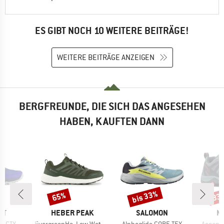
ES GIBT NOCH 10 WEITERE BEITRÄGE!
WEITERE BEITRÄGE ANZEIGEN
BERGFREUNDE, DIE SICH DAS ANGESEHEN
HABEN, KAUFTEN DANN
bis 33%
65%
33
Rabatt
Rabatt
Raba
E
MARKE
MARKE
M
UT
HEBER PEAK
SALOMON
M
Artikel
Artikel
Artikel