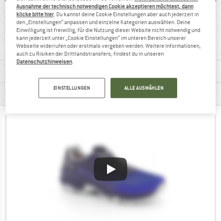
Ausnahme der technisch notwendigen Cookie akzeptieren möchtest, dann
klicke bitte hier
. Du kannst deine Cookie Einstellungen aber auch jederzeit in
den „Einstellungen“ anpassen und einzelne Kategorien auswählen. Deine
0 g
wasserdicht
Synthetik
66
Einwilligung ist freiwillig, für die Nutzung dieser Website nicht notwendig und
kann jederzeit unter „Cookie Einstellungen“ im unteren Bereich unserer
Webseite widerrufen oder erstmals vergeben werden. Weitere Informationen,
auch zu Risiken der Drittlandstransfers, findest du in unseren
Datenschutzhinweisen
.
MATERIALINFOS & FEATURES
EINSTELLUNGEN
ALLE AUSWÄHLEN
PRODUKTBESCHREIBUNG