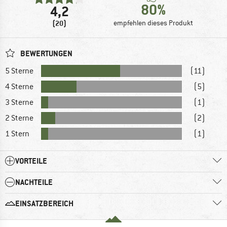
80%
4,2
(20)
empfehlen dieses Produkt
BEWERTUNGEN
5 Sterne
(11)
4 Sterne
(5)
3 Sterne
(1)
2 Sterne
(2)
1 Stern
(1)
VORTEILE
NACHTEILE
EINSATZBEREICH