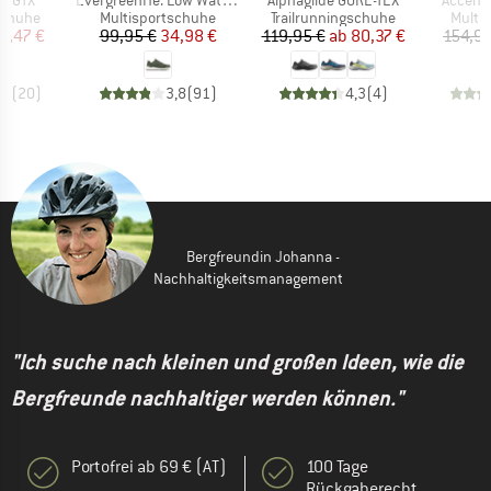
ow GTX
EvergreenHe. Low Waterproof
Alphaglide GORE-TEX
Accento
ppe
Produktgruppe
Produktgruppe
Produ
schuhe
Multisportschuhe
Trailrunningschuhe
Multi
eis
duzierter Preis
Preis
reduzierter Preis
Preis
reduzierter Preis
5,47 €
99,95 €
34,98 €
119,95 €
ab
80,37 €
154,95
,2
(
20
)
3,8
(
91
)
4,3
(
4
)
Bergfreundin Johanna -
Nachhaltigkeitsmanagement
"Ich suche nach kleinen und großen Ideen, wie die
Bergfreunde nachhaltiger werden können."
Portofrei ab 69 € (AT)
100 Tage
Rückgaberecht