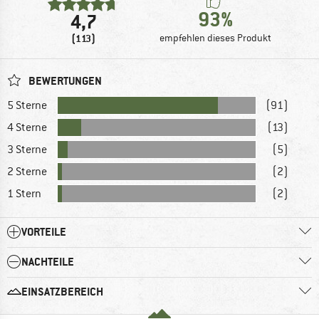
93%
4,7
(113)
empfehlen dieses Produkt
BEWERTUNGEN
5 Sterne
(91)
4 Sterne
(13)
3 Sterne
(5)
2 Sterne
(2)
1 Stern
(2)
VORTEILE
NACHTEILE
EINSATZBEREICH