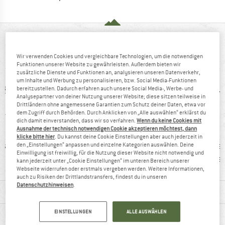
AUF EINEN BLICK
Bi-elastische Trekkinghose mit aufrollbarem Hosenbein
Wir verwenden Cookies und vergleichbare Technologien, um die notwendigen
Funktionen unserer Website zu gewährleisten. Außerdem bieten wir
zusätzliche Dienste und Funktionen an, analysieren unseren Datenverkehr,
um Inhalte und Werbung zu personalisieren, bzw. Social Media-Funktionen
bereitzustellen. Dadurch erfahren auch unsere Social Media-, Werbe- und
Analysepartner von deiner Nutzung unserer Website; diese sitzen teilweise in
Drittländern ohne angemessene Garantien zum Schutz deiner Daten, etwa vor
dem Zugriff durch Behörden. Durch Anklicken von „Alle auswählen“ erklärst du
dich damit einverstanden, dass wir so verfahren.
Wenn du keine Cookies mit
Ausnahme der technisch notwendigen Cookie akzeptieren möchtest, dann
klicke bitte hier
. Du kannst deine Cookie Einstellungen aber auch jederzeit in
faser
93%
Kunden sagen:
Kunden
den „Einstellungen“ anpassen und einzelne Kategorien auswählen. Deine
Einwilligung ist freiwillig, für die Nutzung dieser Website nicht notwendig und
Weiterempfehlung
guter Schnitt
le
kann jederzeit unter „Cookie Einstellungen“ im unteren Bereich unserer
Webseite widerrufen oder erstmals vergeben werden. Weitere Informationen,
auch zu Risiken der Drittlandstransfers, findest du in unseren
Datenschutzhinweisen
.
MATERIALINFOS & FEATURES
EINSTELLUNGEN
ALLE AUSWÄHLEN
PRODUKTBESCHREIBUNG