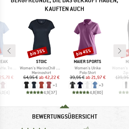
BERGFREUNDE, DIE DAS GEKAUFT HABEN,
KAUFTEN AUCH
bis 35%
bis 45%
bis
Rabatt
Rabatt
Raba
MARKE
MARKE
M
PEAK
STOIC
MAIER SPORTS
M
Artikel
Artikel
Artikel
ng Shirt S/S
Women's MerinoChill MMXX. Göteborg Loose Tee
Women's Ulrike
Women's Runbol
uktgruppe
Produktgruppe
Produktgruppe
Pro
e
Merinoshirt
Polo-Shirt
Zip
eis
duzierter Preis
Preis
reduzierter Preis
Preis
reduzierter Preis
25,78 €
64,95 €
ab
42,22 €
39,95 €
ab
21,97 €
139,95
+
1
+
3
5,0
(
4
)
4,9
(
37
)
4,8
(
80
)
BEWERTUNGSÜBERSICHT