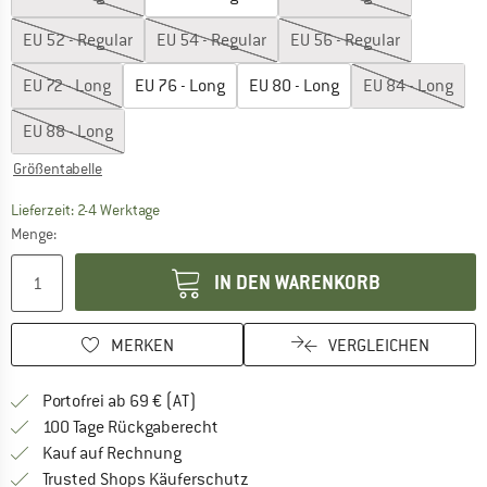
EU
52 - Regular
EU
54 - Regular
EU
56 - Regular
EU
72 - Long
EU
76 - Long
EU
80 - Long
EU
84 - Long
EU
88 - Long
Größentabelle
Der Link öffnet sich in einer Infobox und beinhaltet
Lieferzeit: 2-4 Werktage
Menge:
IN DEN WARENKORB
MERKEN
VERGLEICHEN
Finde mehr Informationen zu den Versand
Portofrei ab 69 € (AT)
Gehe hier zu den Rückgabe-Richtlinie
100 Tage Rückgaberecht
Finde die Zahlungs-Infos hier! Öffnet sich 
Kauf auf Rechnung
Finde alle Infos hier!
Trusted Shops Käuferschutz