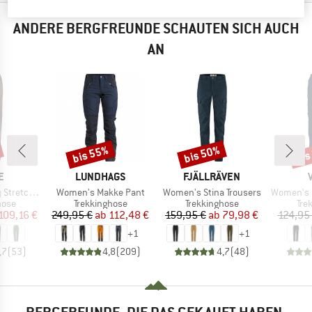
ANDERE BERGFREUNDE SCHAUTEN SICH AUCH
AN
bis 55%
bis 50%
bis
Rabatt
Rabatt
Raba
E
MARKE
MARKE
E
LUNDHAGS
FJÄLLRÄVEN
Artikel
Artikel
Artikel
T-Zip Pants II
Women's Makke Pant
Women's Stina Trousers
Women's Farley St
gruppe
Produktgruppe
Produktgruppe
Pro
hose
Trekkinghose
Trekkinghose
Tre
eis
duzierter Preis
Preis
reduzierter Preis
Preis
reduzierter Preis
109,16 €
249,95 €
ab
112,48 €
159,95 €
ab
79,98 €
124,95
+
1
+
1
,7
(
53
)
4,8
(
209
)
4,7
(
48
)