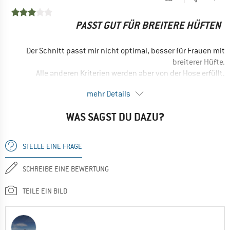
Atmungsaktiv
PASST GUT FÜR BREITERE HÜFTEN
Gute Details
Wasserdicht
Der Schnitt passt mir nicht optimal, besser für Frauen mit
Guter Schnitt
breiterer Hüfte.
Winddicht
Alle anderen Kriterien werden aber von der Hose erfüllt.
VORTEILE
Ja, ich würde das Produkt einem Freund empfehlen
mehr Details
Winddicht
WAS SAGST DU DAZU?
Preis / Leistung
Atmungsaktiv
STELLE EINE FRAGE
Leicht
NACHTEILE
SCHREIBE EINE BEWERTUNG
Passform
TEILE EIN BILD
Ja, ich würde das Produkt einem Freund empfehlen