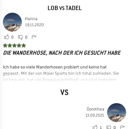
LOB
TADEL
VS
Hanna
18.11.2020
0
0
DIE WANDERHOSE, NACH DER ICH GESUCHT HABE
Ich habe so viele Wanderhosen probiert und keine hat
gepasst. Mit der von Maier Sports bin ich total zufrieden. Sie
ist bequem, hat viel Bewegungsfreiheit und sitzt trotzdem
gut an der Hüfte, der Gürtel bietet extra Halt. Sie hat alle
VS
nötigen Extras. Nichts scheuert und kratzt auf meiner
empfindlichen Haut (kein Reißverschluss an den Beinen!).
Selbst bei starkem Wind, kalten Temperaturen oder leichtem
Dorothea
Regen hält die Hose warm und trocken. Bei einer Größe von
13.09.2021
179 cm ist 36 regular lang genug.
VORTEILE
1
0