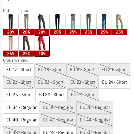
Farbe:
Lollipop
20%
20%
20%
20%
25%
25%
25%
25%
25%
25%
40%
Größe wählen:
EU
17 - Short
EU
18 - Short
EU
19 - Short
EU
20 - Short
EU
21 - Short
EU
22 - Short
EU
23 - Short
EU
24 - Short
EU
25 - Short
EU
26 - Short
EU
27 - Short
EU
34 - Regular
EU
36 - Regular
EU
38 - Regular
EU
40 - Regular
EU
42 - Regular
EU
44 - Regular
EU
46 - Regular
EU
48 - Regular
EU
50 - Regular