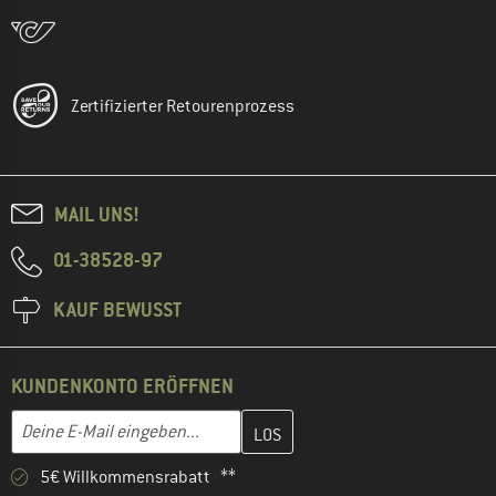
Zertifizierter Retourenprozess
MAIL UNS!
01-38528-97
KAUF BEWUSST
KUNDENKONTO ERÖFFNEN
Gib hier deine E-Mail-Adresse ein und erstelle im nächsten Schri
E-Mail-Adresse
5€ Willkommensrabatt **