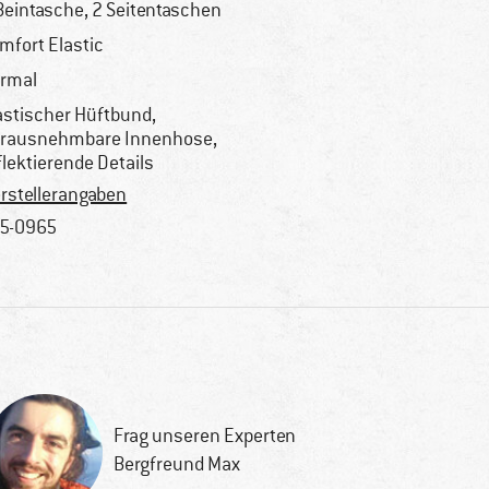
Beintasche, 2 Seitentaschen
mfort Elastic
rmal
astischer Hüftbund,
rausnehmbare Innenhose,
flektierende Details
rstellerangaben
5-0965
Frag unseren Experten
Bergfreund Max