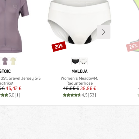
20%
25%
Rabatt
Rabat
MARKE
MARKE
STOIC
MALOJA
Artikel
dSt. Gravel Jersey S/S
Women's MeadowM.
roduktgruppe
Produktgruppe
adtrikot
Radunterhose
Preis
reduzierter Preis
Preis
reduzierter Preis
5 €
45,47 €
49,95 €
39,96 €
5,0
(
1
)
4,5
(
53
)