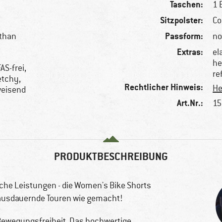
Taschen:
1 
Sitzpolster:
Co
Passform:
sthan
no
Extras:
el
he
AS-frei,
re
etchy,
Rechtlicher Hinweis:
He
weisend
Art.Nr.:
15
PRODUKTBESCHREIBUNG
che Leistungen - die Women's Bike Shorts
r ausdauernde Touren wie gemacht!
 Bewegungsfreiheit. Das hochwertige