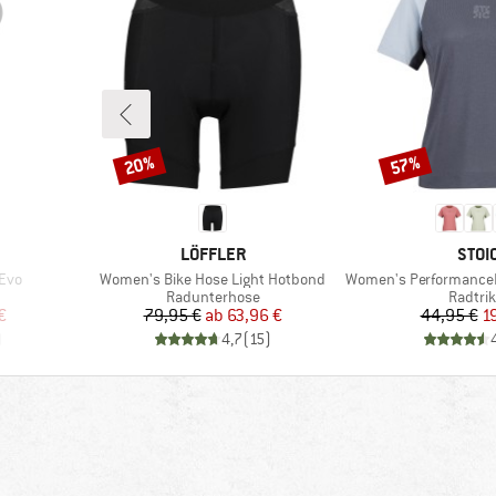
20%
57%
Rabatt
Rabatt
MARKE
MAR
LÖFFLER
STOI
Artikel
Artikel
 Evo
Women's Bike Hose Light Hotbond
Women's PerformanceMerino Lo
pe
Produktgruppe
Produk
Radunterhose
Radtrik
rter Preis
Preis
reduzierter Preis
Pr
re
€
79,95 €
ab
63,96 €
44,95 €
1
)
4,7
(
15
)