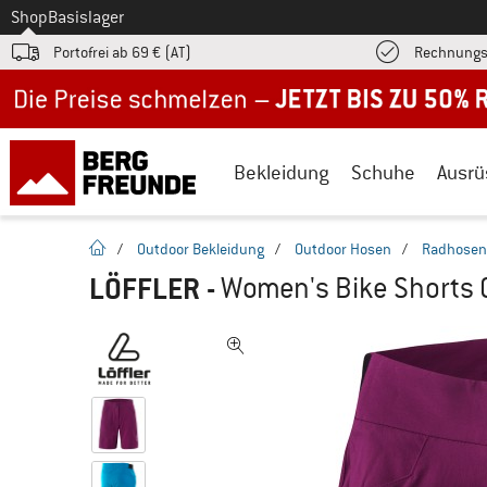
Zum
Shop
Basislager
Portofrei ab 69 € (AT)
Rechnungs
Jetzt bis zu 50% Rabatt im Sommer Sale
Bekleidung
Schuhe
Ausrü
Startseite
/
Outdoor Bekleidung
/
Outdoor Hosen
/
Radhosen
LÖFFLER
-
Women's Bike Shorts 