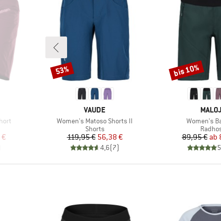
bis 10%
53%
Rabatt
Rabatt
MARKE
MARK
VAUDE
MALO
Artikel
Artikel
hort
Women's Matoso Shorts II
Women's B
ppe
Produktgruppe
Produk
Shorts
Radho
rter Preis
Preis
reduzierter Preis
Pr
re
 €
119,95 €
56,38 €
89,95 €
ab
)
4,6
(
7
)
5