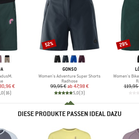
52%
29%
Rabatt
Rabatt
E
MARKE
M
JA
GONSO
L
Artikel
Artikel
adusM.
Women's Adventure Super Shorts
Women's Bike 
tgruppe
Produktgruppe
P
se
Radhose
R
eis
duzierter Preis
Preis
reduzierter Preis
80,96 €
99,95 €
ab
47,98 €
119,95
,0
(
16
)
5,0
(
3
)
DIESE PRODUKTE PASSEN IDEAL DAZU