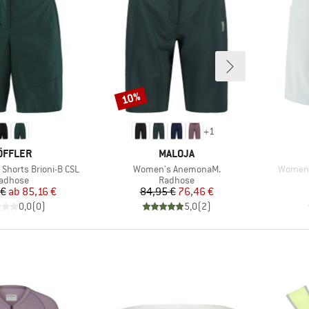
10%
Rabatt
+
1
ARKE
MARKE
ÖFFLER
MALOJA
Artikel
Artikel
Shorts Brioni-B CSL
Women's AnemonaM.
Women's
roduktgruppe
Produktgruppe
adhose
Radhose
Preis
reduzierter Preis
Preis
reduzierter Preis
 €
ab
85,16 €
84,95 €
76,46 €
0,0
(
0
)
5,0
(
2
)