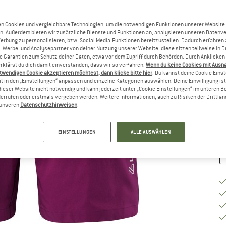
Gr
n Cookies und vergleichbare Technologien, um die notwendigen Funktionen unserer Website
n. Außerdem bieten wir zusätzliche Dienste und Funktionen an, analysieren unseren Datenv
Werbung zu personalisieren, bzw. Social Media-Funktionen bereitzustellen. Dadurch erfahren
, Werbe- und Analysepartner von deiner Nutzung unserer Website; diese sitzen teilweise in D
Garantien zum Schutz deiner Daten, etwa vor dem Zugriff durch Behörden. Durch Anklicken 
rklärst du dich damit einverstanden, dass wir so verfahren.
Wenn du keine Cookies mit Ausn
G
twendigen Cookie akzeptieren möchtest, dann klicke bitte hier
. Du kannst deine Cookie Eins
t in den „Einstellungen“ anpassen und einzelne Kategorien auswählen. Deine Einwilligung ist f
Li
dieser Website nicht notwendig und kann jederzeit unter „Cookie Einstellungen“ im unteren B
errufen oder erstmals vergeben werden. Weitere Informationen, auch zu Risiken der Drittlan
M
n unseren
Datenschutzhinweisen
.
EINSTELLUNGEN
ALLE AUSWÄHLEN