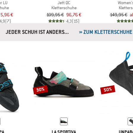
r LU
Jett QC
Women's
chuhe
Kletterschuhe
Kletter
5,96 €
109,95 €
96,76 €
149,95 €
a
4,9
(7)
4,3
(15)
JEDER SCHUH IST ANDERS...
» ZUM KLETTERSCHUHE
30%
50%
PA
LA SPORTIVA
UNPAR