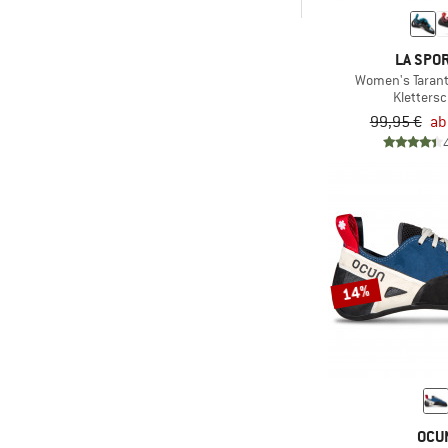
-
& mehr
LA SPOR
Nur rabattierte Produkte
Women's Tarant
Kletters
99,95 €
ab
14%
OCU