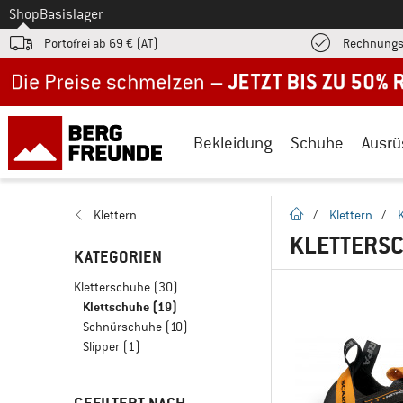
Zum
Shop
Basislager
Portofrei ab 69 € (AT)
Rechnungs
Jetzt bis zu 50% Rabatt im Sommer Sale
Bekleidung
Schuhe
Ausrü
Startseite
Klettern
/
Klettern
/
KLETTERSC
KATEGORIEN
Kletterschuhe
(30)
Klettschuhe
(19)
Schnürschuhe
(10)
Slipper
(1)