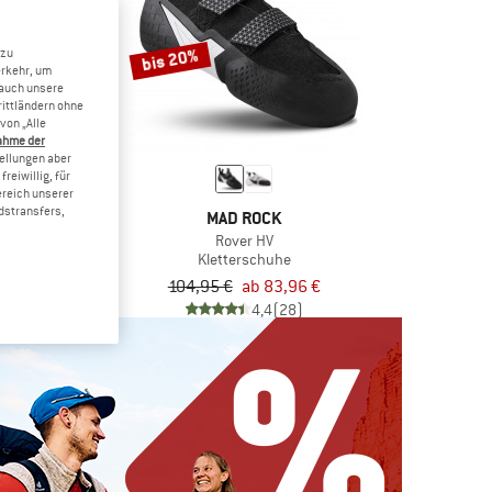
bis 20%
 zu
erkehr, um
 auch unsere
rittländern ohne
von „Alle
ahme der
tellungen aber
reiwillig, für
ereich unserer
dstransfers,
RTIVA
MAD ROCK
arantula
Rover HV
schuhe
Kletterschuhe
b 80,71 €
104,95 €
ab 83,96 €
4,5
(97)
4,4
(28)