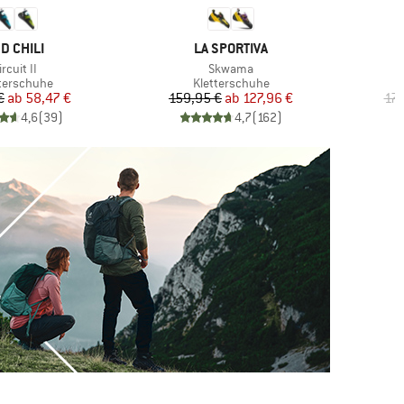
ARKE
MARKE
D CHILI
LA SPORTIVA
rtikel
Artikel
ircuit II
Skwama
duktgruppe
Produktgruppe
terschuhe
Kletterschuhe
Preis
reduzierter Preis
Preis
reduzierter Preis
€
ab
58,47 €
159,95 €
ab
127,96 €
179
4,6
(
39
)
4,7
(
162
)