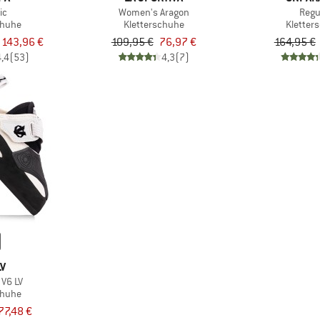
ic
Women's Aragon
Regu
chuhe
Kletterschuhe
Kletter
 143,96 €
109,95 €
76,97 €
164,95 €
4,4
(53)
4,3
(7)
V
V6 LV
chuhe
77,48 €