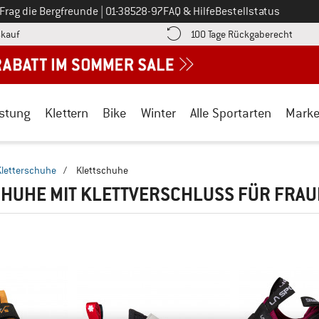
Ruf uns an unter
Frag die Bergfreunde
|
01-38528-97
FAQ & Hilfe
Bestellstatus
Finde die Zahlungs-Infos hier! Öffnet sich in einer Infobox
Gehe h
kauf
100 Tage Rückgaberecht
stung
Klettern
Bike
Winter
Alle Sportarten
Mark
Kletterschuhe
/
Klettschuhe
HUHE MIT KLETTVERSCHLUSS FÜR FRA