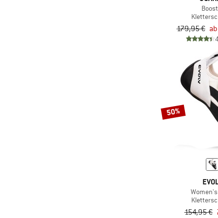
Boost
Kletters
179,95 €
ab
50%
EVOL
Women's 
Kletters
154,95 €