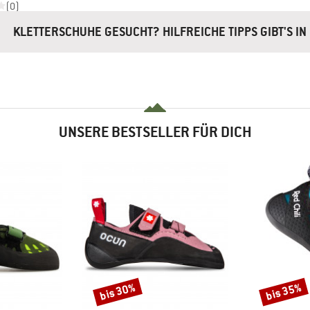
(0)
KLETTERSCHUHE GESUCHT? HILFREICHE TIPPS GIBT'S I
UNSERE BESTSELLER FÜR DICH
bis 30%
bis 35%
Rabatt
Rabatt