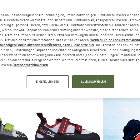
bis 15%
n Cookies und vergleichbare Technologien, um die notwendigen Funktionen unserer Website
10%
n. Außerdem bieten wir zusätzliche Dienste und Funktionen an, analysieren unseren Datenv
Werbung zu personalisieren, bzw. Social Media-Funktionen bereitzustellen. Dadurch erfahren
, Werbe- und Analysepartner von deiner Nutzung unserer Website; diese sitzen teilweise in D
Garantien zum Schutz deiner Daten, etwa vor dem Zugriff durch Behörden. Durch Anklicken 
rklärst du dich damit einverstanden, dass wir so verfahren.
Wenn du keine Cookies mit Ausn
twendigen Cookie akzeptieren möchtest, dann klicke bitte hier
. Du kannst deine Cookie Eins
t in den „Einstellungen“ anpassen und einzelne Kategorien auswählen. Deine Einwilligung ist f
dieser Website nicht notwendig und kann jederzeit unter „Cookie Einstellungen“ im unteren B
errufen oder erstmals vergeben werden. Weitere Informationen, auch zu Risiken der Drittlan
PA
OCUN
LA SPO
n unseren
Datenschutzhinweisen
.
t VS
Advancer QC
Women's T
chuhe
Kletterschuhe
Kletter
 143,96 €
104,95 €
94,46 €
94,95 €
a
EINSTELLUNGEN
ALLE AUSWÄHLEN
,7
(101)
4,8
(24)