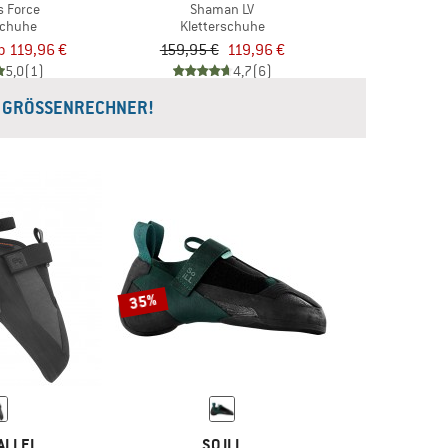
 Force
Shaman LV
schuhe
Kletterschuhe
b 119,96 €
159,95 €
119,96 €
5,0
(1)
4,7
(6)
 GRÖSSENRECHNER!
35%
ALLEL
SO ILL