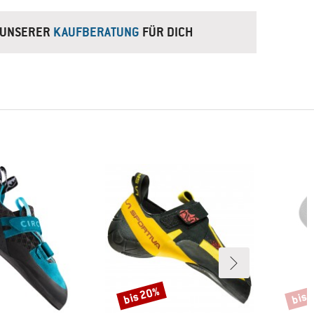
N UNSERER
KAUFBERATUNG
FÜR DICH
bis 20%
bis 
Rabatt
Rabat