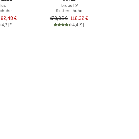
lus
Torque RV
schuhe
Kletterschuhe
82,48 €
178,95 €
116,32 €
4,3
(7)
4,4
(9)