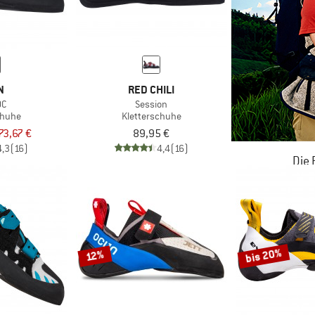
N
RED CHILI
QC
Session
chuhe
Kletterschuhe
73,67 €
89,95 €
4,3
(16)
4,4
(16)
Die
JETZT BIS
ZU
bis 20%
12%