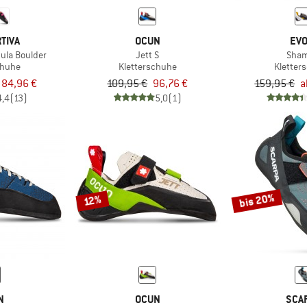
TIVA
OCUN
EVO
ula Boulder
Jett S
Sha
chuhe
Kletterschuhe
Kletter
 84,96 €
109,95 €
96,76 €
159,95 €
a
4,4
(13)
5,0
(1)
bis 20%
12%
N
OCUN
SCA