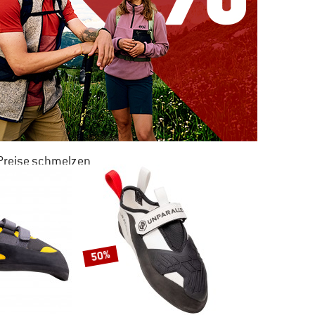
 Preise schmelzen
 ZU 50% RABATT
M SOMMER SALE
50%