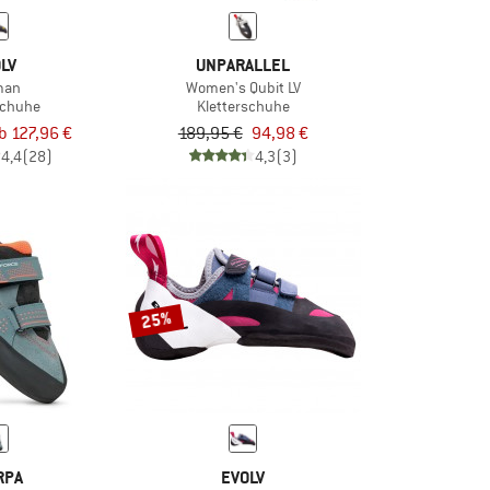
LV
UNPARALLEL
man
Women's Qubit LV
schuhe
Kletterschuhe
b 127,96 €
189,95 €
94,98 €
4,4
(28)
4,3
(3)
25%
RPA
EVOLV