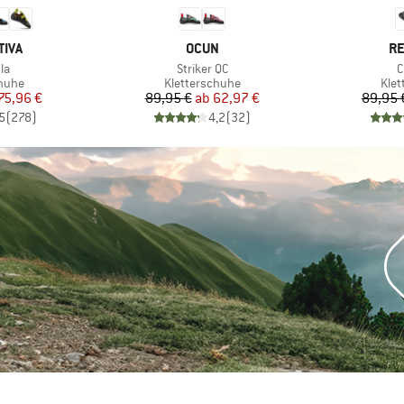
MARKE
M
TIVA
OCUN
RE
Artikel
A
la
Striker QC
C
ruppe
Produktgruppe
Pro
chuhe
Kletterschuhe
Klet
eis
duzierter Preis
Preis
reduzierter Preis
75,96 €
89,95 €
ab
62,97 €
89,95 
5
(
278
)
4,2
(
32
)