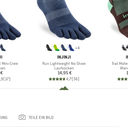
+
4
E
MARKE
JI
INJINJI
I
Artikel
Artikel
 Mini-Crew
Run Lightweight No-Show
Trail Mid
gruppe
Produktgruppe
Prod
ken
Laufsocken
Wan
eis
Preis
 €
14,95 €
1
,9
(
17
)
4,7
(
36
)
TUNG
TEILE EIN BILD