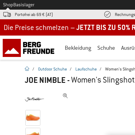
Zum
Shop
Basislager
Portofrei ab 69 € (AT)
Rechnungs
Jetzt bis zu 50% Rabatt im Sommer Sale
Bekleidung
Schuhe
Ausrü
Startseite
/
Outdoor Schuhe
/
Laufschuhe
/
Women's Slings
JOE NIMBLE
-
Women's Slingshot