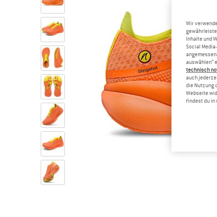
Wir verwende
gewährleiste
Inhalte und 
Social Media-
angemessene 
auswählen“ e
technisch no
auch jederzei
die Nutzung 
Webseite wid
findest du i