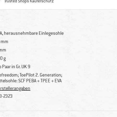
Finde alle Infos hier!
Trusted Shops Käuferschutz
A, herausnehmbare Einlegesohle
7 mm
 mm
0 g
o Paar in Gr. UK 9
efreedom; ToePilot 2. Generation;
ttelsohle: SCF PEBA + TPEE + EVA
rstellerangaben
3-2323