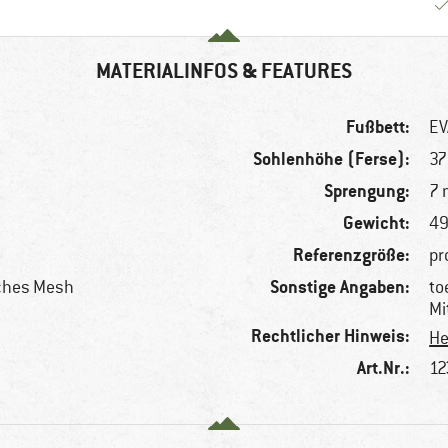
MATERIALINFOS & FEATURES
Fußbett:
EV
Sohlenhöhe (Ferse):
3
Sprengung:
7
Gewicht:
49
Referenzgröße:
pr
Sonstige Angaben:
sches Mesh
to
Mi
Rechtlicher Hinweis:
He
Art.Nr.:
12