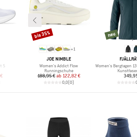
bis 35%
Rabatt
neu
neu
+
1
MARKE
MARKE
JOE NIMBLE
FJÄLLR
Artikel
Artikel
t 5
Women's Addict Flow
Women's Bergtagen 130 I
Produktgruppe
Produktgr
Runningschuhe
Kunstfase
rter Preis
Preis
reduzierter Preis
Pr
 €
188,95 €
ab
122,82 €
349,9
)
0,0
(
0
)