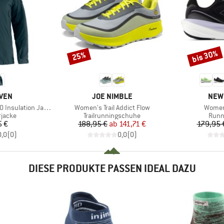
bis 30%
25%
Rabatt
Rabatt
MARKE
MAR
ÄVEN
JOE NIMBLE
NEW
Artikel
Artikel
nsulation Jacket
Women's Trail Addict Flow
Women
uppe
Produktgruppe
Prod
rjacke
Trailrunningschuhe
Runn
eis
Preis
reduzierter Preis
5 €
188,95 €
ab
141,71 €
179,95 
0,0
(
0
)
0,0
(
0
)
DIESE PRODUKTE PASSEN IDEAL DAZU