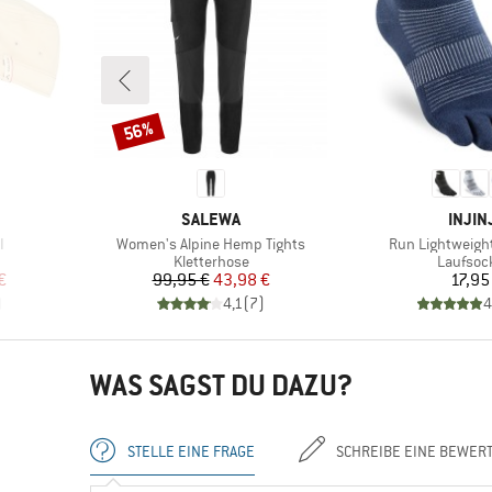
56%
Rabatt
MARKE
MARK
SALEWA
INJIN
Artikel
Artikel
I
Women's Alpine Hemp Tights
Run Lightweight
ruppe
Produktgruppe
Produkt
Kletterhose
Laufsoc
rter Preis
Preis
reduzierter Preis
Pr
€
99,95 €
43,98 €
17,95
)
4,1
(
7
)
4
WAS SAGST DU DAZU?
STELLE EINE FRAGE
SCHREIBE EINE BEWER