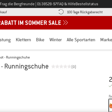
Ruf uns an unter
Frag die Bergfreunde
|
01-38528-97
FAQ & Hilfe
Bestellstatus
Finde die Zahlungs-Infos hier! Öffnet sich in einer Infobox
Gehe h
kauf
100 Tage Rückgaberecht
stung
Klettern
Bike
Winter
Alle Sportarten
Mark
hot - Runningschuhe
 - Runningschuhe
(0)
Pr
Fa