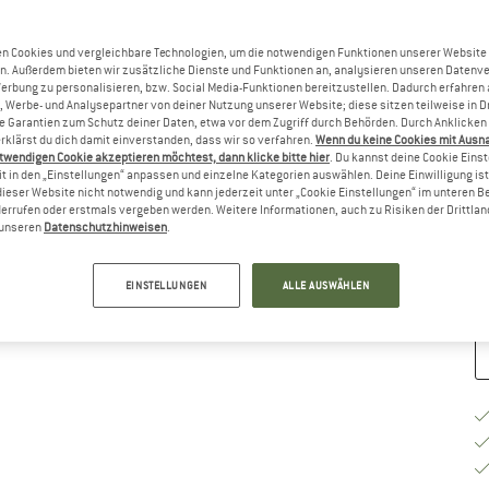
Gr
n Cookies und vergleichbare Technologien, um die notwendigen Funktionen unserer Website
n. Außerdem bieten wir zusätzliche Dienste und Funktionen an, analysieren unseren Datenv
Werbung zu personalisieren, bzw. Social Media-Funktionen bereitzustellen. Dadurch erfahren
, Werbe- und Analysepartner von deiner Nutzung unserer Website; diese sitzen teilweise in D
Garantien zum Schutz deiner Daten, etwa vor dem Zugriff durch Behörden. Durch Anklicken 
rklärst du dich damit einverstanden, dass wir so verfahren.
Wenn du keine Cookies mit Ausn
twendigen Cookie akzeptieren möchtest, dann klicke bitte hier
. Du kannst deine Cookie Eins
G
t in den „Einstellungen“ anpassen und einzelne Kategorien auswählen. Deine Einwilligung ist f
dieser Website nicht notwendig und kann jederzeit unter „Cookie Einstellungen“ im unteren B
errufen oder erstmals vergeben werden. Weitere Informationen, auch zu Risiken der Drittlan
Li
n unseren
Datenschutzhinweisen
.
M
EINSTELLUNGEN
ALLE AUSWÄHLEN