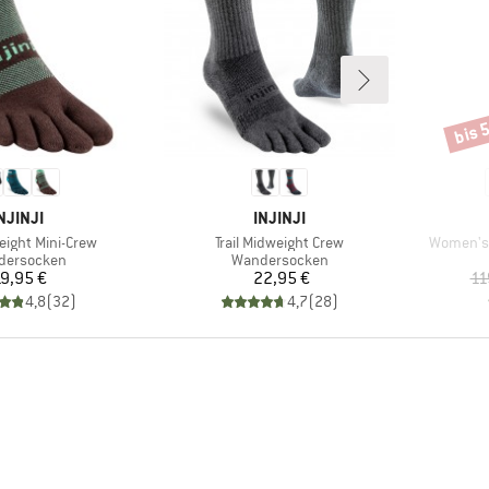
bis 
Rabat
MARKE
MARKE
NJINJI
INJINJI
Artikel
Artikel
weight Mini-Crew
Trail Midweight Crew
Women's 
uktgruppe
Produktgruppe
dersocken
Wandersocken
Preis
Preis
9,95 €
22,95 €
11
4,8
(
32
)
4,7
(
28
)