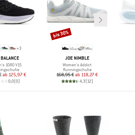
bis 30%
Rabatt
+
3
KE
MARKE
 BALANCE
JOE NIMBLE
Artikel
's 1080 V15
Women's Addict
uktgruppe
Produktgruppe
ingschuhe
Runningschuhe
Preis
reduzierter Preis
Preis
reduzierter Preis
€
ab
125,97 €
168,95 €
ab
118,27 €
0,0
(
0
)
4,3
(
12
)