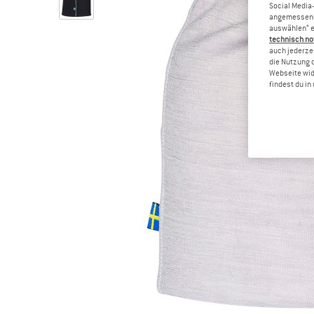
Social Media-
angemessene 
auswählen“ e
technisch no
auch jederzei
die Nutzung 
Webseite wid
findest du i