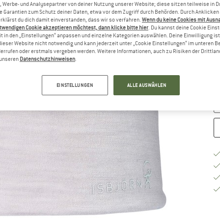
, Werbe- und Analysepartner von deiner Nutzung unserer Website; diese sitzen teilweise in D
Garantien zum Schutz deiner Daten, etwa vor dem Zugriff durch Behörden. Durch Anklicken 
G
rklärst du dich damit einverstanden, dass wir so verfahren.
Wenn du keine Cookies mit Ausn
twendigen Cookie akzeptieren möchtest, dann klicke bitte hier
. Du kannst deine Cookie Eins
t in den „Einstellungen“ anpassen und einzelne Kategorien auswählen. Deine Einwilligung ist f
dieser Website nicht notwendig und kann jederzeit unter „Cookie Einstellungen“ im unteren B
errufen oder erstmals vergeben werden. Weitere Informationen, auch zu Risiken der Drittlan
Li
n unseren
Datenschutzhinweisen
.
Nu
M
EINSTELLUNGEN
ALLE AUSWÄHLEN