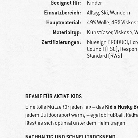
Geeignet für:
Kinder
Einsatzbereich:
Alltag, Ski, Wandern
Hauptmaterial:
49% Wolle, 46% Viskos
Materialtyp:
Kunstfaser, Viskose, W
Zertifizierungen:
bluesign PRODUCT, For
Council (FSC), Respon
Standard (RWS)
BEANIE FÜR AKTIVE KIDS
Kid's Husky B
Eine tolle Mütze für jeden Tag – das
jedem Outdoorsport warm, – egal ob Fußball, Radf
lässt es sich optimal unter dem Helm tragen.
NACHHALTIG UND SCHNELLTROCKNEND