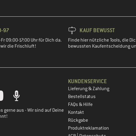
8-97
KAUF BEWUSST
Fr 09:00-17:00 Uhr für Dich da.
Finde hier nützliche Tools, die Dic
ir die Frischluft!
bewussten Kaufentscheidung un
KUNDENSERVICE
Lieferung & Zahlung
tt dein Kundenkonto
Bestellstatus
FAQs & Hilfe
s gerne aus - Wir sind auf Deine
Kontakt
nnt!
Rückgabe
Produktreklamation
|