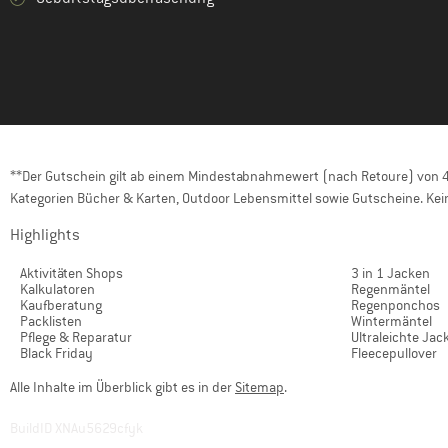
**Der Gutschein gilt ab einem Mindestabnahmewert (nach Retoure) von 40
Kategorien Bücher & Karten, Outdoor Lebensmittel sowie Gutscheine. Kein
Highlights
Aktivitäten Shops
3 in 1 Jacken
Kalkulatoren
Regenmäntel
Kaufberatung
Regenponchos
Packlisten
Wintermäntel
Pflege & Reparatur
Ultraleichte Jac
Black Friday
Fleecepullover
Alle Inhalte im Überblick gibt es in der
Sitemap
.
BuildID XNAu5629cfyk