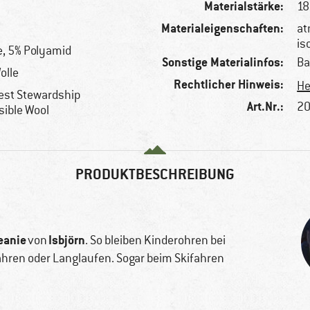
Materialstärke:
18
Materialeigenschaften:
at
is
e, 5% Polyamid
Sonstige Materialinfos:
Ba
olle
Rechtlicher Hinweis:
He
est Stewardship
Art.Nr.:
20
sible Wool
PRODUKTBESCHREIBUNG
eanie
Isbjörn
von
. So bleiben Kinderohren bei
ahren oder Langlaufen. Sogar beim Skifahren