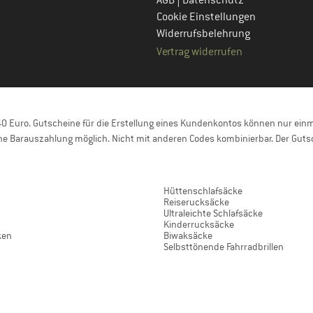
AGB
Datenschutz
Cookie Einstellungen
Widerrufsbelehrung
Vertrag widerrufen
 Euro. Gutscheine für die Erstellung eines Kundenkontos können nur einma
e Barauszahlung möglich. Nicht mit anderen Codes kombinierbar. Der Gutsc
Hüttenschlafsäcke
Reiserucksäcke
Ultraleichte Schlafsäcke
Kinderrucksäcke
ken
Biwaksäcke
Selbsttönende Fahrradbrillen