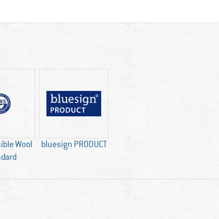
ible Wool
bluesign PRODUCT
ndard