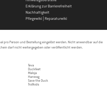
Hinweisgeberstelle
Erklärung zur Barrierefreiheit
Nachhaltigkeit
|
Pflegewiki
Reparaturwiki
l pro Person und Bestellung eingelöst werden. Nicht anwendbar auf die
hein darf nicht weitergegeben oder veröffentlicht werden.
Teva
Duckfeet
Maloja
Hanwag
Save the Duck
Trollkids