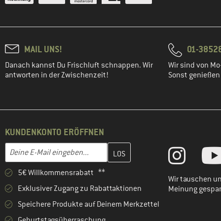
MAIL UNS!
01-3852
Danach kannst Du Frischluft schnappen. Wir
Wir sind von Mo-
antworten in der Zwischenzeit!
Sonst genießen w
KUNDENKONTO ERÖFFNEN
Gib hier deine E-Mail-Adresse ein und erstelle im nächsten Schri
E-Mail-Adresse
5€ Willkommensrabatt **
Wir tauschen un
Exklusiver Zugang zu Rabattaktionen
Meinung gespa
Speichere Produkte auf Deinem Merkzettel
Geburtstagsüberraschung