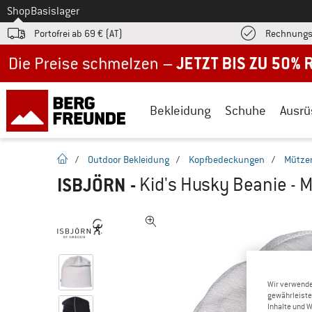
Zum
Shop
Basislager
Portofrei ab 69 € (AT)
Rechnungs
Jetzt bis zu 50% Rabatt im Sommer Sale
Bekleidung
Schuhe
Ausrü
Startseite
/
Outdoor Bekleidung
/
Kopfbedeckungen
/
Mütze
ISBJÖRN
-
Kid's Husky Beanie - 
Wir verwende
gewährleiste
Inhalte und 