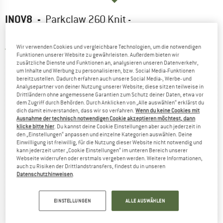
INOV8
-
Parkclaw 260 Knit -
Multisportschuhe
Wir verwenden Cookies und vergleichbare Technologien, um die notwendigen
4,0
(2)
Funktionen unserer Website zu gewährleisten. Außerdem bieten wir
zusätzliche Dienste und Funktionen an, analysieren unseren Datenverkehr,
um Inhalte und Werbung zu personalisieren, bzw. Social Media-Funktionen
bereitzustellen. Dadurch erfahren auch unsere Social Media-, Werbe- und
Analysepartner von deiner Nutzung unserer Website; diese sitzen teilweise in
Drittländern ohne angemessene Garantien zum Schutz deiner Daten, etwa vor
dem Zugriff durch Behörden. Durch Anklicken von „Alle auswählen“ erklärst du
dich damit einverstanden, dass wir so verfahren.
Wenn du keine Cookies mit
Ausnahme der technisch notwendigen Cookie akzeptieren möchtest, dann
klicke bitte hier
. Du kannst deine Cookie Einstellungen aber auch jederzeit in
den „Einstellungen“ anpassen und einzelne Kategorien auswählen. Deine
Einwilligung ist freiwillig, für die Nutzung dieser Website nicht notwendig und
kann jederzeit unter „Cookie Einstellungen“ im unteren Bereich unserer
Webseite widerrufen oder erstmals vergeben werden. Weitere Informationen,
auch zu Risiken der Drittlandstransfers, findest du in unseren
Datenschutzhinweisen
.
EINSTELLUNGEN
ALLE AUSWÄHLEN