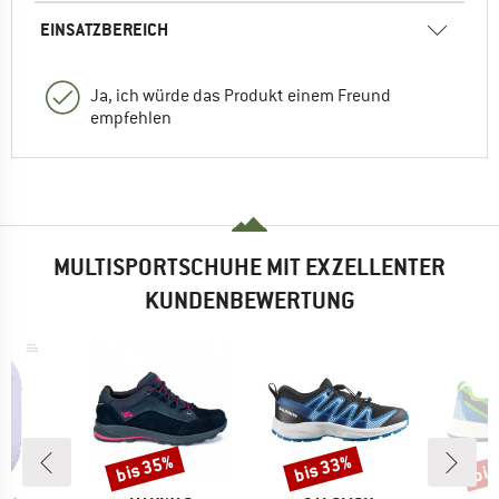
EINSATZBEREICH
Ja, ich würde das Produkt einem Freund
empfehlen
MULTISPORTSCHUHE MIT EXZELLENTER
KUNDENBEWERTUNG
bis 35%
bis 33%
bis
Rabatt
Rabatt
Raba