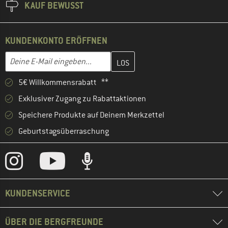
KAUF BEWUSST
KUNDENKONTO ERÖFFNEN
Gib hier deine E-Mail-Adresse ein und erstelle im nächsten Schri
E-Mail-Adresse
5€ Willkommensrabatt **
Exklusiver Zugang zu Rabattaktionen
Speichere Produkte auf Deinem Merkzettel
Geburtstagsüberraschung
KUNDENSERVICE
ÜBER DIE BERGFREUNDE