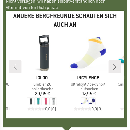
Nicht verzagen, wir haben selbstverständlich noch
Alternativen für Dich parat:
ANDERE BERGFREUNDE SCHAUTEN SICH
AUCH AN
KE
O
MARKE
IGLOO
MARKE
INCYLENCE
MA
IN
ote 30
Artikel
Tumbler 20
Artikel
Ultralight Apex Short
Artikel
Running
ktgruppe
ox
Produktgruppe
Isolierflasche
Produktgruppe
Laufsocken
Pr
La
 €
eis
29,95 €
Preis
17,95 €
Preis
0,0
(
0
)
0,0
(
0
)
0,0
(
0
)