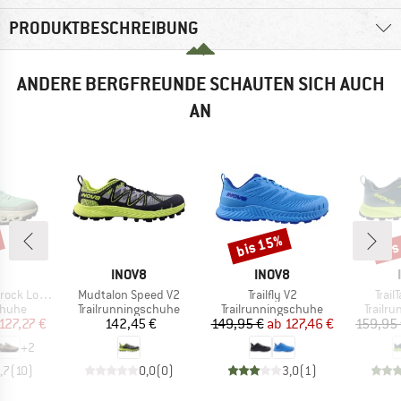
PRODUKTBESCHREIBUNG
ANDERE BERGFREUNDE SCHAUTEN SICH AUCH
AN
bis 15%
bis
Rabatt
Raba
RKE
MARKE
MARKE
INOV8
INOV8
Artikel
Artikel
Artik
k Low WP
Mudtalon Speed V2
Trailfly V2
Trail
ruppe
Produktgruppe
Produktgruppe
Produk
huhe
Trailrunningschuhe
Trailrunningschuhe
Trailr
eis
duzierter Preis
Preis
Preis
reduzierter Preis
127,27 €
142,45 €
149,95 €
ab
127,46 €
159,95
+
2
,7
(
10
)
0,0
(
0
)
3,0
(
1
)