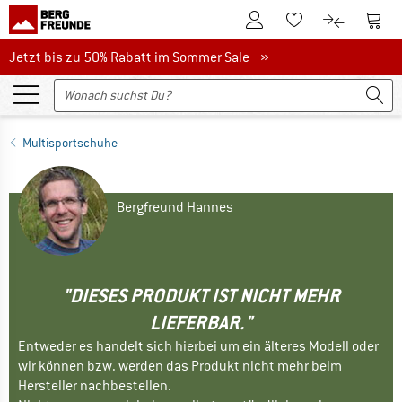
Zum Kundenkonto
Zum 
Zum Merkzettel.
Zum Produk
Jetzt bis zu 50% Rabatt im Sommer Sale
Jetzt bis zu 50% Rabatt im Sommer Sale »
Multisportschuhe
Bergfreund Hannes
"DIESES PRODUKT IST NICHT MEHR
LIEFERBAR."
Entweder es handelt sich hierbei um ein älteres Modell oder
wir können bzw. werden das Produkt nicht mehr beim
Hersteller nachbestellen.