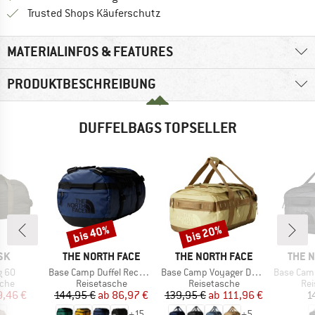
Finde alle Infos hier!
Trusted Shops Käuferschutz
MATERIALINFOS & FEATURES
PRODUKTBESCHREIBUNG
DUFFELBAGS TOPSELLER
bis 40%
bis 20%
Rabatt
Rabatt
MARKE
MARKE
MARK
SK
THE NORTH FACE
THE NORTH FACE
THE 
Artikel
Artikel
Artikel
g 60
Base Camp Duffel Recycled Small
Base Camp Voyager Duffel 42L
Base Camp Vo
gruppe
Produktgruppe
Produktgruppe
Pro
sche
Reisetasche
Reisetasche
Rei
eis
duzierter Preis
Preis
reduzierter Preis
Preis
reduzierter Preis
9,46 €
144,95 €
ab
86,97 €
139,95 €
ab
111,96 €
1
+
15
+
5