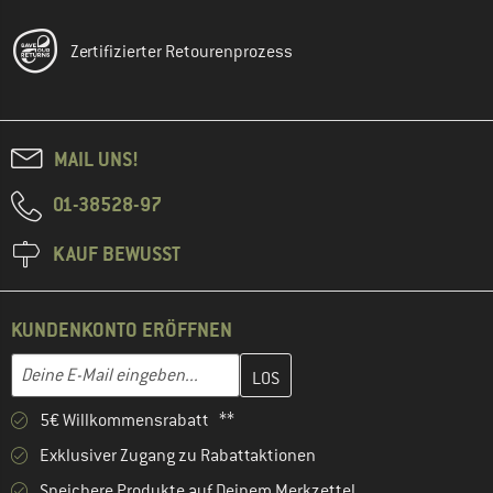
Zertifizierter Retourenprozess
MAIL UNS!
01-38528-97
KAUF BEWUSST
KUNDENKONTO ERÖFFNEN
Gib hier deine E-Mail-Adresse ein und erstelle im nächsten Schri
E-Mail-Adresse
5€ Willkommensrabatt **
Exklusiver Zugang zu Rabattaktionen
Speichere Produkte auf Deinem Merkzettel