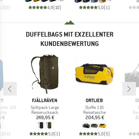
5,0
(
2
)
4,9
(
10
)
5,0
(
1
)
DUFFELBAGS MIT EXZELLENTER
KUNDENBEWERTUNG
E
MARKE
MARKE
M
EY
FJÄLLRÄVEN
ORTLIEB
O
Artikel
Artikel
orter 120
Splitpack Large
Duffle 110
gruppe
Produktgruppe
Produktgruppe
Pro
sche
Reiserucksack
Reisetasche
Rei
eis
Preis
Preis
5 €
249,95 €
204,95 €
2
5,0
(
4
)
5,0
(
1
)
5,0
(
5
)