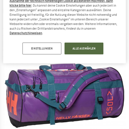
Ausnahme der technisch notwendigen Cookie akzeptieren möchtest, dann
klicke bitte hier
. Du kannst deine Cookie Einstellungen aber auch jederzeit in
HELLY HANSEN
-
HH Classic Duffel Bag 50 -
den „Einstellungen“ anpassen und einzelne Kategorien auswählen. Deine
Einwilligung ist freiwillig, für die Nutzung dieser Website nicht notwendig und
Reisetasche
kann jederzeit unter „Cookie Einstellungen“ im unteren Bereich unserer
Webseite widerrufen oder erstmals vergeben werden. Weitere Informationen,
auch zu Risiken der Drittlandstransfers, findest du in unseren
(0)
Datenschutzhinweisen
.
EINSTELLUNGEN
ALLE AUSWÄHLEN