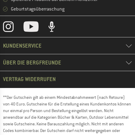
Geburtstagsüberraschung
KUNDENSERVICE
ÜBER DIE BERGFREUNDE
VERTRAG WIDERRUFEN
**Der Gutschein gilt ab einem Mindestabnahmewert (nach Retoure)
von 40 Euro. Gutscheine für die Erstellung eines Kundenkontos können
nur einmal pro Person und Bestellung eingelöst werden. Nicht
anwendbar auf die Kategorien Bücher & Karten, Outdoor Lebensmittel
sowie Gutscheine. Keine Barauszahlung möglich. Nicht mit anderen
Codes kombinierbar. Der Gutschein darf nicht weitergegeben oder