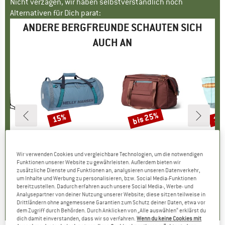
Nicht verzagen, wir haben selbstverständlich noch
Alternativen für Dich parat:
ANDERE BERGFREUNDE SCHAUTEN SICH
AUCH AN
bis 25%
15%
15
Rabatt
Rabatt
Raba
 FACE
MARKE
HELLY HANSEN
MARKE
COTOPAXI
M
C
Dopp Kit
Artikel
HH Duffel Bag 2 70
Artikel
Viaje Travel Duffel
Artikel
Allpa 60 
gruppe
utel
Produktgruppe
Reisetasche
Produktgruppe
Reisetasche
Pr
Rei
Wir verwenden Cookies und vergleichbare Technologien, um die notwendigen
eis
duzierter Preis
36,51 €
114,95 €
Preis
reduzierter Preis
97,71 €
139,95 €
ab
Preis
reduzierter Preis
104,96 €
149,9
Funktionen unserer Website zu gewährleisten. Außerdem bieten wir
zusätzliche Dienste und Funktionen an, analysieren unseren Datenverkehr,
+
3
um Inhalte und Werbung zu personalisieren, bzw. Social Media-Funktionen
bereitzustellen. Dadurch erfahren auch unsere Social Media-, Werbe- und
5,0
(
1
)
5,0
(
1
)
0,0
(
0
)
Analysepartner von deiner Nutzung unserer Website; diese sitzen teilweise in
Drittländern ohne angemessene Garantien zum Schutz deiner Daten, etwa vor
dem Zugriff durch Behörden. Durch Anklicken von „Alle auswählen“ erklärst du
dich damit einverstanden, dass wir so verfahren.
Wenn du keine Cookies mit