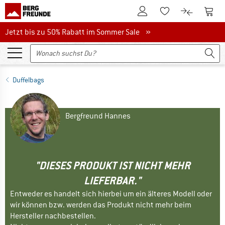
Zum Kundenkonto
Zum 
Zum Merkzettel.
Zum Produk
Jetzt bis zu 50% Rabatt im Sommer Sale
Jetzt bis zu 50% Rabatt im Sommer Sale »
Duffelbags
Bergfreund Hannes
"DIESES PRODUKT IST NICHT MEHR
LIEFERBAR."
Entweder es handelt sich hierbei um ein älteres Modell oder
wir können bzw. werden das Produkt nicht mehr beim
Hersteller nachbestellen.