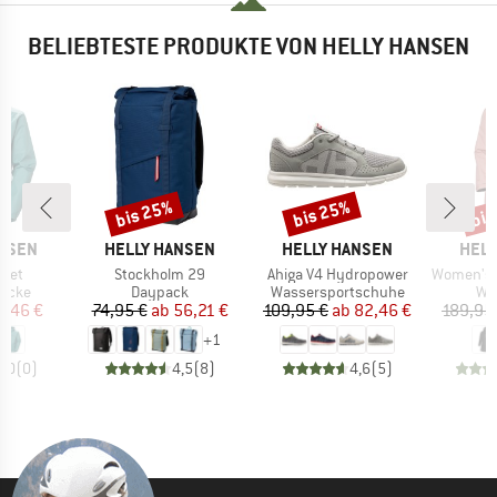
BELIEBTESTE PRODUKTE VON HELLY HANSEN
bis 25%
bis 25%
bis
Rabatt
Rabatt
Raba
MARKE
MARKE
MAR
ANSEN
HELLY HANSEN
HELLY HANSEN
HELL
Artikel
Artikel
Artikel
cket
Stockholm 29
Ahiga V4 Hydropower
Women's Long B
ruppe
Produktgruppe
Produktgruppe
Pr
jacke
Daypack
Wassersportschuhe
Wi
eis
duzierter Preis
Preis
reduzierter Preis
Preis
reduzierter Preis
7,46 €
74,95 €
ab
56,21 €
109,95 €
ab
82,46 €
189,95
+
1
0,0
(
0
)
4,5
(
8
)
4,6
(
5
)