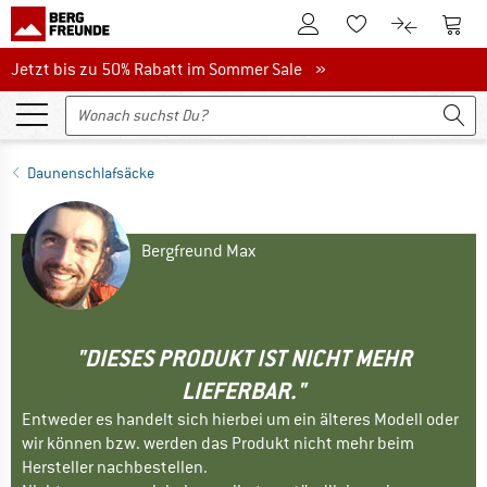
Zum Kundenkonto
Zum 
Zum Merkzettel.
Zum Produk
Jetzt bis zu 50% Rabatt im Sommer Sale
Jetzt bis zu 50% Rabatt im Sommer Sale »
Daunenschlafsäcke
Bergfreund Max
"DIESES PRODUKT IST NICHT MEHR
LIEFERBAR."
Entweder es handelt sich hierbei um ein älteres Modell oder
wir können bzw. werden das Produkt nicht mehr beim
Hersteller nachbestellen.