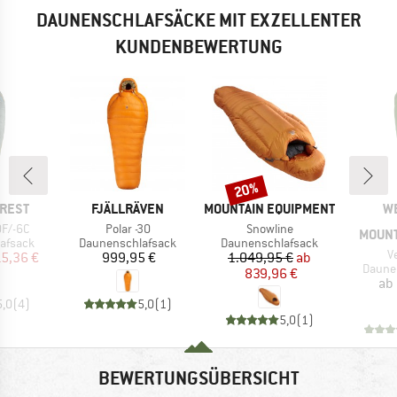
DAUNENSCHLAFSÄCKE MIT EXZELLENTER
KUNDENBEWERTUNG
20%
Rabatt
MARKE
MARKE
M
-REST
FJÄLLRÄVEN
MOUNTAIN EQUIPMENT
W
Artikel
Artikel
0F/-6C
Polar -30
Snowline
MOUNT
ppe
Produktgruppe
Produktgruppe
afsack
Daunenschlafsack
Daunenschlafsack
Ar
V
eis
duzierter Preis
Preis
Preis
reduzierter Preis
15,36 €
999,95 €
1.049,95 €
ab
Produ
Daune
839,96 €
ab
5,0
(
4
)
5,0
(
1
)
5,0
(
1
)
BEWERTUNGSÜBERSICHT