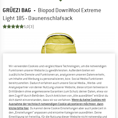
GRÜEZI BAG
-
Biopod DownWool Extreme
Light 185 - Daunenschlafsack
5,0
(3)
Wir verwenden Cookies und vergleichbare Technologien, um die notwendigen
Funktionen unserer Website zu gewährleisten. Außerdem bieten wir
zusätzliche Dienste und Funktionen an, analysieren unseren Datenverkehr,
um Inhalte und Werbung zu personalisieren, bzw. Social Media-Funktionen
bereitzustellen. Dadurch erfahren auch unsere Social Media-, Werbe- und
Analysepartner von deiner Nutzung unserer Website; diese sitzen teilweise in
Drittländern ohne angemessene Garantien zum Schutz deiner Daten, etwa vor
dem Zugriff durch Behörden. Durch Anklicken von „Alle auswählen“ erklärst du
dich damit einverstanden, dass wir so verfahren.
Wenn du keine Cookies mit
Ausnahme der technisch notwendigen Cookie akzeptieren möchtest, dann
klicke bitte hier
. Du kannst deine Cookie Einstellungen aber auch jederzeit in
den „Einstellungen“ anpassen und einzelne Kategorien auswählen. Deine
Einwilligung ist freiwillig, für die Nutzung dieser Website nicht notwendig und