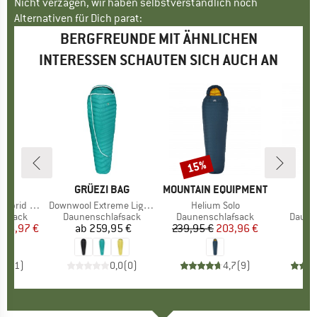
Nicht verzagen, wir haben selbstverständlich noch
Alternativen für Dich parat:
BERGFREUNDE MIT ÄHNLICHEN
INTERESSEN SCHAUTEN SICH AUCH AN
15%
Rabatt
KE
C
MARKE
GRÜEZI BAG
MARKE
MOUNTAIN EQUIPMENT
 Sleeping Bag
Artikel
Downwool Extreme Light 2.0
Artikel
Helium Solo
Ar
Ib
ppe
afsack
Produktgruppe
Daunenschlafsack
Produktgruppe
Daunenschlafsack
Produ
Daune
eis
duzierter Preis
186,97 €
ab
259,95 €
Preis
239,95 €
Preis
reduzierter Preis
203,96 €
1
5,0
(
1
)
0,0
(
0
)
4,7
(
9
)