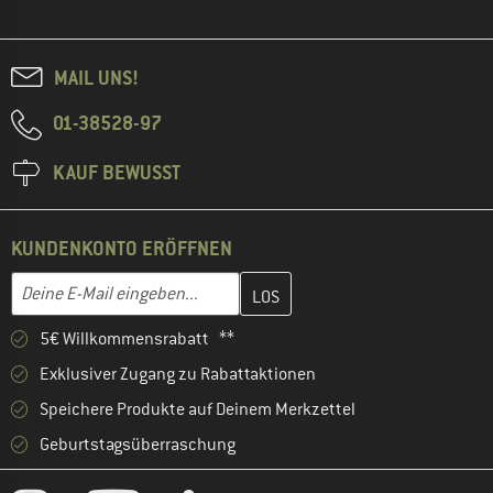
MAIL UNS!
01-38528-97
KAUF BEWUSST
KUNDENKONTO ERÖFFNEN
Gib hier deine E-Mail-Adresse ein und erstelle im nächsten Schri
E-Mail-Adresse
5€ Willkommensrabatt **
Exklusiver Zugang zu Rabattaktionen
Speichere Produkte auf Deinem Merkzettel
Geburtstagsüberraschung