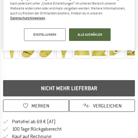
kann jederzeit unter „Cookie Einstellungen“ im unteren Bereich unserer
Webseite widerrufen oder erstmals vergeben werden. Weitere Informationen,
auch zu Risiken der Drittlandstransfers, findest du in unseren
Datenschutzhinweisen
.
EINSTELLUNGEN
ALLE AUSWÄHLEN
Detailansichten
NICHT MEHR LIEFERBAR
MERKEN
VERGLEICHEN
Finde mehr Informationen zu den Versand
Portofrei ab 69 € (AT)
Gehe hier zu den Rückgabe-Richtlinie
100 Tage Rückgaberecht
Finde die Zahlungs-Infos hier! Öffnet sich 
Kauf auf Rechnung