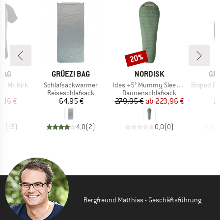
20%
Rabatt
MARKE
MARKE
MA
BAG
GRÜEZI BAG
NORDISK
GR
Artikel
Artikel
Artikel
t Mr. Kirk
Schlafsackwarmer
Ides +5° Mummy Sleeping Bag
Biopod Downwoo
ktgruppe
Produktgruppe
Produktgruppe
t
Reiseschlafsack
Daunenschlafsack
eis
duzierter Preis
Preis
Preis
reduzierter Preis
7,46 €
64,95 €
279,95 €
ab
223,96 €
2
,1
(
15
)
4,0
(
2
)
0,0
(
0
)
Bergfreund Matthias - Geschäftsführung