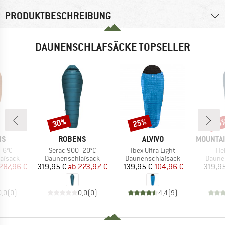
PRODUKTBESCHREIBUNG
DAUNENSCHLAFSÄCKE TOPSELLER
30%
25%
15
Rabatt
Rabatt
Raba
E
MARKE
MARKE
MARKE
NS
ROBENS
ALVIVO
MOUNTAI
Artikel
Artikel
Art
 -6°C
Serac 900 -20°C
Ibex Ultra Light
He
ppe
Produktgruppe
Produktgruppe
Produ
afsack
Daunenschlafsack
Daunenschlafsack
Daune
eis
duzierter Preis
Preis
reduzierter Preis
Preis
reduzierter Preis
287,96 €
319,95 €
ab
223,97 €
139,95 €
104,96 €
319,9
0,0
(
0
)
0,0
(
0
)
4,4
(
9
)