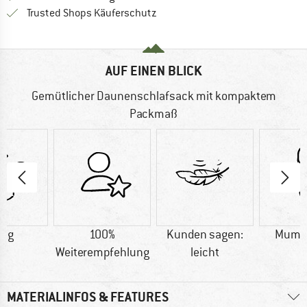
Finde alle Infos hier!
Trusted Shops Käuferschutz
AUF EINEN BLICK
Gemütlicher Daunenschlafsack mit kompaktem
Packmaß
0 g
100%
Kunden sagen:
Mumi
Weiterempfehlung
leicht
MATERIALINFOS & FEATURES