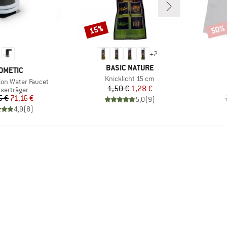
15%
50%
Rabatt
Rabat
+
2
MARKE
BASIC NATURE
ARKE
OMETIC
Artikel
Knicklicht 15 cm
ion Water Faucet
Preis
reduzierter Preis
1,50 €
1,28 €
duktgruppe
serträger
Preis
reduzierter Preis
5 €
71,16 €
5,0
(
9
)
4,9
(
8
)