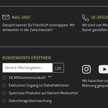
MAIL UNS!
01-3852
Danach kannst Du Frischluft schnappen. Wir
Wir sind von Mo-
antworten in der Zwischenzeit!
Sonst genießen w
KUNDENKONTO ERÖFFNEN
Gib hier deine E-Mail-Adresse ein und erstelle im nächsten Schri
E-Mail-Adresse
5€ Willkommensrabatt **
Wir tauschen un
Exklusiver Zugang zu Rabattaktionen
Meinung gespa
Speichere Produkte auf Deinem Merkzettel
Geburtstagsüberraschung