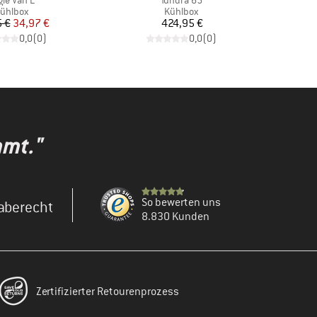
gle Van L
Tundra 65
roduktgruppe
Produktgruppe
ühlbox
Kühlbox
Preis
reduzierter Preis
Preis
 €
34,97 €
424,95 €
0,0
(
0
)
0,0
(
0
)
mmt."
So bewerten uns
aberecht
8.830 Kunden
Zertifizierter Retourenprozess