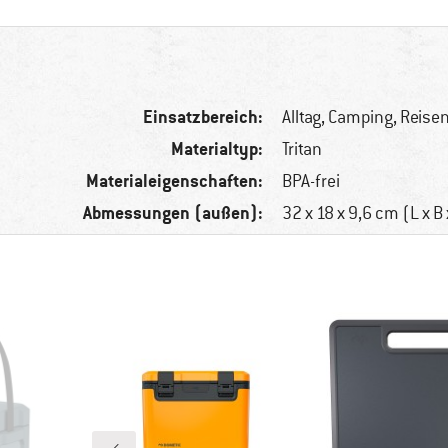
Einsatzbereich:
Alltag, Camping, Reise
Materialtyp:
Tritan
Materialeigenschaften:
BPA-frei
Abmessungen (außen):
32 x 18 x 9,6 cm (L x B