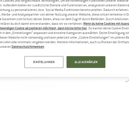
n Cookies und vergleichbare Technologien, um die notwendigen Funktionen unserer Website
n. Außerdem bieten wir zusätzliche Dienste und Funktionen an, analysieren unseren Datenv
Li
Werbung zu personalisieren, bzw. Social Media-Funktionen bereitzustellen. Dadurch erfahren
, Werbe- und Analysepartner von deiner Nutzung unserer Website; diese sitzen teilweise in D
M
Garantien zum Schutz deiner Daten, etwa vor dem Zugriff durch Behörden. Durch Anklicken 
rklärst du dich damit einverstanden, dass wir so verfahren.
Wenn du keine Cookies mit Ausn
twendigen Cookie akzeptieren möchtest, dann klicke bitte hier
. Du kannst deine Cookie Eins
t in den „Einstellungen“ anpassen und einzelne Kategorien auswählen. Deine Einwilligung ist f
dieser Website nicht notwendig und kann jederzeit unter „Cookie Einstellungen“ im unteren B
errufen oder erstmals vergeben werden. Weitere Informationen, auch zu Risiken der Drittlan
n unseren
Datenschutzhinweisen
.
EINSTELLUNGEN
ALLE AUSWÄHLEN