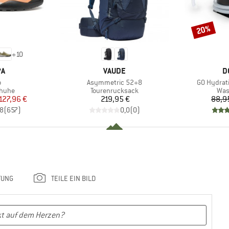
20%
Rabatt
+
10
E
MARKE
M
PA
VAUDE
D
l
Artikel
Artikel
o
Asymmetric 52+8
GO Hydrat
ruppe
Produktgruppe
Pro
chuhe
Tourenrucksack
Was
eis
duzierter Preis
Preis
127,96 €
219,95 €
88,9
,8
(
657
)
0,0
(
0
)
TUNG
TEILE EIN BILD