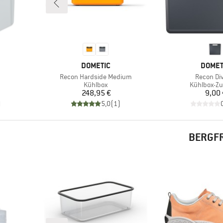
MARKE
MARKE
DOMETIC
DOMET
Artikel
Artikel
Recon Hardside Medium
Recon Div
ppe
Produktgruppe
Produktgr
Kühlbox
Kühlbox-Z
Preis
Pr
248,95 €
9,00 
)
5,0
(
1
)
BERGFR