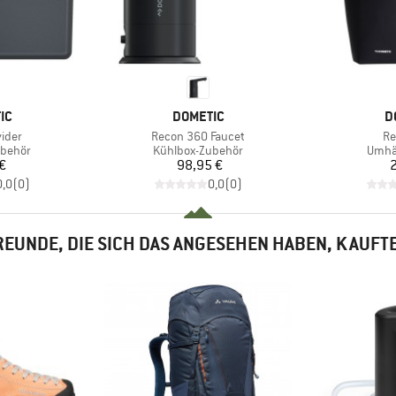
MARKE
M
IC
DOMETIC
D
Artikel
Art
ider
Recon 360 Faucet
Re
uppe
Produktgruppe
Prod
ubehör
Kühlbox-Zubehör
Umhä
eis
Preis
€
98,95 €
2
0,0
(
0
)
0,0
(
0
)
EUNDE, DIE SICH DAS ANGESEHEN HABEN, KAUFT