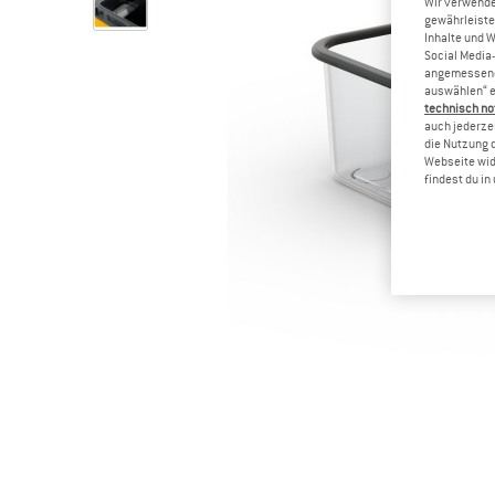
Wir verwende
gewährleiste
Inhalte und 
Social Media-
angemessene 
auswählen“ e
technisch no
auch jederzei
die Nutzung 
Webseite wid
findest du i