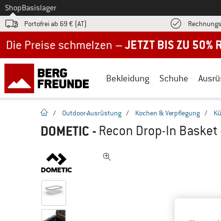
Zum
Shop
Basislager
Portofrei ab 69 € (AT)
Rechnungs
Jetzt bis zu 50% Rabatt im Sommer Sale
Bekleidung
Schuhe
Ausrü
Startseite
/
Outdoor-Ausrüstung
/
Kochen & Verpflegung
/
Kü
DOMETIC
-
Recon Drop-In Basket 