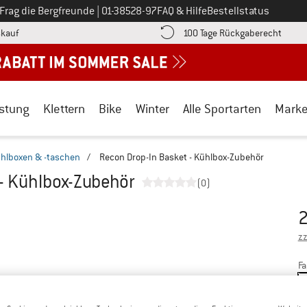
Ruf uns an unter
Frag die Bergfreunde
|
01-38528-97
FAQ & Hilfe
Bestellstatus
Finde die Zahlungs-Infos hier! Öffnet sich in einer Infobox
Gehe h
kauf
100 Tage Rückgaberecht
stung
Klettern
Bike
Winter
Alle Sportarten
Mark
hlboxen & -taschen
/
Recon Drop-In Basket - Kühlbox-Zubehör
- Kühlbox-Zubehör
(0)
2
Pr
zz
Fa