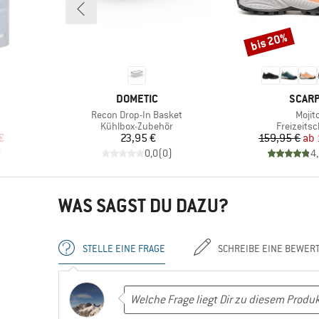
bis 20%
Rabatt
MARKE
MARK
DOMETIC
SCAR
Artikel
Artike
Recon Drop-In Basket
Mojit
pe
Produktgruppe
Produktg
Kühlbox-Zubehör
Freizeits
rter Preis
Preis
Pr
re
€
23,95 €
159,95 €
ab
)
0,0
(
0
)
4
WAS SAGST DU DAZU?
STELLE EINE FRAGE
SCHREIBE EINE BEWER