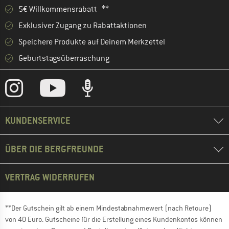
5€ Willkommensrabatt **
Exklusiver Zugang zu Rabattaktionen
Speichere Produkte auf Deinem Merkzettel
Geburtstagsüberraschung
KUNDENSERVICE
ÜBER DIE BERGFREUNDE
VERTRAG WIDERRUFEN
**Der Gutschein gilt ab einem Mindestabnahmewert (nach Retoure)
von 40 Euro. Gutscheine für die Erstellung eines Kundenkontos können