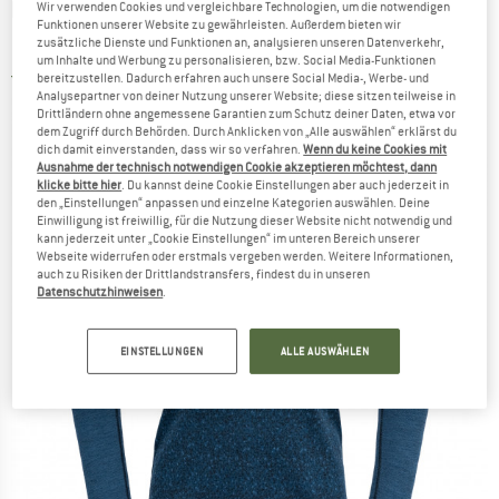
DEVOLD
-
Kvitegga Merino 230 Hoodie -
Wir verwenden Cookies und vergleichbare Technologien, um die notwendigen
Funktionen unserer Website zu gewährleisten. Außerdem bieten wir
Merinoshirt
zusätzliche Dienste und Funktionen an, analysieren unseren Datenverkehr,
um Inhalte und Werbung zu personalisieren, bzw. Social Media-Funktionen
5,0
(1)
bereitzustellen. Dadurch erfahren auch unsere Social Media-, Werbe- und
Analysepartner von deiner Nutzung unserer Website; diese sitzen teilweise in
Drittländern ohne angemessene Garantien zum Schutz deiner Daten, etwa vor
dem Zugriff durch Behörden. Durch Anklicken von „Alle auswählen“ erklärst du
dich damit einverstanden, dass wir so verfahren.
Wenn du keine Cookies mit
Ausnahme der technisch notwendigen Cookie akzeptieren möchtest, dann
klicke bitte hier
. Du kannst deine Cookie Einstellungen aber auch jederzeit in
den „Einstellungen“ anpassen und einzelne Kategorien auswählen. Deine
Einwilligung ist freiwillig, für die Nutzung dieser Website nicht notwendig und
kann jederzeit unter „Cookie Einstellungen“ im unteren Bereich unserer
Webseite widerrufen oder erstmals vergeben werden. Weitere Informationen,
auch zu Risiken der Drittlandstransfers, findest du in unseren
Datenschutzhinweisen
.
EINSTELLUNGEN
ALLE AUSWÄHLEN