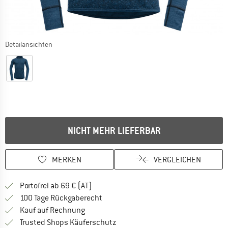
Detailansichten
NICHT MEHR LIEFERBAR
MERKEN
VERGLEICHEN
Finde mehr Informationen zu den Versand
Portofrei ab 69 € (AT)
Gehe hier zu den Rückgabe-Richtlinie
100 Tage Rückgaberecht
Finde die Zahlungs-Infos hier! Öffnet sich 
Kauf auf Rechnung
Finde alle Infos hier!
Trusted Shops Käuferschutz