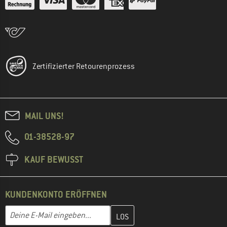
Zertifizierter Retourenprozess
MAIL UNS!
01-38528-97
KAUF BEWUSST
KUNDENKONTO ERÖFFNEN
Gib hier deine E-Mail-Adresse ein und erstelle im nächsten Schri
E-Mail-Adresse