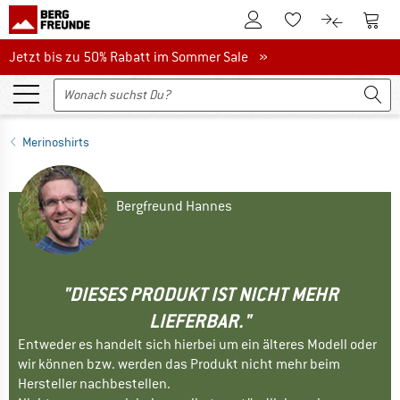
Zum Kundenkonto
Zum 
Zum Merkzettel.
Zum Produk
Jetzt bis zu 50% Rabatt im Sommer Sale
Jetzt bis zu 50% Rabatt im Sommer Sale »
Merinoshirts
Bergfreund Hannes
"DIESES PRODUKT IST NICHT MEHR
LIEFERBAR."
Entweder es handelt sich hierbei um ein älteres Modell oder
wir können bzw. werden das Produkt nicht mehr beim
Hersteller nachbestellen.