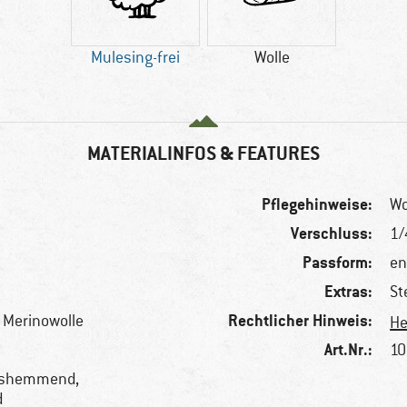
Mulesing-frei
Wolle
MATERIALINFOS & FEATURES
Pflegehinweise:
Wo
Verschluss:
1/
Passform:
en
Extras:
St
Rechtlicher Hinweis:
e Merinowolle
He
Art.Nr.:
10
hshemmend,
d