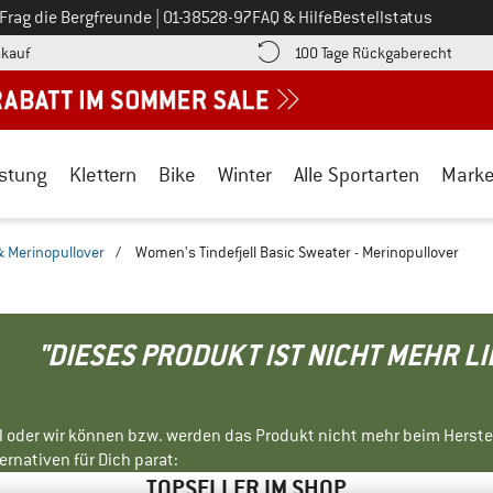
Ruf uns an unter
Frag die Bergfreunde
|
01-38528-97
FAQ & Hilfe
Bestellstatus
Finde die Zahlungs-Infos hier! Öffnet sich in einer Infobox
Gehe h
kauf
100 Tage Rückgaberecht
stung
Klettern
Bike
Winter
Alle Sportarten
Mark
& Merinopullover
/
Women's Tindefjell Basic Sweater - Merinopullover
"DIESES PRODUKT IST NICHT MEHR L
ll oder wir können bzw. werden das Produkt nicht mehr beim Herste
rnativen für Dich parat:
TOPSELLER IM SHOP