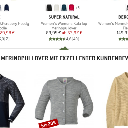
+
3
KE
MARKE
MAR
C
SUPER.NATURAL
BER
Artikel
Artikel
X.Persberg Hoody
Women's Womens Kula Top
Women's MerinoFleece
ruppe
Produktgruppe
Pr
odie
Merinopullover
Fl
eis
duzierter Preis
Preis
reduzierter Preis
79,98 €
89,95 €
ab
53,97 €
149,9
5,0
(
7
)
4,6
(
49
)
 MERINOPULLOVER MIT EXZELLENTER KUNDENB
bis 20%
Rabatt