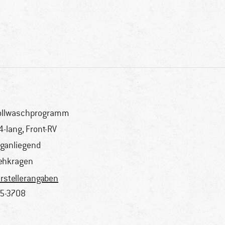
llwaschprogramm
4-lang, Front-RV
ganliegend
ehkragen
rstellerangaben
5-3708