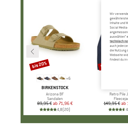
Wir verwende
gewährleiste
Inhalte und 
Social Media-
angemessene 
auswählen“ e
technisch no
auch jederzei
die Nutzung 
Webseite wid
findest du i
bis 20%
bis 32%
Rabatt
Rabatt
+
6
MARKE
BIRKENSTOCK
MARKE
PATAGO
Artikel
Arizona BF
Artikel
Retro Pile 
Produktgruppe
Sandalen
Produkt
Fleeceja
89,95 €
ab
Preis
reduzierter Preis
71,96 €
149,95 €
ab
Pr
re
4,8
(
20
)
4