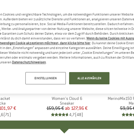
n Cookies und vergleichbare Technologien, um die notwendigen Funktionen unserer Website
n. Außerdem bieten wir zusätzliche Dienste und Funktionen an, analysieren unseren Datenv
Werbung zu personalisieren, bzw. Social Media-Funktionen bereitzustellen. Dadurch erfahren
, Werbe- und Analysepartner von deiner Nutzung unserer Website; diese sitzen teilweise in D
Garantien zum Schutz deiner Daten, etwa vor dem Zugriff durch Behörden. Durch Anklicken 
rklärst du dich damit einverstanden, dass wir so verfahren.
Wenn du keine Cookies mit Ausn
twendigen Cookie akzeptieren möchtest, dann klicke bitte hier
. Du kannst deine Cookie Eins
t in den „Einstellungen“ anpassen und einzelne Kategorien auswählen. Deine Einwilligung ist f
dieser Website nicht notwendig und kann jederzeit unter „Cookie Einstellungen“ im unteren B
errufen oder erstmals vergeben werden. Weitere Informationen, auch zu Risiken der Drittlan
n unseren
Datenschutzhinweisen
.
bis 20%
bis 55%
Rabatt
Rabatt
EINSTELLUNGEN
ALLE AUSWÄHLEN
+
1
+
9
NIA
MARKE
ON
MA
HEB
Jacket
Artikel
Women's Cloud 6
Artikel
MerinoMix150 P
gruppe
cke
Produktgruppe
Sneaker
Pr
Me
eis
duzierter Preis
101,97 €
159,95 €
ab
Preis
reduzierter Preis
127,96 €
59,95 
,6
(
71
)
4,7
(
48
)