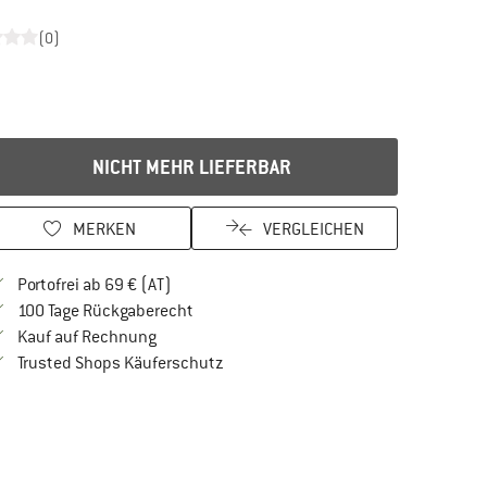
(0)
NICHT MEHR LIEFERBAR
MERKEN
VERGLEICHEN
Finde mehr Informationen zu den Versandkos
Portofrei ab 69 € (AT)
Gehe hier zu den Rückgabe-Richtlinien Öf
100 Tage Rückgaberecht
Finde die Zahlungs-Infos hier! Öffnet sich in 
Kauf auf Rechnung
Finde alle Infos hier!
Trusted Shops Käuferschutz