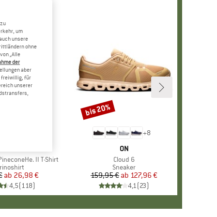
 zu
erkehr, um
 auch unsere
rittländern ohne
von „Alle
ahme der
tellungen aber
reiwillig, für
ereich unserer
dstransfers,
bis 20%
Rabatt
+
4
+
8
RKE
ER PEAK
MARKE
ON
ineconeHe. II T-Shirt
Artikel
Cloud 6
oduktgruppe
rinoshirt
Produktgruppe
Sneaker
€
ab
Preis
reduzierter Preis
26,98 €
159,95 €
ab
Preis
reduzierter Preis
127,96 €
4,5
(
118
)
4,1
(
23
)