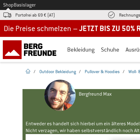
Zum
Shop
Basislager
Portofrei ab 69 € (AT)
Rechnungs
Jetzt bis zu 50% Rabatt im Sommer Sale
Bekleidung
Schuhe
Ausrü
Startseite
/
Outdoor Bekleidung
/
Pullover & Hoodies
/
Woll- 
Bergfreund Max
Entweder es handelt sich hierbei um ein älteres Mode
Nicht verzagen, wir haben selbstverständlich noch Alte