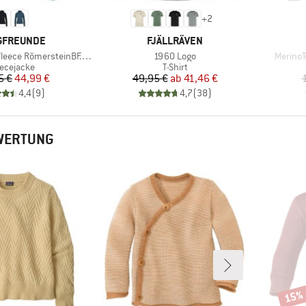
+
2
KE
MARKE
GFREUNDE
FJÄLLRÄVEN
Artikel
Artikel
 RömersteinBF. Zip Hoody
1960 Logo
MerinoT
oduktgruppe
Produktgruppe
eecejacke
T-Shirt
Preis
reduzierter Preis
Preis
reduzierter Preis
5 €
44,99 €
49,95 €
ab
41,46 €
4,4
(
9
)
4,7
(
38
)
EWERTUNG
15%
Rabat