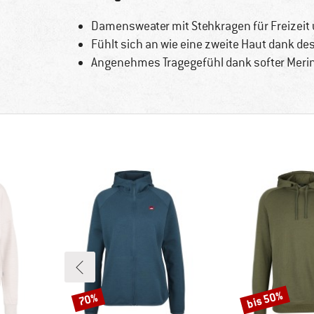
Damensweater mit Stehkragen für Freizeit u
Fühlt sich an wie eine zweite Haut dank de
Angenehmes Tragegefühl dank softer Meri
bis 50%
70%
Rabatt
Rabatt