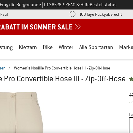
Ruf uns an unter
Frag die Bergfreunde
|
01-38528-97
FAQ & Hilfe
Bestellstatus
Finde die Zahlungs-Infos hier! Öffnet sich in einer Infobox
Gehe h
kauf
100 Tage Rückgaberecht
stung
Klettern
Bike
Winter
Alle Sportarten
Mark
osen
/
Women's Nosilife Pro Convertible Hose III - Zip-Off-Hose
 Pro Convertible Hose III - Zip-Off-Hose
Ur
Pr
1
Fa