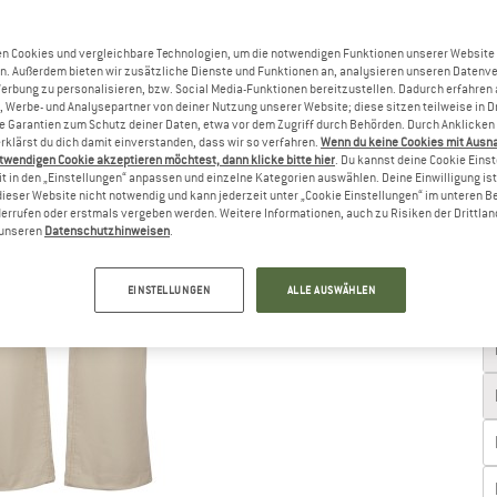
Gr
n Cookies und vergleichbare Technologien, um die notwendigen Funktionen unserer Website
n. Außerdem bieten wir zusätzliche Dienste und Funktionen an, analysieren unseren Datenv
Werbung zu personalisieren, bzw. Social Media-Funktionen bereitzustellen. Dadurch erfahren
, Werbe- und Analysepartner von deiner Nutzung unserer Website; diese sitzen teilweise in D
Garantien zum Schutz deiner Daten, etwa vor dem Zugriff durch Behörden. Durch Anklicken 
rklärst du dich damit einverstanden, dass wir so verfahren.
Wenn du keine Cookies mit Ausn
twendigen Cookie akzeptieren möchtest, dann klicke bitte hier
. Du kannst deine Cookie Eins
t in den „Einstellungen“ anpassen und einzelne Kategorien auswählen. Deine Einwilligung ist f
dieser Website nicht notwendig und kann jederzeit unter „Cookie Einstellungen“ im unteren B
errufen oder erstmals vergeben werden. Weitere Informationen, auch zu Risiken der Drittlan
n unseren
Datenschutzhinweisen
.
EINSTELLUNGEN
ALLE AUSWÄHLEN