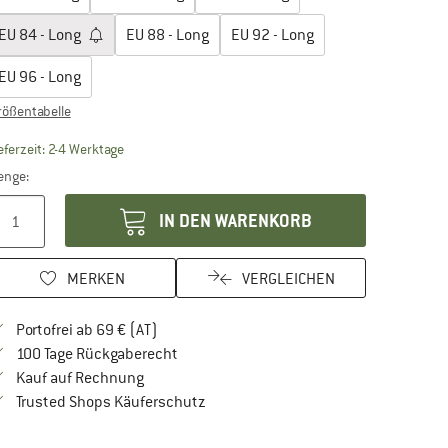
EU
84 - Long
EU
88 - Long
EU
92 - Long
EU
96 - Long
rößentabelle
Der Link öffnet sich in einer Infobox und beinhaltet Lie
eferzeit: 2-4 Werktage
enge:
IN DEN WARENKORB
MERKEN
VERGLEICHEN
Finde mehr Informationen zu den Versandkos
Portofrei ab 69 € (AT)
Gehe hier zu den Rückgabe-Richtlinien Öf
100 Tage Rückgaberecht
Finde die Zahlungs-Infos hier! Öffnet sich in 
Kauf auf Rechnung
Finde alle Infos hier!
Trusted Shops Käuferschutz