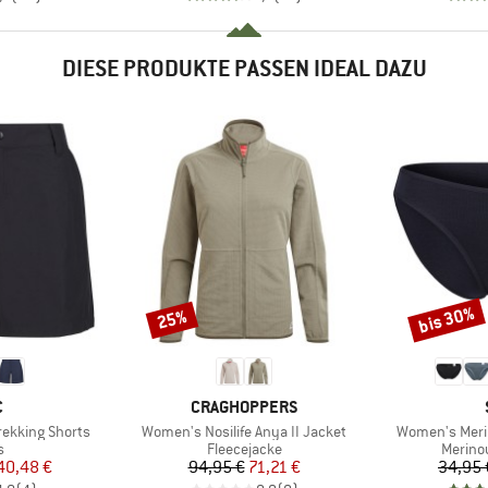
DIESE PRODUKTE PASSEN IDEAL DAZU
bis 30%
25%
Rabatt
Rabatt
KE
MARKE
C
CRAGHOPPERS
Artikel
Artikel
ekking Shorts
Women's Nosilife Anya II Jacket
Women's Merin
ktgruppe
Produktgruppe
Produk
s
Fleecejacke
Merino
eis
duzierter Preis
Preis
reduzierter Preis
40,48 €
94,95 €
71,21 €
34,95 