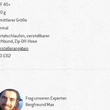
F 40+
0 g
 mittlerer Größe
rmal
rtelschlaufen, verstellbarer
ftbund, Zip-Off-Hose
rstellerangaben
0-1312
Frag unseren Experten
Bergfreund Max