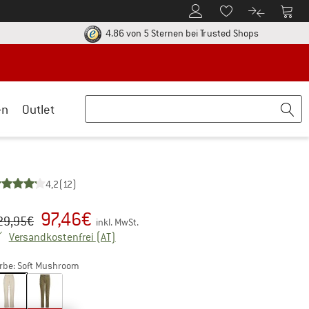
Zum Kundenkonto
Zum 
Zum Merkzettel.
Zum Produk
ier zu den Rückgabe-Richtlinien Öffnet sich in einer Infobox
Finde alle In
4.86 von 5 Sternen
bei Trusted Shops
en
Outlet
4,2
(12)
97,46
€
sprünglicher Preis :
eis:
29,95
€
inkl. MwSt.
Österreich. Informationen zu den Versandk
Versandkostenfrei
(AT)
rbe:
Soft Mushroom