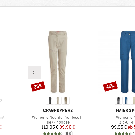
25%
45%
Rabatt
Rabatt
2
MARKE
MARKE
CRAGHOPPERS
MAIER SP
Artikel
Artikel
ant
Women's Nosilife Pro Hose III
Women's N
e
Produktgruppe
Produkt
Trekkinghose
Zip-Off-
rter Preis
Preis
reduzierter Preis
Pr
re
€
119,95 €
89,96 €
99,95 €
ab
)
5,0
(
9
)
4