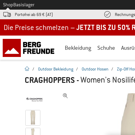
Zum
Shop
Basislager
Portofrei ab 69 € (AT)
Rechnungs
Jetzt bis zu 50% Rabatt im Sommer Sale
Bekleidung
Schuhe
Ausrü
Startseite
/
Outdoor Bekleidung
/
Outdoor Hosen
/
Zip-Off H
CRAGHOPPERS
-
Women's Nosilife