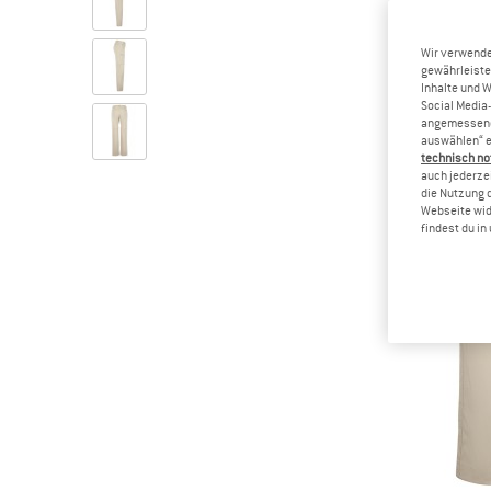
Wir verwende
gewährleiste
Inhalte und 
Social Media-
angemessene 
auswählen“ e
technisch no
auch jederzei
die Nutzung 
Webseite wid
findest du i