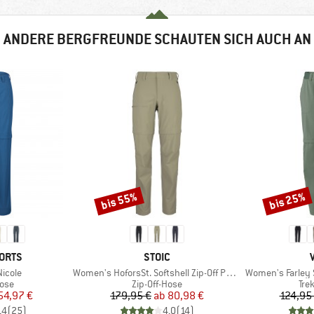
ANDERE BERGFREUNDE SCHAUTEN SICH AUCH AN
bis 55%
bis 25%
Rabatt
Rabatt
MARKE
ORTS
STOIC
Artikel
Artikel
icole
Women's HoforsSt. Softshell Zip-Off Pants Light
Women's Farley S
gruppe
Produktgruppe
Pro
Hose
Zip-Off-Hose
Tre
eis
duzierter Preis
Preis
reduzierter Preis
54,97 €
179,95 €
ab
80,98 €
124,95
,4
(
25
)
4,0
(
14
)