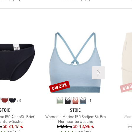
bis 20%
bis 
Rabatt
Rabat
+
3
+
1
MARKE
MARKE
STOIC
STOIC
Artikel
Artik
o150 AlsenSt. Brief
Women's Merino150 SadjemSt. Bra
Wome
tgruppe
Produktgruppe
unterwäsche
Merinounterwäsche
Preis
reduzierter Preis
Preis
reduzierter Preis
€
ab
24,47 €
54,95 €
ab
43,96 €
7