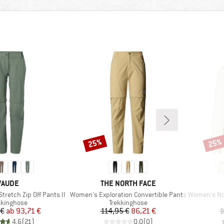
25%
25%
Rabatt
Rabat
MARKE
MARKE
VAUDE
THE NORTH FACE
Artikel
Artikel
tretch Zip Off Pants II
Women's Exploration Convertible Pants
Women's Nosili
duktgruppe
Produktgruppe
kkinghose
Trekkinghose
Preis
reduzierter Preis
Preis
reduzierter Preis
 €
ab
93,71 €
114,95 €
86,21 €
1
4,6
(
21
)
0,0
(
0
)