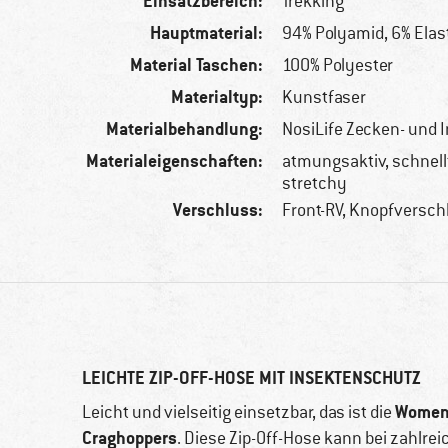
Einsatzbereich:
Trekking
Hauptmaterial:
94% Polyamid, 6% Ela
Material Taschen:
100% Polyester
Materialtyp:
Kunstfaser
Materialbehandlung:
NosiLife Zecken- und
Materialeigenschaften:
atmungsaktiv, schnel
stretchy
Verschluss:
Front-RV, Knopfversch
LEICHTE ZIP-OFF-HOSE MIT INSEKTENSCHUTZ
Women'
Leicht und vielseitig einsetzbar, das ist die
Craghoppers
. Diese Zip-Off-Hose kann bei zahlr