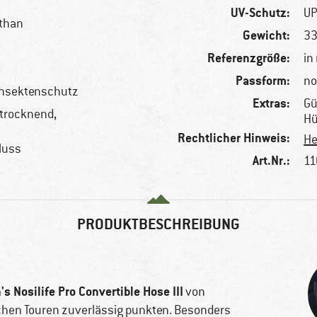
UV-Schutz:
UP
sthan
Gewicht:
33
Referenzgröße:
in
Passform:
no
 Insektenschutz
Extras:
Gü
ltrocknend,
Hü
Rechtlicher Hinweis:
He
luss
Art.Nr.:
11
PRODUKTBESCHREIBUNG
s Nosilife Pro Convertible Hose III
von
eichen Touren zuverlässig punkten. Besonders