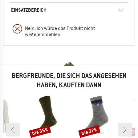
EINSATZBEREICH
Nein, ich würde das Produkt nicht
weiterempfehlen
BERGFREUNDE, DIE SICH DAS ANGESEHEN
HABEN, KAUFTEN DANN
bis 35%
bis 37%
50
Rabatt
Rabatt
Raba