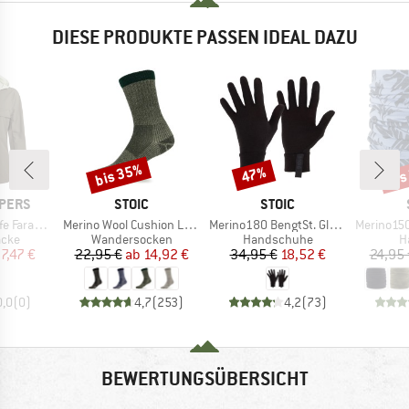
DIESE PRODUKTE PASSEN IDEAL DAZU
bis 35%
bis
47%
Rabatt
Rabatt
Raba
MARKE
MARKE
PERS
STOIC
STOIC
Artikel
Artikel
Artikel
ah Jacket
Merino Wool Cushion Light Socks
Merino180 BengtSt. Glove
Merino150 Sad
gruppe
Produktgruppe
Produktgruppe
P
acke
Wandersocken
Handschuhe
H
eis
duzierter Preis
Preis
reduzierter Preis
Preis
reduzierter Preis
7,47 €
22,95 €
ab
14,92 €
34,95 €
18,52 €
24,95 
0,0
(
0
)
4,7
(
253
)
4,2
(
73
)
BEWERTUNGSÜBERSICHT