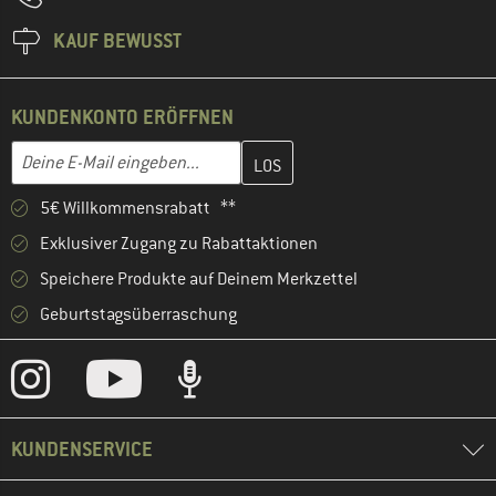
KAUF BEWUSST
KUNDENKONTO ERÖFFNEN
Gib hier deine E-Mail-Adresse ein und erstelle im nächsten Schri
Deine E-Mail eingeben...
5€ Willkommensrabatt **
Exklusiver Zugang zu Rabattaktionen
Speichere Produkte auf Deinem Merkzettel
Geburtstagsüberraschung
KUNDENSERVICE