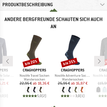
PRODUKTBESCHREIBUNG
ANDERE BERGFREUNDE SCHAUTEN SICH AUCH
AN
bis 20%
bis 35%
25
Rabatt
Rabatt
Raba
MARKE
MARKE
MAR
PERS
CRAGHOPPERS
CRAGHOPPERS
CRA
Artikel
Artikel
Artikel
+ Half Zip Top
Nosilife Travel Socken
Nosilife Adventure Socken
Nosilife Advent
gruppe
Produktgruppe
Produktgruppe
eve
Wandersocken
Wandersocken
eis
duzierter Preis
Preis
reduzierter Preis
Preis
reduzierter Preis
,21 €
22,95 €
ab
18,36 €
25,95 €
ab
16,87 €
119,9
0,0
(
0
)
5,0
(
2
)
3,0
(
1
)