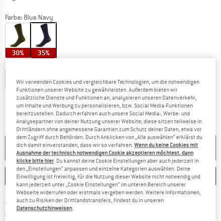
Farbe:
Blue Navy
30%
35%
Größe wählen:
EU
36-38
EU
39-42
EU
43-47
Wir verwenden Cookies und vergleichbare Technologien, um die notwendigen
Funktionen unserer Website zu gewährleisten. Außerdem bieten wir
Größentabelle
zusätzliche Dienste und Funktionen an, analysieren unseren Datenverkehr,
um Inhalte und Werbung zu personalisieren, bzw. Social Media-Funktionen
bereitzustellen. Dadurch erfahren auch unsere Social Media-, Werbe- und
Der Link öffnet sich in einer Infobox und beinhaltet
Lieferzeit: 2-4 Werktage
Analysepartner von deiner Nutzung unserer Website; diese sitzen teilweise in
Menge:
Drittländern ohne angemessene Garantien zum Schutz deiner Daten, etwa vor
dem Zugriff durch Behörden. Durch Anklicken von „Alle auswählen“ erklärst du
dich damit einverstanden, dass wir so verfahren.
Wenn du keine Cookies mit
IN DEN WARENKORB
Ausnahme der technisch notwendigen Cookie akzeptieren möchtest, dann
klicke bitte hier
. Du kannst deine Cookie Einstellungen aber auch jederzeit in
den „Einstellungen“ anpassen und einzelne Kategorien auswählen. Deine
MERKEN
VERGLEICHEN
Einwilligung ist freiwillig, für die Nutzung dieser Website nicht notwendig und
kann jederzeit unter „Cookie Einstellungen“ im unteren Bereich unserer
Webseite widerrufen oder erstmals vergeben werden. Weitere Informationen,
Finde mehr Informationen zu den Versand
auch zu Risiken der Drittlandstransfers, findest du in unseren
Portofrei ab 69 € (AT)
Datenschutzhinweisen
.
Gehe hier zu den Rückgabe-Richtlinie
100 Tage Rückgaberecht