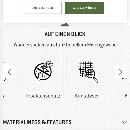
Finde die Zahlungs-Infos hier! Öffnet sich 
Kauf auf Rechnung
EINSTELLUNGEN
ALLE AUSWÄHLEN
Finde alle Infos hier!
Trusted Shops Käuferschutz
AUF EINEN BLICK
Wandersocken aus funktionellem Mischgewebe
 g
Insektenschutz
Kunstfaser
Wo
MATERIALINFOS & FEATURES