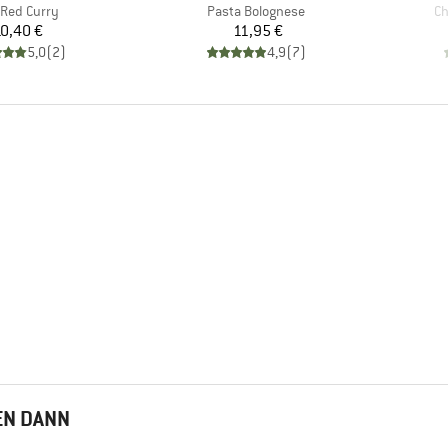
el
Artikel
Ar
 Red Curry
Pasta Bolognese
Ch
Preis
Preis
0,40 €
11,95 €
5,0
(
2
)
4,9
(
7
)
EN DANN