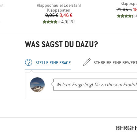
Artikel
Klappsp
Artikel
st
Klappschaufel Edelstahl
Pr
re
21,95 €
18
e
Produktgruppe
Klappspaten
Preis
reduzierter Preis
9,95 €
8,46 €
)
4,0
(
13
)
WAS SAGST DU DAZU?
STELLE EINE FRAGE
SCHREIBE EINE BEWER
BERGFR