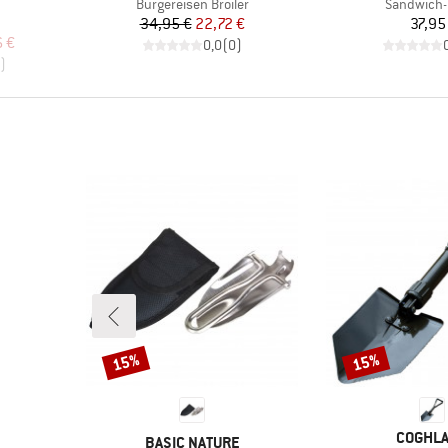
Artikel
Artikel
Burgereisen Broiler
Sandwich-
Preis
reduzierter Preis
Pr
34,95 €
22,72 €
37,95
ruppe
rter Preis
6 €
0,0
(
0
)
)
15%
15%
Rabatt
Rabatt
MARKE
COGHL
MARKE
BASIC NATURE