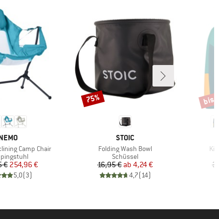
bis 
75%
Rabatt
Rabat
MARKE
MARKE
NEMO
STOIC
Artikel
Art
clining Camp Chair
Folding Wash Bowl
Kid
duktgruppe
Produktgruppe
pingstuhl
Schüssel
Preis
reduzierter Preis
Preis
reduzierter Preis
5 €
254,96 €
16,95 €
ab
4,24 €
3
5,0
(
3
)
4,7
(
14
)