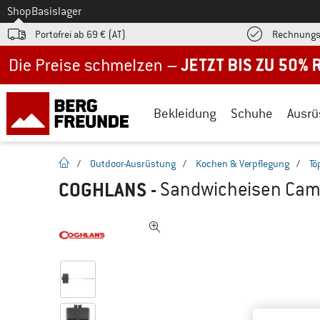
Zum
Shop
Basislager
Portofrei ab 69 € (AT)
Rechnungs
Jetzt bis zu 50% Rabatt im Sommer Sale
Bekleidung
Schuhe
Ausrü
Startseite
/
Outdoor-Ausrüstung
/
Kochen & Verpflegung
/
Tö
COGHLANS
-
Sandwicheisen Cam