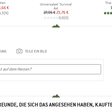
Artik
aten
Thai
Artikel
Universalaxt 'Survival'
eis
duzierter Preis
,66 €
1
Produktgruppe
Axt
Preis
reduzierter Preis
27,95 €
23,76 €
4,3
(
9
)
0,0
(
0
)
TUNG
TEILE EIN BILD
EUNDE, DIE SICH DAS ANGESEHEN HABEN, KAUFT