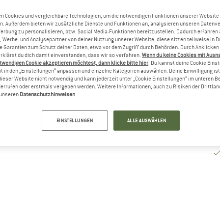
n Cookies und vergleichbare Technologien, um die notwendigen Funktionen unserer Website
Li
n. Außerdem bieten wir zusätzliche Dienste und Funktionen an, analysieren unseren Datenv
Nu
Werbung zu personalisieren, bzw. Social Media-Funktionen bereitzustellen. Dadurch erfahren
, Werbe- und Analysepartner von deiner Nutzung unserer Website; diese sitzen teilweise in D
M
Garantien zum Schutz deiner Daten, etwa vor dem Zugriff durch Behörden. Durch Anklicken 
rklärst du dich damit einverstanden, dass wir so verfahren.
Wenn du keine Cookies mit Ausn
twendigen Cookie akzeptieren möchtest, dann klicke bitte hier
. Du kannst deine Cookie Eins
t in den „Einstellungen“ anpassen und einzelne Kategorien auswählen. Deine Einwilligung ist f
dieser Website nicht notwendig und kann jederzeit unter „Cookie Einstellungen“ im unteren B
errufen oder erstmals vergeben werden. Weitere Informationen, auch zu Risiken der Drittlan
n unseren
Datenschutzhinweisen
.
EINSTELLUNGEN
ALLE AUSWÄHLEN