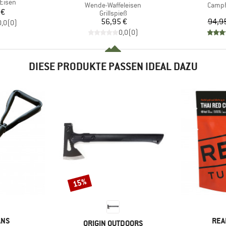
Eisen
Artikel
Artikel
Wende-Waffeleisen
CampF
eis
 €
Produktgruppe
Grillspieß
Preis
56,95 €
94,9
0,0
(
0
)
0,0
(
0
)
DIESE PRODUKTE PASSEN IDEAL DAZU
15%
Rabatt
MAR
ANS
REA
MARKE
ORIGIN OUTDOORS