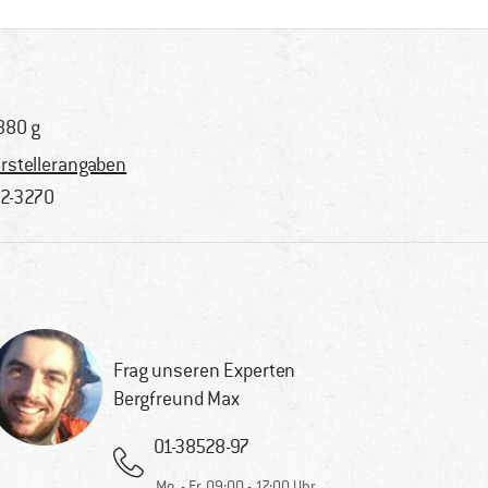
880 g
rstellerangaben
2-3270
Frag unseren Experten
Bergfreund Max
01-38528-97
Mo. - Fr. 09:00 - 17:00 Uhr