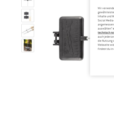
Wir verwende
gewährleiste
Inhalte und 
Social Media-
angemessene 
auswählen“ e
technisch no
auch jederzei
die Nutzung 
Webseite wid
findest du i