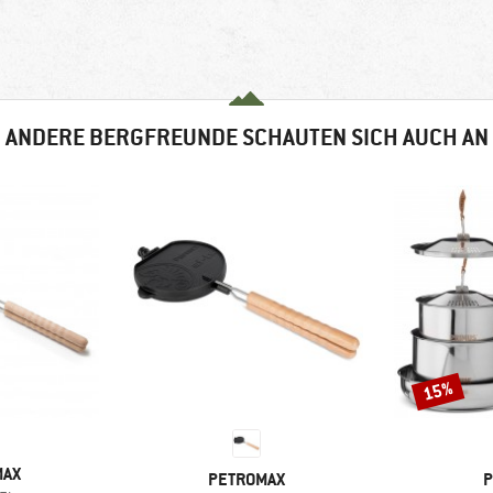
ANDERE BERGFREUNDE SCHAUTEN SICH AUCH AN
15%
Rabatt
MAX
MARKE
M
PETROMAX
P