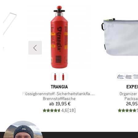
MARKE
MARK
TRANGIA
EXPE
Artikel
Artikel
Flüssigbrennstoff -Sicherheitstankflasche
Organizer 
rter Preis
€
Produktgruppe
Produk
Brennstoffflasche
Packsa
Preis
Pr
ab
19,95 €
24,95
)
4,6
(
18
)