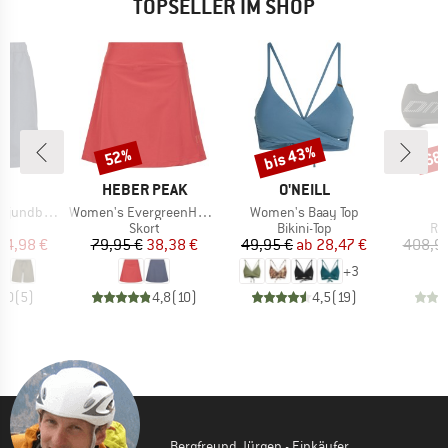
TOPSELLER IM SHOP
bis 43%
52%
68
Rabatt
Rabatt
Raba
KE
MARKE
MARKE
C
HEBER PEAK
O'NEILL
Artikel
Artikel
by Shorts
Women's EvergreenHe. Skort
Women's Baay Top
ktgruppe
Produktgruppe
Produktgruppe
Pr
s
Skort
Bikini-Top
Ra
eis
duzierter Preis
Preis
reduzierter Preis
Preis
reduzierter Preis
34,98 €
79,95 €
38,38 €
49,95 €
ab
28,47 €
408,9
+
3
5,0
(
5
)
4,8
(
10
)
4,5
(
19
)
Bergfreund Jürgen - Einkäufer