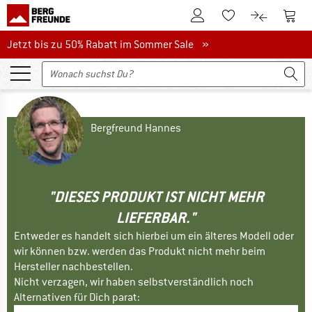
Zum Kundenkonto
Zum 
Zum Merkzettel.
Zum Produk
Jetzt bis zu 50% Rabatt im Sommer Sale
Jetzt bis zu 50% Rabatt im Sommer Sale »
Bergfreund Hannes
"DIESES PRODUKT IST NICHT MEHR
LIEFERBAR."
Entweder es handelt sich hierbei um ein älteres Modell oder
wir können bzw. werden das Produkt nicht mehr beim
Hersteller nachbestellen.
Nicht verzagen, wir haben selbstverständlich noch
Alternativen für Dich parat: