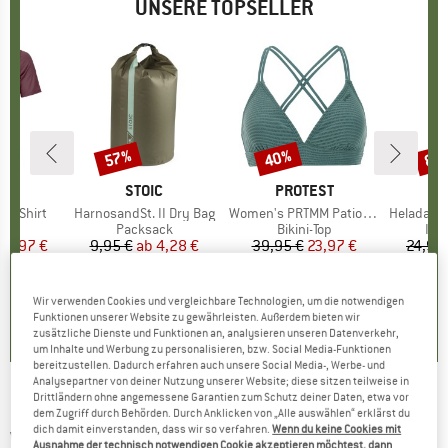
UNSERE TOPSELLER
57%
40%
80
Rabatt
Rabatt
Raba
E
OX
MARKE
STOIC
MARKE
PROTEST
k T-Shirt
Artikel
HarnosandSt. II Dry Bag
Artikel
Women's PRTMM Patio Triangle
Artikel
HeladagenSt. Insulated
gruppe
irt
Produktgruppe
Packsack
Produktgruppe
Bikini-Top
Pro
Isol
eis
duzierter Preis
62,97 €
9,95 €
ab
Preis
reduzierter Preis
4,28 €
39,95 €
Preis
reduzierter Preis
23,97 €
24,95
4,3
(
3
)
5,0
(
2
)
4,9
(
23
)
Wir verwenden Cookies und vergleichbare Technologien, um die notwendigen
Funktionen unserer Website zu gewährleisten. Außerdem bieten wir
zusätzliche Dienste und Funktionen an, analysieren unseren Datenverkehr,
um Inhalte und Werbung zu personalisieren, bzw. Social Media-Funktionen
bereitzustellen. Dadurch erfahren auch unsere Social Media-, Werbe- und
Analysepartner von deiner Nutzung unserer Website; diese sitzen teilweise in
Drittländern ohne angemessene Garantien zum Schutz deiner Daten, etwa vor
Bruckmann - Die Königstouren der Ostalpen -
dem Zugriff durch Behörden. Durch Anklicken von „Alle auswählen“ erklärst du
dich damit einverstanden, dass wir so verfahren.
Wenn du keine Cookies mit
Wanderführer
Ausnahme der technisch notwendigen Cookie akzeptieren möchtest, dann