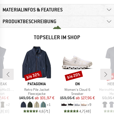
MATERIALINFOS & FEATURES
PRODUKTBESCHREIBUNG
TOPSELLER IM SHOP
bis 32%
bis 20%
bis
Rabatt
Rabatt
Raba
MARKE
MARKE
MA
PEAK
PATAGONIA
ON
HEB
Artikel
Artikel
Artikel
He. Loose Tank
Retro Pile Jacket
Women's Cloud 6
MerinoMix150 Pi
gruppe
Produktgruppe
Produktgruppe
Pr
irt
Fleecejacke
Sneaker
Me
eis
duzierter Preis
Preis
reduzierter Preis
Preis
reduzierter Preis
7,46 €
149,95 €
ab
101,97 €
159,95 €
ab
127,96 €
59,95 
+
2
+
1
+
9
,8
(
10
)
4,6
(
71
)
4,7
(
48
)