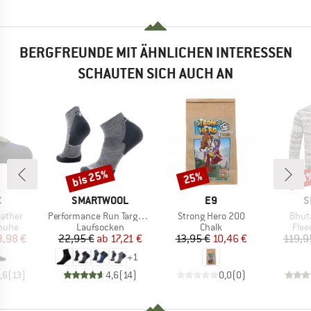
BERGFREUNDE MIT ÄHNLICHEN INTERESSEN
SCHAUTEN SICH AUCH AN
bis 25%
25%
63
Rabatt
Rabatt
Raba
KE
MARKE
MARKE
M
C
SMARTWOOL
E9
S
Artikel
Artikel
Artike
eather
Performance Run Targeted Cushion Ankle
Strong Hero 200
Bhut
ruppe
Produktgruppe
Produktgruppe
Prod
chuhe
Laufsocken
Chalk
Flee
eis
duzierter Preis
Preis
reduzierter Preis
Preis
reduzierter Preis
3,98 €
22,95 €
ab
17,21 €
13,95 €
10,46 €
119,9
+
1
,6
(
13
)
4,6
(
14
)
0,0
(
0
)