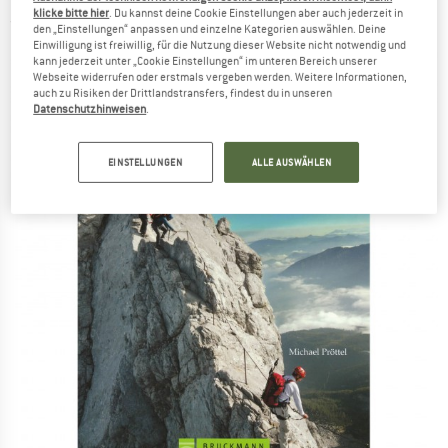
klicke bitte hier
. Du kannst deine Cookie Einstellungen aber auch jederzeit in
(0)
den „Einstellungen“ anpassen und einzelne Kategorien auswählen. Deine
Einwilligung ist freiwillig, für die Nutzung dieser Website nicht notwendig und
kann jederzeit unter „Cookie Einstellungen“ im unteren Bereich unserer
Webseite widerrufen oder erstmals vergeben werden. Weitere Informationen,
auch zu Risiken der Drittlandstransfers, findest du in unseren
Datenschutzhinweisen
.
EINSTELLUNGEN
ALLE AUSWÄHLEN