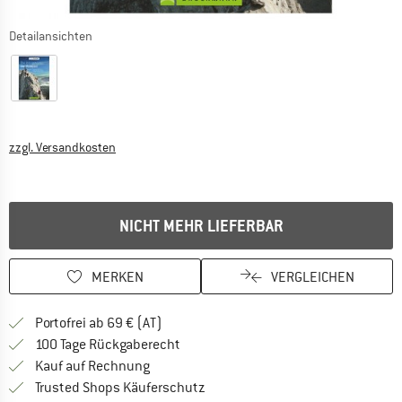
Detailansichten
Informationen zu den Versandkosten. Öffnet sich in ei
zzgl. Versandkosten
NICHT MEHR LIEFERBAR
MERKEN
VERGLEICHEN
Finde mehr Informationen zu den Versand
Portofrei ab 69 € (AT)
Gehe hier zu den Rückgabe-Richtlinie
100 Tage Rückgaberecht
Finde die Zahlungs-Infos hier! Öffnet sich 
Kauf auf Rechnung
Finde alle Infos hier!
Trusted Shops Käuferschutz