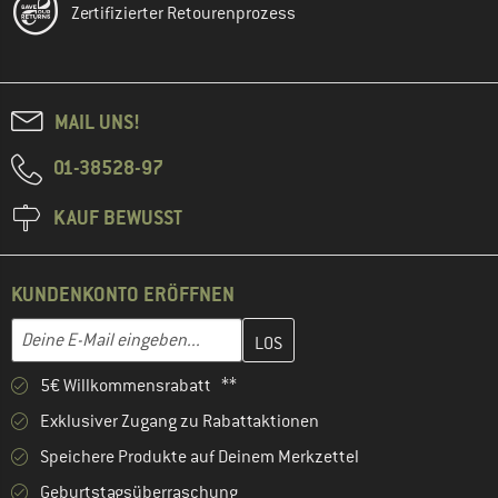
Zertifizierter Retourenprozess
MAIL UNS!
01-38528-97
KAUF BEWUSST
KUNDENKONTO ERÖFFNEN
Gib hier deine E-Mail-Adresse ein und erstelle im nächsten Schri
E-Mail-Adresse
5€ Willkommensrabatt **
Exklusiver Zugang zu Rabattaktionen
Speichere Produkte auf Deinem Merkzettel
Geburtstagsüberraschung