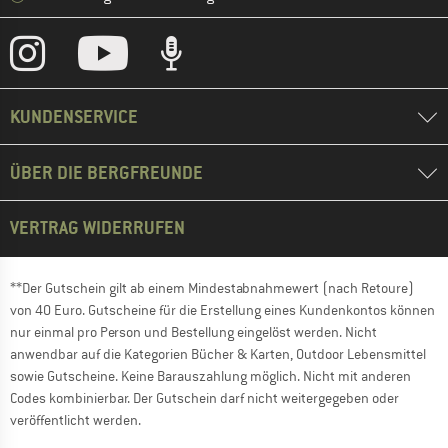
KUNDENSERVICE
ÜBER DIE BERGFREUNDE
VERTRAG WIDERRUFEN
**Der Gutschein gilt ab einem Mindestabnahmewert (nach Retoure)
von 40 Euro. Gutscheine für die Erstellung eines Kundenkontos können
nur einmal pro Person und Bestellung eingelöst werden. Nicht
anwendbar auf die Kategorien Bücher & Karten, Outdoor Lebensmittel
sowie Gutscheine. Keine Barauszahlung möglich. Nicht mit anderen
Codes kombinierbar. Der Gutschein darf nicht weitergegeben oder
veröffentlicht werden.