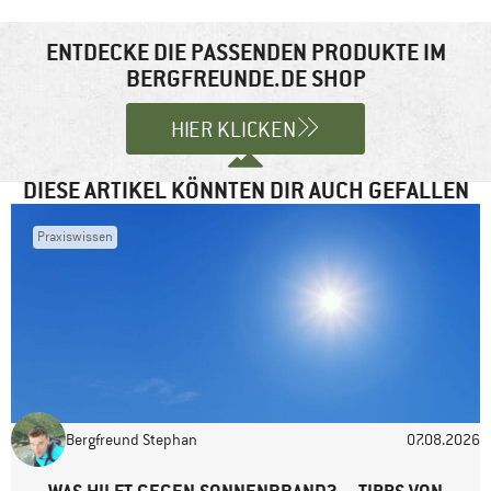
Deine E-Mail-Adresse wird nicht veröffentlicht.
Erforderliche
Felder sind mit
*
markiert
ENTDECKE DIE PASSENDEN PRODUKTE IM
BERGFREUNDE.DE SHOP
Kommentar
*
HIER KLICKEN
DIESE ARTIKEL KÖNNTEN DIR AUCH GEFALLEN
Praxiswissen
Name
*
E-Mail-Adresse
*
Bergfreund Stephan
07.08.2026
Website