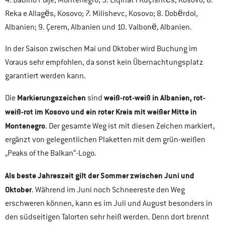
4. Babino Polje, Montenegro; 5. Liqinat i Kuçishtёs, Kosovo; 6.
Reka e Allagёs, Kosovo; 7. Milishevc, Kosovo; 8. Dobёrdol,
Albanien; 9. Çerem, Albanien und 10. Valbonё, Albanien.
In der Saison zwischen Mai und Oktober wird Buchung im
Voraus sehr empfohlen, da sonst kein Übernachtungsplatz
garantiert werden kann.
Markierungszeichen
weiß-rot-weiß in Albanien, rot-
Die
sind
weiß-rot im Kosovo und ein roter Kreis mit weißer Mitte in
Montenegro
. Der gesamte Weg ist mit diesen Zeichen markiert,
ergänzt von gelegentlichen Plaketten mit dem grün-weißen
„Peaks of the Balkan“-Logo.
Als beste Jahreszeit gilt der Sommer zwischen Juni und
Oktober
. Während im Juni noch Schneereste den Weg
erschweren können, kann es im Juli und August besonders in
den südseitigen Talorten sehr heiß werden. Denn dort brennt