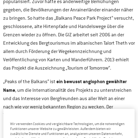
popularisiert. Zuvor hatte es anderweitige Bemühungen
gegeben, die Bevölkerungen der Anrainerländer einander näher
zu bringen. So hatte das „Balkans Peace Park Project“ versucht,
geschlossene, alte Hirtenpfade und Handelswege über die
Grenzen wieder zu öffnen. Die GIZ arbeitet seit 2006 an der
Entwicklung des Bergtourismus im albanischen Talort Theth vor
allem durch Förderung der Wegekennzeichnung und
Veröffentlichung von Karten und Wanderführern. 2013 erhielt
das Projekt die Auszeichnung „Tourism of Tomorrow“.
ein bewusst anglophon gewählter
„Peaks of the Balkans“ ist
Name
, um die Internationalität des Projekts zu unterstreichen
und das Interesse von Bergfreunden aus aller Welt an einer
nach wie vor wenig bekannten Region zu wecken. Der
Tourismus soll Einkommen für die lokale Bevölkerung schaffen,
die Vernachlässigung der Bergregionen aufhalten und die
Wir verwenden Cookies und vergleichbare Technologien, um die notwendigen
Funktionen unserer Website zu gewährleisten. Außerdem bieten wir
Länder durch gemeinsame Interessen näher
zusätzliche Dienste und Funktionen an, analysieren unseren Datenverkehr,