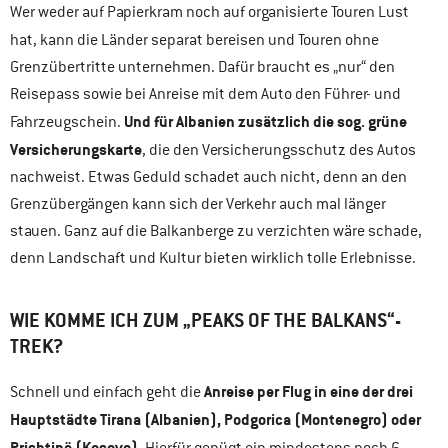
Wer weder auf Papierkram noch auf organisierte Touren Lust
hat, kann die
Länder separat bereisen und Touren ohne
Grenzübertritte unternehmen. Dafür braucht es „nur“ den
Reisepass sowie bei Anreise mit dem Auto den Führer- und
Und für Albanien zusätzlich die sog. grüne
Fahrzeugschein.
Versicherungskarte
, die den Versicherungsschutz des Autos
nachweist. Etwas Geduld schadet auch nicht, denn an den
Grenzübergängen kann sich der Verkehr auch mal länger
stauen. Ganz auf die Balkanberge zu verzichten wäre schade,
denn Landschaft und Kultur bieten wirklich tolle Erlebnisse.
WIE KOMME ICH ZUM „PEAKS OF THE BALKANS“-
TREK?
Anreise per Flug in eine der drei
Schnell und einfach geht die
Hauptstädte Tirana (Albanien), Podgorica (Montenegro) oder
Prishtinë (Kosovo)
. Hierfür genügt ein mindestens noch 6