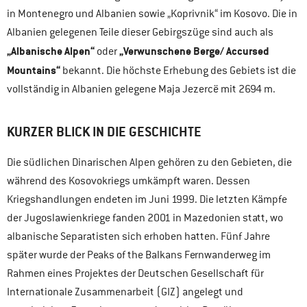
in Montenegro und Albanien sowie „Koprivnik“ im Kosovo. Die in
Albanien gelegenen Teile dieser Gebirgszüge sind auch als
„Albanische Alpen“
„Verwunschene Berge/ Accursed
oder
Mountains“
bekannt. Die höchste Erhebung des Gebiets ist die
vollständig in Albanien gelegene Maja Jezercë mit 2694 m.
KURZER BLICK IN DIE GESCHICHTE
Die südlichen Dinarischen Alpen gehören zu den Gebieten, die
während des Kosovokriegs umkämpft waren. Dessen
Kriegshandlungen endeten im Juni 1999. Die letzten Kämpfe
der Jugoslawienkriege fanden 2001 in Mazedonien statt, wo
albanische Separatisten sich erhoben hatten. Fünf Jahre
später wurde der Peaks of the Balkans Fernwanderweg im
Rahmen eines Projektes der Deutschen Gesellschaft für
Internationale Zusammenarbeit (GIZ) angelegt und