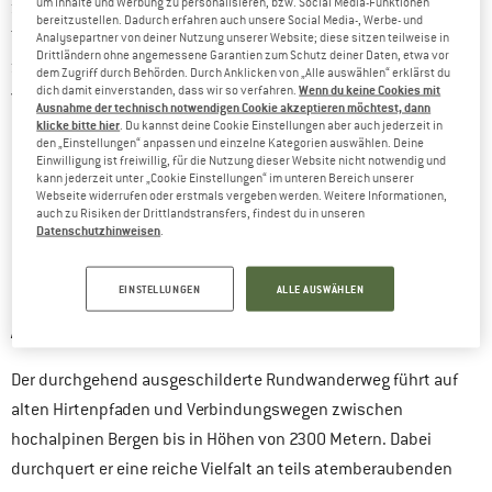
um Inhalte und Werbung zu personalisieren, bzw. Social Media-Funktionen
zusammenbringen. Dafür haben sich die örtlichen
bereitzustellen. Dadurch erfahren auch unsere Social Media-, Werbe- und
Tourismusorganisationen und Wandervereine mit der GIZ
Analysepartner von deiner Nutzung unserer Website; diese sitzen teilweise in
Drittländern ohne angemessene Garantien zum Schutz deiner Daten, etwa vor
zusammengetan, unter deren Schirmherrschaft das Projekt
dem Zugriff durch Behörden. Durch Anklicken von „Alle auswählen“ erklärst du
Wenn du keine Cookies mit
dich damit einverstanden, dass wir so verfahren.
vorangetrieben wird.
Ausnahme der technisch notwendigen Cookie akzeptieren möchtest, dann
klicke bitte hier
. Du kannst deine Cookie Einstellungen aber auch jederzeit in
Da die Region bis vor zwanzig Jahren wegen der politischen
den „Einstellungen“ anpassen und einzelne Kategorien auswählen. Deine
Einwilligung ist freiwillig, für die Nutzung dieser Website nicht notwendig und
Lage und der kaum vorhandenen Infrastruktur für Ausländer
kann jederzeit unter „Cookie Einstellungen“ im unteren Bereich unserer
Webseite widerrufen oder erstmals vergeben werden. Weitere Informationen,
unzugänglich war, bietet die Reise dorthin nach wie vor einen
auch zu Risiken der Drittlandstransfers, findest du in unseren
Datenschutzhinweisen
.
Hauch von Abenteuer und ursprüngliches Kulturerleben.
EINSTELLUNGEN
ALLE AUSWÄHLEN
GEBIRGE UND LANDSCHAFT: LOHNT SICH DIE
ANREISE?
Der durchgehend ausgeschilderte Rundwanderweg führt auf
alten Hirtenpfaden und Verbindungswegen zwischen
hochalpinen Bergen bis in Höhen von 2300 Metern. Dabei
durchquert er eine reiche Vielfalt an teils atemberaubenden