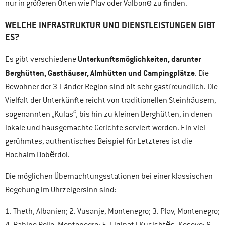
nur in größeren Orten wie Plav oder Valbonё zu finden.
WELCHE INFRASTRUKTUR UND DIENSTLEISTUNGEN GIBT
ES?
Unterkunftsmöglichkeiten, darunter
Es gibt
verschiedene
Berghütten, Gasthäuser, Almhütten und Campingplätze
. Die
Bewohner der 3-Länder-Region sind oft sehr gastfreundlich. Die
Vielfalt der Unterkünfte reicht von traditionellen Steinhäusern,
sogenannten „Kulas“, bis hin zu kleinen Berghütten, in denen
lokale und hausgemachte Gerichte serviert werden. Ein viel
gerühmtes, authentisches Beispiel für Letzteres ist die
Hochalm Dobёrdol.
Die möglichen Übernachtungsstationen bei einer klassischen
Begehung im Uhrzeigersinn sind:
1. Theth, Albanien; 2. Vusanje, Montenegro; 3. Plav, Montenegro;