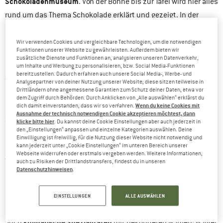
Schokoladenmuseum
. Von der Bohne bis zur Tafel wird hier alles
rund um das Thema Schokolade erklärt und gezeigt. In der
Schokoladenfabrik sowie am Schokoladenbrunnen ist der
Prozess sogar gustativ erlebbar.
Wir verwenden Cookies und vergleichbare Technologien, um die notwendigen
Funktionen unserer Website zu gewährleisten. Außerdem bieten wir
zusätzliche Dienste und Funktionen an, analysieren unseren Datenverkehr,
Kölnische
Köln hat eine Vielzahl an Museen anzubieten. Das
um Inhalte und Werbung zu personalisieren, bzw. Social Media-Funktionen
bereitzustellen. Dadurch erfahren auch unsere Social Media-, Werbe- und
Stadtmuseum
informiert über die Stadt und ihre Geschichte.
Analysepartner von deiner Nutzung unserer Website; diese sitzen teilweise in
Drittländern ohne angemessene Garantien zum Schutz deiner Daten, etwa vor
Farina-Haus
Das
(Geburtshaus des Eau de Cologne) behandelt
dem Zugriff durch Behörden. Durch Anklicken von „Alle auswählen“ erklärst du
NS-Dokumentationszentrum
das große Thema Duft. Im
wird die
Wenn du keine Cookies mit
dich damit einverstanden, dass wir so verfahren.
Ausnahme der technisch notwendigen Cookie akzeptieren möchtest, dann
Wallraf-Richartz
Zeit des Nationalsozialismus behandelt.
und
klicke bitte hier
. Du kannst deine Cookie Einstellungen aber auch jederzeit in
den „Einstellungen“ anpassen und einzelne Kategorien auswählen. Deine
Museum Ludwig
das
sind wunderbare Anlaufstellen für
Einwilligung ist freiwillig, für die Nutzung dieser Website nicht notwendig und
kann jederzeit unter „Cookie Einstellungen“ im unteren Bereich unserer
Kunstbegeisterte. Dies ist nur eine kleine Auswahl der Museen,
Webseite widerrufen oder erstmals vergeben werden. Weitere Informationen,
zu welchen du in Köln wandern kannst.
auch zu Risiken der Drittlandstransfers, findest du in unseren
Datenschutzhinweisen
.
Solltest Du nach oder während einer Stadtbesichtigung etwas
Hunger bekommen, dann ist ein Besuch in einem der
EINSTELLUNGEN
ALLE AUSWÄHLEN
Brauhäuser ein MUSS. Hier gibt es neben dem Lokalgetränk
kulinarische Spezialitäten
auch
mit besonderen Namen: Halver