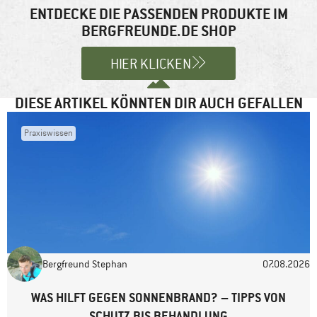
Felder sind mit
*
markiert
ENTDECKE DIE PASSENDEN PRODUKTE IM
BERGFREUNDE.DE SHOP
Kommentar
*
HIER KLICKEN
DIESE ARTIKEL KÖNNTEN DIR AUCH GEFALLEN
Praxiswissen
Name
*
E-Mail-Adresse
*
Bergfreund Stephan
07.08.2026
Website
WAS HILFT GEGEN SONNENBRAND? – TIPPS VON
SCHUTZ BIS BEHANDLUNG