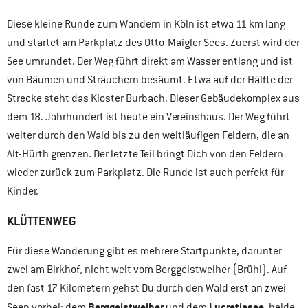
Diese kleine Runde zum Wandern in Köln ist etwa 11 km lang
und startet am Parkplatz des Otto-Maigler-Sees. Zuerst wird der
See umrundet. Der Weg führt direkt am Wasser entlang und ist
von Bäumen und Sträuchern besäumt. Etwa auf der Hälfte der
Strecke steht das Kloster Burbach. Dieser Gebäudekomplex aus
dem 18. Jahrhundert ist heute ein Vereinshaus. Der Weg führt
weiter durch den Wald bis zu den weitläufigen Feldern, die an
Alt-Hürth grenzen. Der letzte Teil bringt Dich von den Feldern
wieder zurück zum Parkplatz. Die Runde ist auch perfekt für
Kinder.
KLÜTTENWEG
Für diese Wanderung gibt es mehrere Startpunkte, darunter
zwei am Birkhof, nicht weit vom Berggeistweiher (Brühl). Auf
den fast 17 Kilometern gehst Du durch den Wald erst an zwei
Berggeistweiher
Lucretiasee
Seen vorbei: dem
und dem
, beide