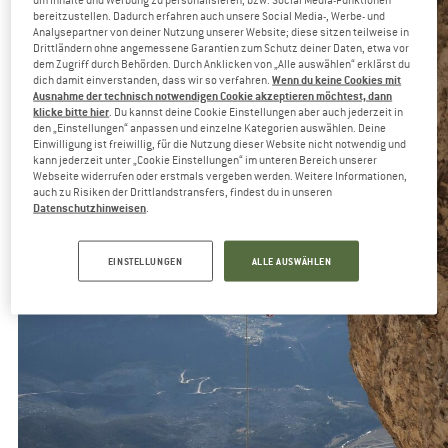
bereitzustellen. Dadurch erfahren auch unsere Social Media-, Werbe- und
Analysepartner von deiner Nutzung unserer Website; diese sitzen teilweise in
Drittländern ohne angemessene Garantien zum Schutz deiner Daten, etwa vor
dem Zugriff durch Behörden. Durch Anklicken von „Alle auswählen“ erklärst du
Wenn du keine Cookies mit
dich damit einverstanden, dass wir so verfahren.
Ausnahme der technisch notwendigen Cookie akzeptieren möchtest, dann
klicke bitte hier
. Du kannst deine Cookie Einstellungen aber auch jederzeit in
den „Einstellungen“ anpassen und einzelne Kategorien auswählen. Deine
Einwilligung ist freiwillig, für die Nutzung dieser Website nicht notwendig und
kann jederzeit unter „Cookie Einstellungen“ im unteren Bereich unserer
Webseite widerrufen oder erstmals vergeben werden. Weitere Informationen,
auch zu Risiken der Drittlandstransfers, findest du in unseren
Datenschutzhinweisen
.
EINSTELLUNGEN
ALLE AUSWÄHLEN