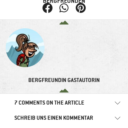
BERGFREUNDEN
BERGFREUNDIN GASTAUTORIN
7 COMMENTS ON THE ARTICLE
SCHREIB UNS EINEN KOMMENTAR
anna
1. Mai 2014
08:21 Uhr