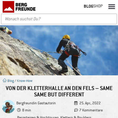
BLOG
SHOP
Blog
/
Know-How
VON DER KLETTERHALLE AN DEN FELS – SAME
SAME BUT DIFFERENT
Bergfreundin
Gastautorin
25. Apr., 2022
8 min
7 Kommentare
Bergsteigen & Hochtouren
,
Klettern & Bouldern