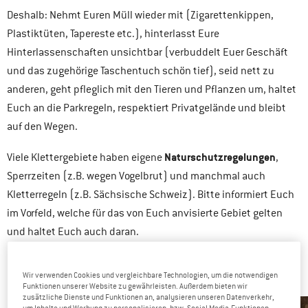
Deshalb: Nehmt Euren Müll wieder mit (Zigarettenkippen,
Plastiktüten, Tapereste etc.), hinterlasst Eure
Hinterlassenschaften unsichtbar (verbuddelt Euer Geschäft
und das zugehörige Taschentuch schön tief), seid nett zu
anderen, geht pfleglich mit den Tieren und Pflanzen um, haltet
Euch an die Parkregeln, respektiert Privatgelände und bleibt
auf den Wegen.
Naturschutzregelungen
Viele Klettergebiete haben eigene
,
Sperrzeiten (z.B. wegen Vogelbrut) und manchmal auch
Kletterregeln (z.B. Sächsische Schweiz). Bitte informiert Euch
im Vorfeld, welche für das von Euch anvisierte Gebiet gelten
und haltet Euch auch daran.
UNTERSCHIEDE BEIM KLETTERN AM FELS
Wir verwenden Cookies und vergleichbare Technologien, um die notwendigen
Funktionen unserer Website zu gewährleisten. Außerdem bieten wir
zusätzliche Dienste und Funktionen an, analysieren unseren Datenverkehr,
um Inhalte und Werbung zu personalisieren, bzw. Social Media-Funktionen