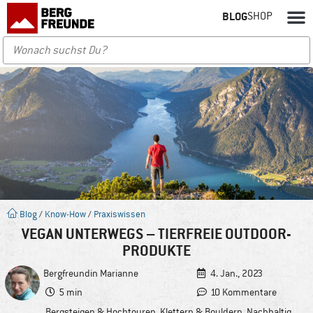
BLOG
SHOP
Blog
/
Know-How
/
Praxiswissen
VEGAN UNTERWEGS – TIERFREIE OUTDOOR-
PRODUKTE
Bergfreundin
Marianne
4. Jan., 2023
5 min
10 Kommentare
Bergsteigen & Hochtouren
,
Klettern & Bouldern
,
Nachhaltig