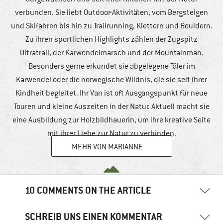
verbunden. Sie liebt Outdoor-Aktivitäten, vom Bergsteigen
und Skifahren bis hin zu Trailrunning, Klettern und Bouldern.
Zu ihren sportlichen Highlights zählen der Zugspitz
Ultratrail, der Karwendelmarsch und der Mountainman.
Besonders gerne erkundet sie abgelegene Täler im
Karwendel oder die norwegische Wildnis, die sie seit ihrer
Kindheit begleitet. Ihr Van ist oft Ausgangspunkt für neue
Touren und kleine Auszeiten in der Natur. Aktuell macht sie
eine Ausbildung zur Holzbildhauerin, um ihre kreative Seite
mit ihrer Liebe zur Natur zu verbinden.
MEHR VON MARIANNE
10 COMMENTS ON THE ARTICLE
SCHREIB UNS EINEN KOMMENTAR
Thomas
16. Dezember 2021
04:24 Uhr