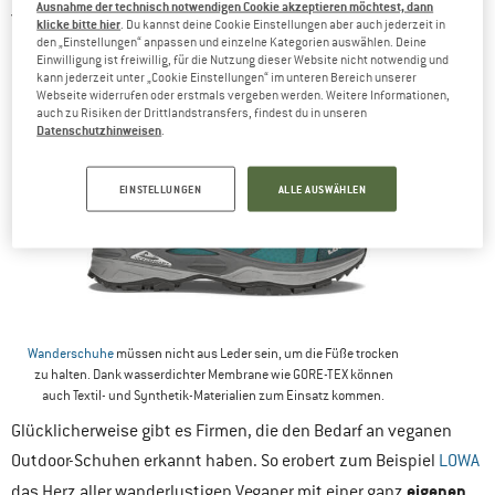
Ausnahme der technisch notwendigen Cookie akzeptieren möchtest, dann
verwendet wird, tierisches Protein enthalten.
klicke bitte hier
. Du kannst deine Cookie Einstellungen aber auch jederzeit in
den „Einstellungen“ anpassen und einzelne Kategorien auswählen. Deine
Einwilligung ist freiwillig, für die Nutzung dieser Website nicht notwendig und
kann jederzeit unter „Cookie Einstellungen“ im unteren Bereich unserer
Webseite widerrufen oder erstmals vergeben werden. Weitere Informationen,
auch zu Risiken der Drittlandstransfers, findest du in unseren
Datenschutzhinweisen
.
EINSTELLUNGEN
ALLE AUSWÄHLEN
Wanderschuhe
müssen nicht aus Leder sein, um die Füße trocken
zu halten. Dank wasserdichter Membrane wie GORE-TEX können
auch Textil- und Synthetik-Materialien zum Einsatz kommen.
Glücklicherweise gibt es Firmen, die den Bedarf an veganen
Outdoor-Schuhen erkannt haben. So erobert zum Beispiel
LOWA
eigenen
das Herz aller wanderlustigen Veganer mit einer ganz