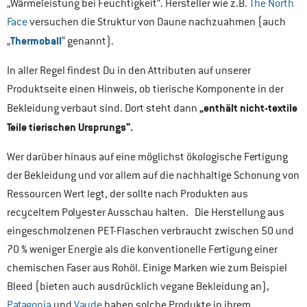
„Wärmeleistung bei Feuchtigkeit“. Hersteller wie z.B.
The North
Face
versuchen die Struktur von Daune nachzuahmen (auch
Thermoball
„
“ genannt).
In aller Regel findest Du in den Attributen auf unserer
Produktseite einen Hinweis, ob tierische Komponente in der
„enthält nicht-textile
Bekleidung verbaut sind. Dort steht dann
Teile tierischen Ursprungs“.
Wer darüber hinaus auf eine möglichst ökologische Fertigung
der Bekleidung und vor allem auf die nachhaltige Schonung von
Ressourcen Wert legt, der sollte nach Produkten aus
recyceltem Polyester Ausschau halten. Die Herstellung aus
eingeschmolzenen PET-Flaschen verbraucht zwischen 50 und
70 % weniger Energie als die konventionelle Fertigung einer
chemischen Faser aus Rohöl. Einige Marken wie zum Beispiel
Bleed (bieten auch ausdrücklich vegane Bekleidung an),
Patagonia
und
Vaude
haben solche Produkte in ihrem