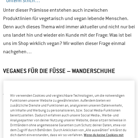
Unterm Strich…
Unter dieser Prämisse entstehen auch inzwischen
Produktlinien für vegetarisch und vegan lebende Menschen.
Denn auch dieses Thema wird immer aktueller und nicht nur bei
uns landet hin und wieder ein Kunde mit der Frage: Was ist bei
uns im Shop wirklich vegan? Wir wollen dieser Frage einmal
nachgehen…
VEGANES FÜR DIE FÜSSE – WANDERSCHUHE
Einer der Bereiche, an den man beim Thema vegane Outdoor-
Ausrüstung wohl zuerst denkt, sind die veganen Schuhe. Klar –
Wir verwenden Cookies und vergleichbare Technologien, um die notwendigen
Funktionen unserer Website zu gewährleisten. Außerdem bieten wir
bei Bergstiefeln und Wanderschuhen ist Leder irgendwie
zusätzliche Dienste und Funktionen an, analysieren unseren Datenverkehr,
omnipräsent – und natürlich maximal problematisch, wenn
um Inhalte und Werbung zu personalisieren, bzw. Social Media-Funktionen
bereitzustellen. Dadurch erfahren auch unsere Social Media-, Werbe- und
man nach tierfreien Alternativen sucht. Die Stolperfallen lauern
Analysepartner von deiner Nutzung unserer Website; diese sitzen teilweise in
Drittländern ohne angemessene Garantien zum Schutz deiner Daten, etwa vor
aber nicht nur im Material selbst. Der Haken steckt wie immer
dem Zugriff durch Behörden. Durch Anklicken von „Alle auswählen“ erklärst du
im Detail, so kann z.B. das Klebemittel, das am Schuh
Wenn du keine Cookies mit
dich damit einverstanden, dass wir so verfahren.