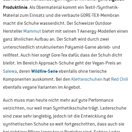
Produktlinie
. Als Obermaterial kommt ein Textil-/Synthetik-
Material zum Einsatz und die verbaute GORE-TEX-Membran
macht die Schuhe wasserdicht. Der Schweizer Outdoor-
Hersteller
Mammut
bietet mit seinen T Aenergy-Modellen einen
ganz ähnlichen Aufbau an. Der Schaft wird durch zwei
unterschiedlich strukturierten Polyamid-Garne abrieb- und
reißfest. Auch hier sorgt Gore-Tex dafür, dass der Schuh dicht
bleibt. Im Bereich Approach-Schuhe geht der Vegan-Preis an
Wildfire-Serie
Salewa
, deren
ebenfalls ohne tierische
Komponenten auskommt. Bei den
Kletterschuhen
hat
Red Chili
ebenfalls vegane Varianten im Angebot.
Auch muss man heute nicht mehr auf gute Performance
verzichten, nur weil man Synthetikschuhe trägt. Lederschuhe
sind zwar sehr langlebig, jedoch ist die Entwicklung der
synthetischen Schuhe so weit fortgeschritten, dass auch sie
bei richtiger Pflege lange treue Begleiter sind. Echtes Leder