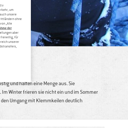
 zu
erkehr, um
 auch unsere
rittländern ohne
von „Alle
ahme der
tellungen aber
reiwillig, für
ereich unserer
dstransfers,
n
nstig und halten eine Menge aus. Sie
 Im Winter frieren sie nicht ein und im Sommer
inem den Umgang mit Klemmkeilen deutlich