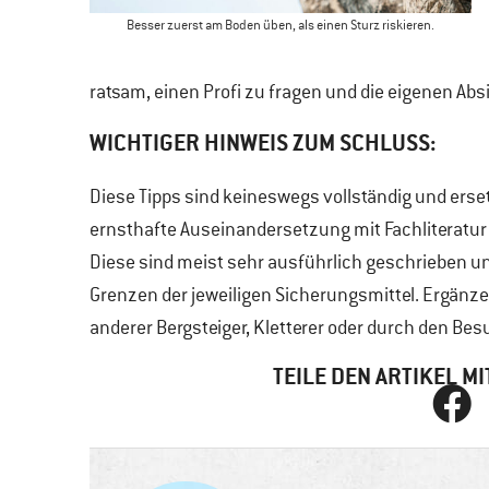
Besser zuerst am Boden üben, als einen Sturz riskieren.
ratsam, einen Profi zu fragen und die eigenen Ab
WICHTIGER HINWEIS ZUM SCHLUSS:
Diese Tipps sind keineswegs vollständig und erse
ernsthafte Auseinandersetzung mit Fachliteratu
Diese sind meist sehr ausführlich geschrieben un
Grenzen der jeweiligen Sicherungsmittel. Ergänz
anderer Bergsteiger, Kletterer oder durch den B
TEILE DEN ARTIKEL 