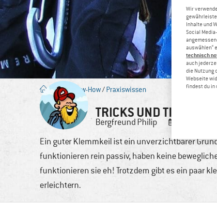
Wir verwende
gewährleiste
Inhalte und 
Social Media-
angemessene 
auswählen“ e
technisch no
auch jederzei
die Nutzung 
Webseite wid
findest du i
Blog
/
Know-How
/
Praxiswissen
TRICKS UND TIPPS RU
Bergfreund
Philip
3. Jan., 20
Ein guter Klemmkeil ist ein unverzichtbarer Grundb
funktionieren rein passiv, haben keine beweglich
funktionieren sie eh! Trotzdem gibt es ein paar k
erleichtern.