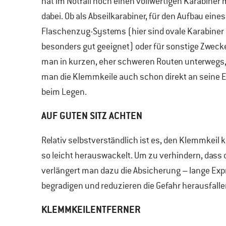
hat im Notfall noch einen vollwertigen Karabiner
dabei. Ob als Abseilkarabiner, für den Aufbau eines
Flaschenzug-Systems (hier sind ovale Karabiner
besonders gut geeignet) oder für sonstige Zwecke
man in kurzen, eher schweren Routen unterwegs
man die Klemmkeile auch schon direkt an seine E
beim Legen.
AUF GUTEN SITZ ACHTEN
Relativ selbstverständlich ist es, den Klemmkeil 
so leicht herauswackelt. Um zu verhindern, dass
verlängert man dazu die Absicherung – lange Exp
begradigen und reduzieren die Gefahr herausfalle
KLEMMKEILENTFERNER