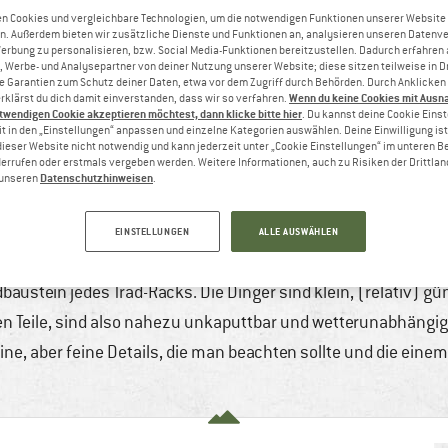
n Cookies und vergleichbare Technologien, um die notwendigen Funktionen unserer Website
n. Außerdem bieten wir zusätzliche Dienste und Funktionen an, analysieren unseren Datenv
Werbung zu personalisieren, bzw. Social Media-Funktionen bereitzustellen. Dadurch erfahren
, Werbe- und Analysepartner von deiner Nutzung unserer Website; diese sitzen teilweise in D
Garantien zum Schutz deiner Daten, etwa vor dem Zugriff durch Behörden. Durch Anklicken 
Wenn du keine Cookies mit Ausn
rklärst du dich damit einverstanden, dass wir so verfahren.
twendigen Cookie akzeptieren möchtest, dann klicke bitte hier
. Du kannst deine Cookie Eins
t in den „Einstellungen“ anpassen und einzelne Kategorien auswählen. Deine Einwilligung ist f
dieser Website nicht notwendig und kann jederzeit unter „Cookie Einstellungen“ im unteren B
errufen oder erstmals vergeben werden. Weitere Informationen, auch zu Risiken der Drittlan
Datenschutzhinweisen
n unseren
.
ND UM DAS THEMA KLEMMKEILE
EINSTELLUNGEN
ALLE AUSWÄHLEN
17
3 min
Keine Kommentare
Klettern & Boulder
austein jedes Trad-Racks. Die Dinger sind klein, (relativ) gü
en Teile, sind also nahezu unkaputtbar und wetterunabhängig.
leine, aber feine Details, die man beachten sollte und die e