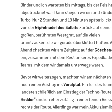
Binder und ich warteten bis mittags, bis der Fels 
abgetrocknet war. Dann stiegen wir ein und zünd
Turbo. Nur 2 Stunden und 18 Minuten später blickt
Gipfelnadel des Salbits
von der
zurück auf seine
großen, berühmten Westgrat, auf die vielen
Granitzacken, die wir gerade überklettert hatten.
Göschene
Abend checkten wir am Zeltplatz auf der
ein, zusammen mit dem Rest unseres Expedkade
Teams, mit dem wir damals unterwegs waren.
Bevor wir weiterzogen, machten wir am nächsten 
Voralptal
noch einen Ausflug ins
. Ein Teil des Tea
landete schließlich am Einstieg der Techno-Rout
Hedder“
und ich eher zufällig in einer feinen Riss
rechts der Route. Allerdings war mein Akku ziemli