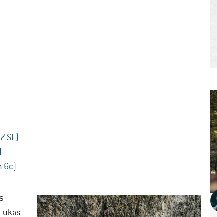
 7 SL)
)
m 6c)
es
 Lukas