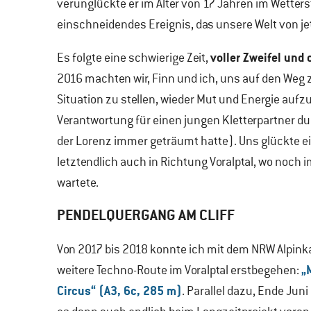
verunglückte er im Alter von 17 Jahren im Wetters
einschneidendes Ereignis, das unsere Welt von je
voller Zweifel und 
Es folgte eine schwierige Zeit,
2016 machten wir, Finn und ich, uns auf den Weg 
Situation zu stellen, wieder Mut und Energie aufz
Verantwortung für einen jungen Kletterpartner d
der Lorenz immer geträumt hatte). Uns glückte ei
letztendlich auch in Richtung Voralptal, wo noch
wartete.
PENDELQUERGANG AM CLIFF
Von 2017 bis 2018 konnte ich mit dem NRW Alpink
„
weitere Techno-Route im Voralptal erstbegehen:
Circus“ (A3, 6c, 285 m)
. Parallel dazu, Ende Juni