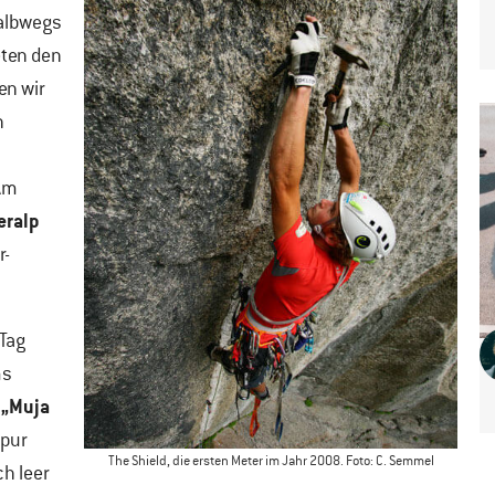
halbwegs
eten den
en wir
n
 Am
ralp
r-
Tag
ms
„Muja
e
spur
The Shield, die ersten Meter im Jahr 2008. Foto: C. Semmel
ch leer