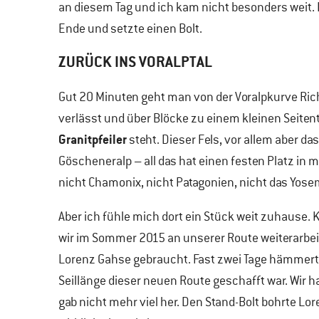
an diesem Tag und ich kam nicht besonders weit. Da
Ende und setzte einen Bolt.
ZURÜCK INS VORALPTAL
Gut 20 Minuten geht man von der Voralpkurve Ric
verlässt und über Blöcke zu einem kleinen Seitent
Granitpfeiler
steht. Dieser Fels, vor allem aber d
Göscheneralp – all das hat einen festen Platz in
nicht Chamonix, nicht Patagonien, nicht das Yosem
Aber ich fühle mich dort ein Stück weit zuhause. 
wir im Sommer 2015 an unserer Route weiterarbeit
Lorenz Gahse gebraucht. Fast zwei Tage hämmerte, 
Seillänge dieser neuen Route geschafft war. Wir 
gab nicht mehr viel her. Den Stand-Bolt bohrte L