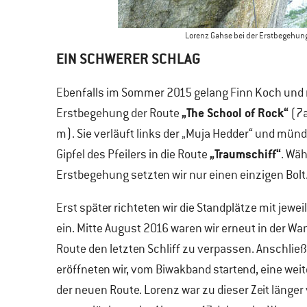
Lorenz Gahse bei der Erstbegehung de
EIN SCHWERER SCHLAG
Ebenfalls im Sommer 2015 gelang Finn Koch und 
„The School of Rock“
Erstbegehung der Route
(7a
m). Sie verläuft links der „Muja Hedder“ und mün
„Traumschiff“
Gipfel des Pfeilers in die Route
. Wä
Erstbegehung setzten wir nur einen einzigen Bolt
Erst später richteten wir die Standplätze mit jewei
ein. Mitte August 2016 waren wir erneut in der Wa
Route den letzten Schliff zu verpassen. Anschlie
eröffneten wir, vom Biwakband startend, eine weit
der neuen Route. Lorenz war zu dieser Zeit länger 