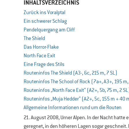
INHALTSVERZEICHNIS
Zurück ins Voralptal
Ein schwerer Schlag
Pendelquergang am Cliff
The Shield
Das Horror-Flake
North Face Exit
Eine Frage des Stils
Routeninfos The Shield (A3-, 6c, 215 m, 7 SL)
Routeninfos The School of Rock (7a+, A3+, 195 m,
Routeninfos „North Face Exit“ (A2+, 5b, 75 m, 2 SL
Routeninfos „Muja Hedder“ (A2+, 5c, 155 m + 40 
Allgemeine Informationen rund um die Routen
21. August 2008, Urner Alpen. In der Nacht hatte 
geregnet, in den höheren Lagen sogar geschneit.