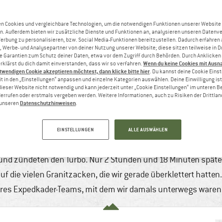
n Cookies und vergleichbare Technologien, um die notwendigen Funktionen unserer Website
n. Außerdem bieten wir zusätzliche Dienste und Funktionen an, analysieren unseren Datenv
Werbung zu personalisieren, bzw. Social Media-Funktionen bereitzustellen. Dadurch erfahren
, Werbe- und Analysepartner von deiner Nutzung unserer Website; diese sitzen teilweise in D
Garantien zum Schutz deiner Daten, etwa vor dem Zugriff durch Behörden. Durch Anklicken 
Wenn du keine Cookies mit Ausn
rklärst du dich damit einverstanden, dass wir so verfahren.
twendigen Cookie akzeptieren möchtest, dann klicke bitte hier
. Du kannst deine Cookie Eins
t in den „Einstellungen“ anpassen und einzelne Kategorien auswählen. Deine Einwilligung ist f
dieser Website nicht notwendig und kann jederzeit unter „Cookie Einstellungen“ im unteren B
errufen oder erstmals vergeben werden. Weitere Informationen, auch zu Risiken der Drittlan
Datenschutzhinweisen
n unseren
.
RALPTAL: „THE SHIELD“, „THE SCHOOL O
9
9 min
Keine Kommentare
Klettern & Bouldern
EINSTELLUNGEN
ALLE AUSWÄHLEN
es geregnet, in den höheren Lagen sogar geschneit. Lukas Bind
und zündeten den Turbo. Nur 2 Stunden und 18 Minuten später
 die vielen Granitzacken, die wir gerade überklettert hatten
es Expedkader-Teams, mit dem wir damals unterwegs waren