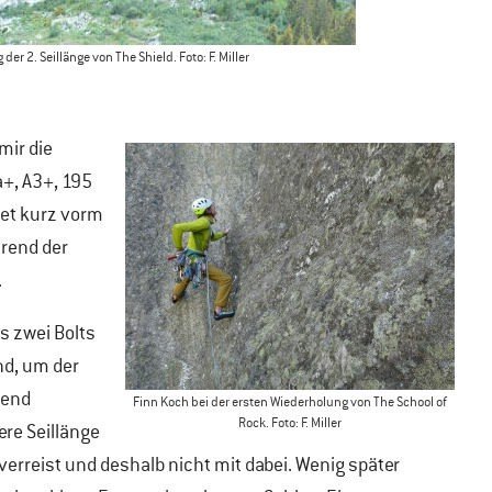
r 2. Seillänge von The Shield. Foto: F. Miller
mir die
+, A3+, 195
det kurz vorm
hrend der
.
ls zwei Bolts
nd, um der
ßend
Finn Koch bei der ersten Wiederholung von The School of
Rock. Foto: F. Miller
ere Seillänge
verreist und deshalb nicht mit dabei. Wenig später