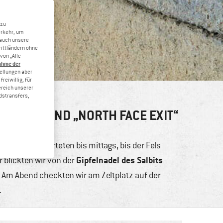
 zu
erkehr, um
 auch unsere
rittländern ohne
von „Alle
ahme der
tellungen aber
reiwillig, für
ereich unserer
dstransfers,
F ROCK“ UND „NORTH FACE EXIT“
er und ich warteten bis mittags, bis der Fels
Gipfelnadel des Salbits
 blickten wir von der
. Am Abend checkten wir am Zeltplatz auf der
.