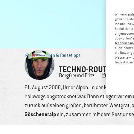
Wir verwende
gewährleiste
Inhalte und 
Social Media-
angemessene 
auswählen“ e
technisch no
auch jederzei
die Nutzung 
Blog
/
Touren & Reisetipps
Webseite wid
findest du i
TECHNO-ROUTEN IM VO
Bergfreund
Fritz
4. Dez., 201
21. August 2008, Urner Alpen. In der Nacht hatte 
halbwegs abgetrocknet war. Dann stiegen wir ein 
zurück auf seinen großen, berühmten Westgrat, auf
Göscheneralp
ein, zusammen mit dem Rest unser