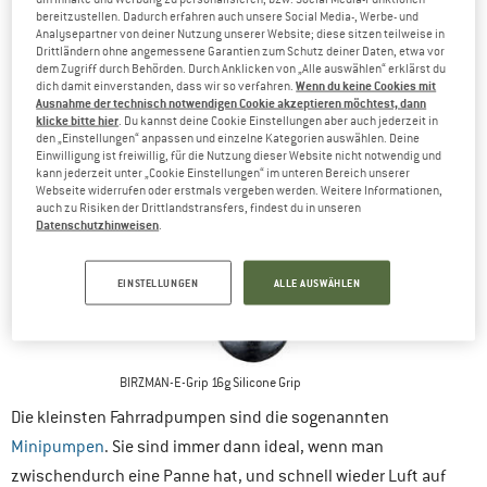
bereitzustellen. Dadurch erfahren auch unsere Social Media-, Werbe- und
Analysepartner von deiner Nutzung unserer Website; diese sitzen teilweise in
Drittländern ohne angemessene Garantien zum Schutz deiner Daten, etwa vor
dem Zugriff durch Behörden. Durch Anklicken von „Alle auswählen“ erklärst du
Wenn du keine Cookies mit
dich damit einverstanden, dass wir so verfahren.
Ausnahme der technisch notwendigen Cookie akzeptieren möchtest, dann
klicke bitte hier
. Du kannst deine Cookie Einstellungen aber auch jederzeit in
den „Einstellungen“ anpassen und einzelne Kategorien auswählen. Deine
Einwilligung ist freiwillig, für die Nutzung dieser Website nicht notwendig und
kann jederzeit unter „Cookie Einstellungen“ im unteren Bereich unserer
Webseite widerrufen oder erstmals vergeben werden. Weitere Informationen,
auch zu Risiken der Drittlandstransfers, findest du in unseren
Datenschutzhinweisen
.
EINSTELLUNGEN
ALLE AUSWÄHLEN
BIRZMAN-E-Grip 16g Silicone Grip
Die kleinsten Fahrradpumpen sind die sogenannten
Minipumpen
. Sie sind immer dann ideal, wenn man
zwischendurch eine Panne hat, und schnell wieder Luft auf