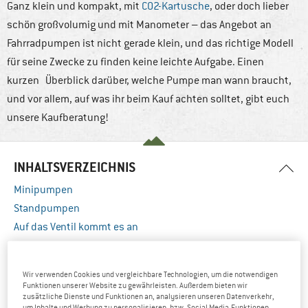
Ganz klein und kompakt, mit
CO2-Kartusche
, oder doch lieber
schön großvolumig und mit Manometer – das Angebot an
Fahrradpumpen ist nicht gerade klein, und das richtige Modell
für seine Zwecke zu finden keine leichte Aufgabe. Einen
kurzen Überblick darüber, welche Pumpe man wann braucht,
und vor allem, auf was ihr beim Kauf achten solltet, gibt euch
unsere Kaufberatung!
INHALTSVERZEICHNIS
Minipumpen
Standpumpen
Auf das Ventil kommt es an
Wie viel Luftdruck darfs denn sein?
Wir verwenden Cookies und vergleichbare Technologien, um die notwendigen
MINIPUMPEN
Funktionen unserer Website zu gewährleisten. Außerdem bieten wir
zusätzliche Dienste und Funktionen an, analysieren unseren Datenverkehr,
um Inhalte und Werbung zu personalisieren, bzw. Social Media-Funktionen