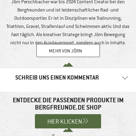
Jörn Perschbacher war bis 2024 Content Creator bei den
Bergfreunden und ist leidenschaftlicher Rad- und
Outdoorsportler. Er ist in Disziplinen wie Trailrunning,
Triathlon, Gravel, Straßenlauf und Schwimmen aktiv. Und das
fast täglich. Als kreativer Stratege bringt Jörn Bewegung
nicht nur in den Ausdauersport, sondern auch in Inhalte.
MEHR VON JÖRN
SCHREIB UNS EINEN KOMMENTAR
Deine E-Mail-Adresse wird nicht veröffentlicht.
Erforderliche
Felder sind mit
*
markiert
ENTDECKE DIE PASSENDEN PRODUKTE IM
BERGFREUNDE.DE SHOP
Kommentar
*
HIER KLICKEN