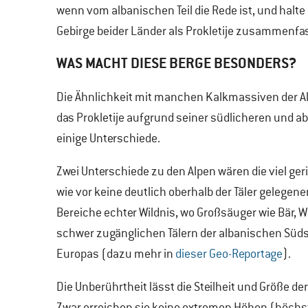
wenn vom albanischen Teil die Rede ist, und halte
Gebirge beider Länder als Prokletije zusammenfa
WAS MACHT DIESE BERGE BESONDERS?
Die Ähnlichkeit mit manchen Kalkmassiven der Al
das Prokletije aufgrund seiner südlicheren und 
einige Unterschiede.
Zwei Unterschiede zu den Alpen wären die viel ge
wie vor keine deutlich oberhalb der Täler gelegen
Bereiche echter Wildnis, wo Großsäuger wie Bär, 
schwer zugänglichen Tälern der albanischen Südse
Europas (dazu mehr in
dieser Geo-Reportage
).
Die Unberührtheit lässt die Steilheit und Größe d
Zwar erreichen sie keine extremen Höhen (höchste