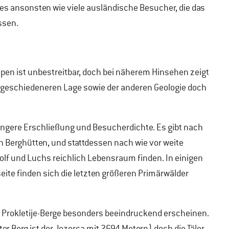
 es ansonsten wie viele ausländische Besucher, die das
ssen.
pen ist unbestreitbar, doch bei näherem Hinsehen zeigt
abgeschiedeneren Lage sowie der anderen Geologie doch
ringere Erschließung und Besucherdichte. Es gibt nach
en Berghütten, und stattdessen nach wie vor weite
Wolf und Luchs reichlich Lebensraum finden. In einigen
ite finden sich die letzten größeren Primärwälder
er Prokletije-Berge besonders beeindruckend erscheinen.
r Berg ist der Jezerca mit 2694 Metern) doch die Täler