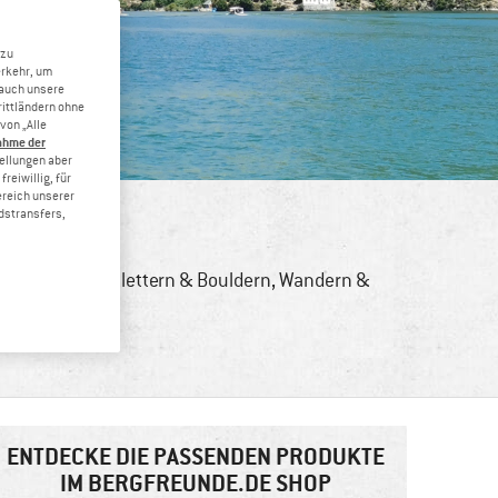
 zu
erkehr, um
 auch unsere
rittländern ohne
von „Alle
ahme der
tellungen aber
reiwillig, für
ereich unserer
dstransfers,
& Hochtouren
,
Klettern & Bouldern
,
Wandern &
ENTDECKE DIE PASSENDEN PRODUKTE
IM BERGFREUNDE.DE SHOP