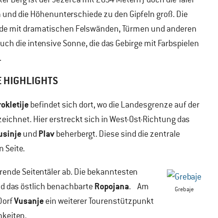
n und die Höhenunterschiede zu den Gipfeln groß. Die
iede mit dramatischen Felswänden, Türmen und anderen
uch die intensive Sonne, die das Gebirge mit Farbspielen
.
E HIGHLIGHTS
rokletije
befindet sich dort, wo die Landesgrenze auf der
eichnet. Hier erstreckt sich in West-Ost-Richtung das
usinje
Plav
und
beherbergt. Diese sind die zentrale
 Seite.
rende Seitentäler ab. Die bekanntesten
Ropojana
d das östlich benachbarte
. Am
Grebaje
Vusanje
Dorf
ein weiterer Tourenstützpunkt
hkeiten.