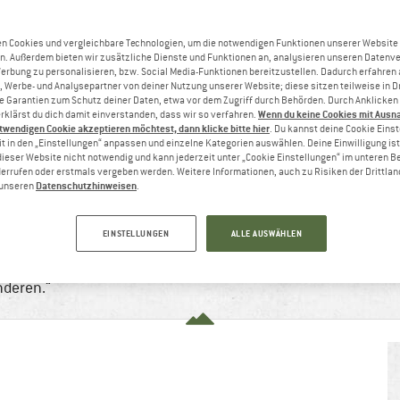
n Cookies und vergleichbare Technologien, um die notwendigen Funktionen unserer Website
n. Außerdem bieten wir zusätzliche Dienste und Funktionen an, analysieren unseren Datenv
Werbung zu personalisieren, bzw. Social Media-Funktionen bereitzustellen. Dadurch erfahren
, Werbe- und Analysepartner von deiner Nutzung unserer Website; diese sitzen teilweise in D
Garantien zum Schutz deiner Daten, etwa vor dem Zugriff durch Behörden. Durch Anklicken 
Wenn du keine Cookies mit Ausn
rklärst du dich damit einverstanden, dass wir so verfahren.
twendigen Cookie akzeptieren möchtest, dann klicke bitte hier
. Du kannst deine Cookie Eins
t in den „Einstellungen“ anpassen und einzelne Kategorien auswählen. Deine Einwilligung ist f
dieser Website nicht notwendig und kann jederzeit unter „Cookie Einstellungen“ im unteren B
errufen oder erstmals vergeben werden. Weitere Informationen, auch zu Risiken der Drittlan
Datenschutzhinweisen
n unseren
.
 PROKLETIJE UND ALBANISCHE ALPEN
, 2024
10 min
Keine Kommentare
Bergsteigen 
EINSTELLUNGEN
ALLE AUSWÄHLEN
Trekking
anderen.“