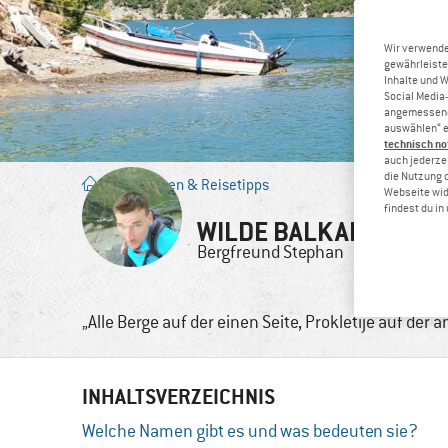
Wir verwende
gewährleiste
Inhalte und 
Social Media-
angemessene 
auswählen“ e
technisch no
auch jederzei
die Nutzung 
Blog
/
Touren & Reisetipps
Webseite wid
findest du i
WILDE BALKANBERGE:
Bergfreund
Stephan
23. Jan.
„Alle Berge auf der einen Seite, Prokletije auf der 
INHALTSVERZEICHNIS
Welche Namen gibt es und was bedeuten sie?