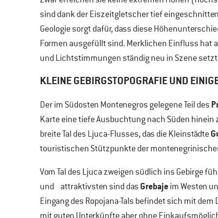
sind dank der Eiszeitgletscher tief eingeschnitte
Geologie sorgt dafür, dass diese Höhenuntersch
Formen ausgefüllt sind. Merklichen Einfluss hat a
und Lichtstimmungen ständig neu in Szene setzt
KLEINE GEBIRGSTOPOGRAFIE UND EINIG
P
Der im Südosten Montenegros gelegene Teil des
Karte eine tiefe Ausbuchtung nach Süden hinein z
G
breite Tal des Ljuca-Flusses, das die Kleinstädte
touristischen Stützpunkte der montenegrinischen
Vom Tal des Ljuca zweigen südlich ins Gebirge füh
Grebaje
und attraktivsten sind das
im Westen un
Eingang des Ropojana-Tals befindet sich mit dem 
mit guten Unterkünfte aber ohne Einkaufsmöglic