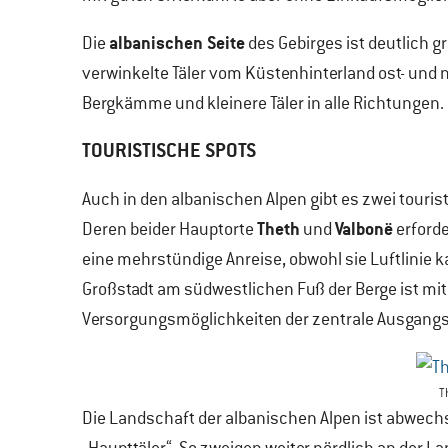
albanischen Seite
Die
des Gebirges ist deutlich g
verwinkelte Täler vom Küstenhinterland ost- und 
Bergkämme und kleinere Täler in alle Richtungen.
TOURISTISCHE SPOTS
Auch in den albanischen Alpen gibt es zwei tourist
Theth
Valbonë
Deren beider Hauptorte
und
erforde
eine mehrstündige Anreise, obwohl sie Luftlinie
Großstadt am südwestlichen Fuß der Berge ist mit
Versorgungsmöglichkeiten der zentrale Ausgang
T
Die Landschaft der albanischen Alpen ist abwechs