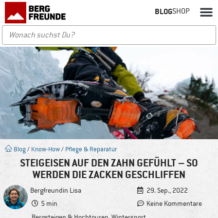
BLOG
SHOP
Blog
/
Know-How
/
Pflege & Reparatur
STEIGEISEN AUF DEN ZAHN GEFÜHLT – SO
WERDEN DIE ZACKEN GESCHLIFFEN
Bergfreundin
Lisa
29. Sep., 2022
5 min
Keine Kommentare
Bergsteigen & Hochtouren
,
Wintersport