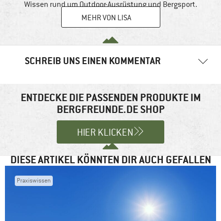
Wissen rund um Outdoor-Ausrüstung und Bergsport.
MEHR VON LISA
SCHREIB UNS EINEN KOMMENTAR
Deine E-Mail-Adresse wird nicht veröffentlicht.
Erforderliche
Felder sind mit
*
markiert
ENTDECKE DIE PASSENDEN PRODUKTE IM
BERGFREUNDE.DE SHOP
Kommentar
*
HIER KLICKEN
DIESE ARTIKEL KÖNNTEN DIR AUCH GEFALLEN
Praxiswissen
Name
*