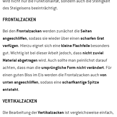
wird nicht nur die Funktionalität, sondern auch die Steifigkeit
des Steigeisens beeinträchtigt.
FRONTALZACKEN
Frontalzacken
Seiten
Bei den
werden zunächst die
angeschliffen
scharfen Grat
, sodass sie wieder über einen
verfügen
kleine Flachfeile
. Hierzu eignet sich eine
besonders
nicht zuviel
gut. Wichtig ist bei dieser Arbeit jedoch, dass
Material abgetragen
wird. Auch sollte man peinlichst darauf
ursprüngliche Form nicht verändert
achten, dass man die
. Für
von
einen guten Biss im Eis werden die Frontalzacken auch
unten angeschliffen
scharfkantige Spitze
, sodass eine
entsteht
.
VERTIKALZACKEN
Vertikalzacken
Die Bearbeitung der
ist vergleichsweise einfach,