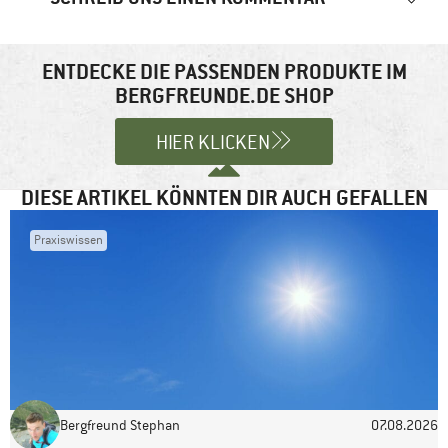
Deine E-Mail-Adresse wird nicht veröffentlicht.
Erforderliche
Felder sind mit
*
markiert
ENTDECKE DIE PASSENDEN PRODUKTE IM
BERGFREUNDE.DE SHOP
Kommentar
*
HIER KLICKEN
DIESE ARTIKEL KÖNNTEN DIR AUCH GEFALLEN
Praxiswissen
Name
*
E-Mail-Adresse
*
Bergfreund Stephan
07.08.2026