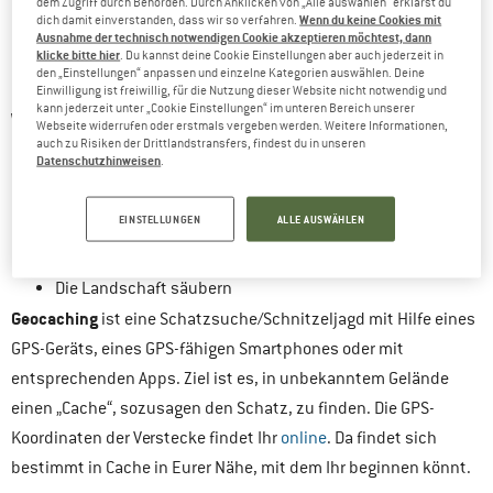
dem Zugriff durch Behörden. Durch Anklicken von „Alle auswählen“ erklärst du
Wenn du keine Cookies mit
dich damit einverstanden, dass wir so verfahren.
dabei zu haben. Ein paar Schnappschüsse fürs Familienalbum
Ausnahme der technisch notwendigen Cookie akzeptieren möchtest, dann
machen auch Jahre später noch Freude.
klicke bitte hier
. Du kannst deine Cookie Einstellungen aber auch jederzeit in
den „Einstellungen“ anpassen und einzelne Kategorien auswählen. Deine
Einwilligung ist freiwillig, für die Nutzung dieser Website nicht notwendig und
kann jederzeit unter „Cookie Einstellungen“ im unteren Bereich unserer
WAS IHR ZU JEDER JAHRESZEIT UNTERNEHMEN
Webseite widerrufen oder erstmals vergeben werden. Weitere Informationen,
auch zu Risiken der Drittlandstransfers, findest du in unseren
KÖNNT
Datenschutzhinweisen
.
Geocaching
EINSTELLUNGEN
ALLE AUSWÄHLEN
Landart
Lagerfeuer
Die Landschaft säubern
Geocaching
ist eine Schatzsuche/Schnitzeljagd mit Hilfe eines
GPS-Geräts, eines GPS-fähigen Smartphones oder mit
entsprechenden Apps. Ziel ist es, in unbekanntem Gelände
einen „Cache“, sozusagen den Schatz, zu finden. Die GPS-
Koordinaten der Verstecke findet Ihr
online
. Da findet sich
bestimmt in Cache in Eurer Nähe, mit dem Ihr beginnen könnt.