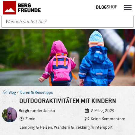
BLOG
SHOP
Blog
/
Touren & Reisetipps
OUTDOORAKTIVITÄTEN MIT KINDERN
Bergfreundin
Janika
7. März, 2023
7 min
Keine Kommentare
Camping & Reisen
,
Wandern & Trekking
,
Wintersport