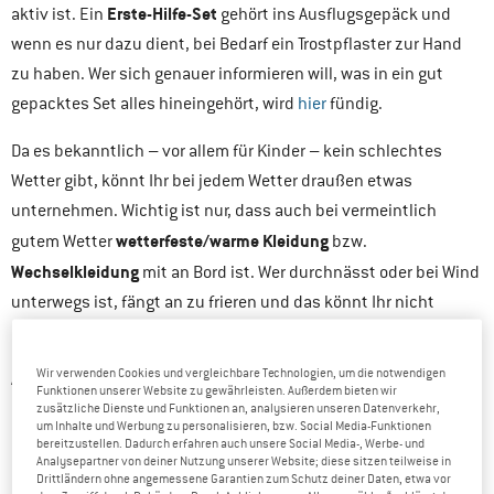
Erste-Hilfe-Set
aktiv ist. Ein
gehört ins Ausflugsgepäck und
wenn es nur dazu dient, bei Bedarf ein Trostpflaster zur Hand
zu haben. Wer sich genauer informieren will, was in ein gut
gepacktes Set alles hineingehört, wird
hier
fündig.
Da es bekanntlich – vor allem für Kinder – kein schlechtes
Wetter gibt, könnt Ihr bei jedem Wetter draußen etwas
unternehmen. Wichtig ist nur, dass auch bei vermeintlich
wetterfeste/warme Kleidung
gutem Wetter
bzw.
Wechselkleidung
mit an Bord ist. Wer durchnässt oder bei Wind
unterwegs ist, fängt an zu frieren und das könnt Ihr nicht
brauchen.
Wir verwenden Cookies und vergleichbare Technologien, um die notwendigen
Allgemeine Tipps zu Outdoorbekleidung für Kinder findest Du in
Funktionen unserer Website zu gewährleisten. Außerdem bieten wir
unserer
Kaufberatung
.
zusätzliche Dienste und Funktionen an, analysieren unseren Datenverkehr,
um Inhalte und Werbung zu personalisieren, bzw. Social Media-Funktionen
bereitzustellen. Dadurch erfahren auch unsere Social Media-, Werbe- und
Um sich immer wieder an schöne, gemeinsame Aktionen zu
Analysepartner von deiner Nutzung unserer Website; diese sitzen teilweise in
Drittländern ohne angemessene Garantien zum Schutz deiner Daten, etwa vor
Fotoapparat
Kamera
erinnern, lohnt es sich,
oder Handy mit