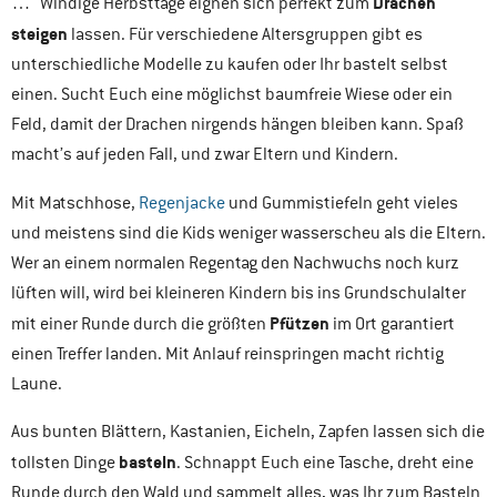
Drachen
…“ Windige Herbsttage eignen sich perfekt zum
steigen
lassen. Für verschiedene Altersgruppen gibt es
unterschiedliche Modelle zu kaufen oder Ihr bastelt selbst
einen. Sucht Euch eine möglichst baumfreie Wiese oder ein
Feld, damit der Drachen nirgends hängen bleiben kann. Spaß
macht’s auf jeden Fall, und zwar Eltern und Kindern.
Mit Matschhose,
Regenjacke
und Gummistiefeln geht vieles
und meistens sind die Kids weniger wasserscheu als die Eltern.
Wer an einem normalen Regentag den Nachwuchs noch kurz
lüften will, wird bei kleineren Kindern bis ins Grundschulalter
Pfützen
mit einer Runde durch die größten
im Ort garantiert
einen Treffer landen. Mit Anlauf reinspringen macht richtig
Laune.
Aus bunten Blättern, Kastanien, Eicheln, Zapfen lassen sich die
basteln
tollsten Dinge
. Schnappt Euch eine Tasche, dreht eine
Runde durch den Wald und sammelt alles, was Ihr zum Basteln