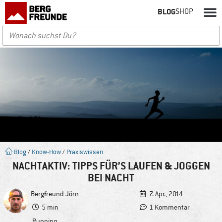
BLOG
SHOP
Blog
/
Know-How
/
Praxiswissen
NACHTAKTIV: TIPPS FÜR’S LAUFEN & JOGGEN
BEI NACHT
Bergfreund
Jörn
7. Apr., 2014
5 min
1 Kommentar
Running