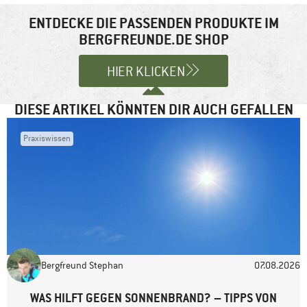
vermehrt Produkte speziell für Läufer im Angebot haben :)
Felder sind mit
*
markiert
ENTDECKE DIE PASSENDEN PRODUKTE IM
Vielleicht könntet ihr zukünftig ja noch GORE Running Wear und
BERGFREUNDE.DE SHOP
Kommentar
*
mehr Läuferausrüstung von Salomon in euer Sortiment
aufnehmen.
HIER KLICKEN
Antworten
DIESE ARTIKEL KÖNNTEN DIR AUCH GEFALLEN
Praxiswissen
Name
*
E-Mail-Adresse
*
Bergfreund Stephan
07.08.2026
Website
WAS HILFT GEGEN SONNENBRAND? – TIPPS VON