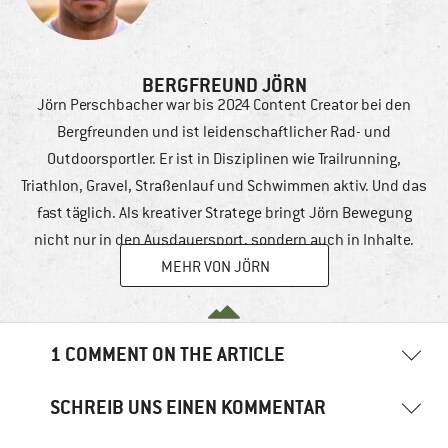
BERGFREUND JÖRN
Jörn Perschbacher war bis 2024 Content Creator bei den
Bergfreunden und ist leidenschaftlicher Rad- und
Outdoorsportler. Er ist in Disziplinen wie Trailrunning,
Triathlon, Gravel, Straßenlauf und Schwimmen aktiv. Und das
fast täglich. Als kreativer Stratege bringt Jörn Bewegung
nicht nur in den Ausdauersport, sondern auch in Inhalte.
MEHR VON JÖRN
1 COMMENT ON THE ARTICLE
SCHREIB UNS EINEN KOMMENTAR
Sven | Freiluft Blog
9. April 2014
03:27 Uhr
Deine E-Mail-Adresse wird nicht veröffentlicht.
Erforderliche
Als Läufer freut es mich natürlich, dass die Bergfreunde nun auch