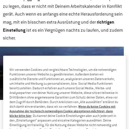
zu legen, dass er nicht mit Deinem Arbeitskalender in Konflikt
gerät. Auch wenn es anfangs eine echte Herausforderung sein
richtigen
mag, mit ein bisschen extra Ausrüstung und der
Einstellung
ist es ein Vergnügen nachts zu laufen, und zudem
sicher.
Wir verwenden Cookies und vergleichbare Technologien, um die notwendigen
Funktionen unserer Website zu gewährleisten. Außerdem bieten wir
zusätzliche Dienste und Funktionen an, analysieren unseren Datenverkehr,
um Inhalte und Werbung zu personalisieren, bzw. Social Media-Funktionen
bereitzustellen. Dadurch erfahren auch unsere Social Media-, Werbe- und
Analysepartner von deiner Nutzung unserer Website; diese sitzen teilweise in
Drittländern ohne angemessene Garantien zum Schutz deiner Daten, etwa vor
dem Zugriff durch Behörden. Durch Anklicken von „Alle auswählen“ erklärst du
Nachts zu Laufen hat einen besonderen Charme – Photo Credit: Re Wikstrom
Wenn du keine Cookies mit
dich damit einverstanden, dass wir so verfahren.
Ausnahme der technisch notwendigen Cookie akzeptieren möchtest, dann
klicke bitte hier
. Du kannst deine Cookie Einstellungen aber auch jederzeit in
IN DER STADT
den „Einstellungen“ anpassen und einzelne Kategorien auswählen. Deine
Einwilligung ist freiwillig, für die Nutzung dieser Website nicht notwendig und