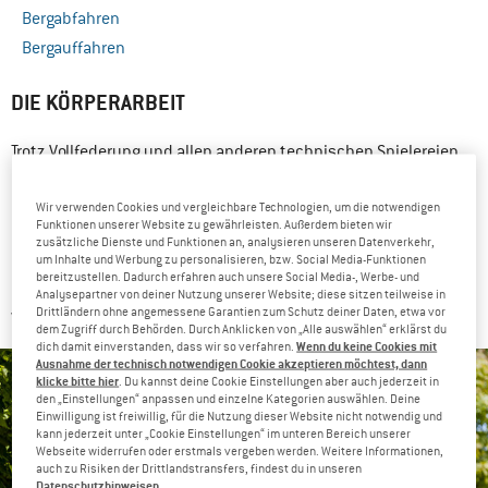
Bergabfahren
Bergauffahren
DIE KÖRPERARBEIT
Trotz Vollfederung und allen anderen technischen Spielereien,
ist es nach wie vor nötig, den eigenen Körper beim Fahren aktiv
Wir verwenden Cookies und vergleichbare Technologien, um die notwendigen
mit einzusetzen. So hat man mehr Kontrolle und kann in
Funktionen unserer Website zu gewährleisten. Außerdem bieten wir
Grenzsituationen schneller reagieren.
zusätzliche Dienste und Funktionen an, analysieren unseren Datenverkehr,
um Inhalte und Werbung zu personalisieren, bzw. Social Media-Funktionen
bereitzustellen. Dadurch erfahren auch unsere Social Media-, Werbe- und
Deshalb: Raus aus dem Sattel! Arme und Beine sind hier
Analysepartner von deiner Nutzung unserer Website; diese sitzen teilweise in
Drittländern ohne angemessene Garantien zum Schutz deiner Daten, etwa vor
wichtige „natürliche“ Dämpfungselemente!
dem Zugriff durch Behörden. Durch Anklicken von „Alle auswählen“ erklärst du
Wenn du keine Cookies mit
dich damit einverstanden, dass wir so verfahren.
Ausnahme der technisch notwendigen Cookie akzeptieren möchtest, dann
klicke bitte hier
. Du kannst deine Cookie Einstellungen aber auch jederzeit in
den „Einstellungen“ anpassen und einzelne Kategorien auswählen. Deine
Einwilligung ist freiwillig, für die Nutzung dieser Website nicht notwendig und
kann jederzeit unter „Cookie Einstellungen“ im unteren Bereich unserer
Webseite widerrufen oder erstmals vergeben werden. Weitere Informationen,
auch zu Risiken der Drittlandstransfers, findest du in unseren
Datenschutzhinweisen
.