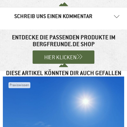
SCHREIB UNS EINEN KOMMENTAR
Deine E-Mail-Adresse wird nicht veröffentlicht.
Erforderliche
Felder sind mit
*
markiert
ENTDECKE DIE PASSENDEN PRODUKTE IM
BERGFREUNDE.DE SHOP
Kommentar
*
HIER KLICKEN
DIESE ARTIKEL KÖNNTEN DIR AUCH GEFALLEN
Praxiswissen
Name
*
E-Mail-Adresse
*