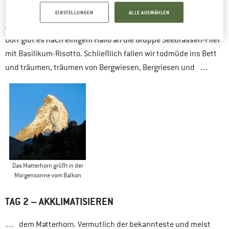
Masterbathroom en suite, begehbarer Kleiderschrank, Lounge-
EINSTELLUNGEN
ALLE AUSWÄHLEN
Area, bequeme Betten und Föhn, alles da. OK, ab zum Essen.
Dort gibt es nach einigem Hallo an die Gruppe Seebrassen-Filet
mit Basilikum-Risotto. Schließlich fallen wir todmüde ins Bett
und träumen, träumen von Bergwiesen, Bergriesen und …
Das Matterhorn grüßt in der
Morgensonne vom Balkon
TAG 2 – AKKLIMATISIEREN
… dem Matterhorn. Vermutlich der bekannteste und meist