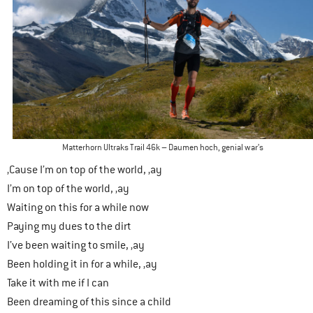
Matterhorn Ultraks Trail 46k – Daumen hoch, genial war’s
‚Cause I’m on top of the world, ‚ay
I’m on top of the world, ‚ay
Waiting on this for a while now
Paying my dues to the dirt
I’ve been waiting to smile, ‚ay
Been holding it in for a while, ‚ay
Take it with me if I can
Been dreaming of this since a child