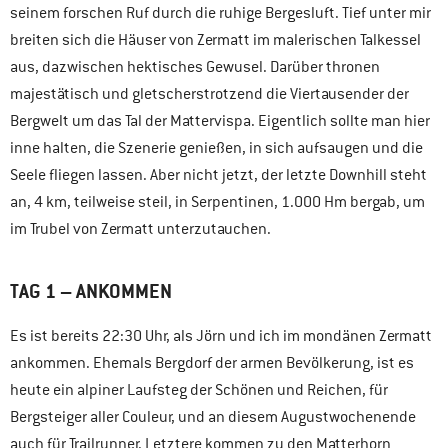
seinem forschen Ruf durch die ruhige Bergesluft. Tief unter mir
breiten sich die Häuser von Zermatt im malerischen Talkessel
aus, dazwischen hektisches Gewusel. Darüber thronen
majestätisch und gletscherstrotzend die Viertausender der
Bergwelt um das Tal der Mattervispa. Eigentlich sollte man hier
inne halten, die Szenerie genießen, in sich aufsaugen und die
Seele fliegen lassen. Aber nicht jetzt, der letzte Downhill steht
an, 4 km, teilweise steil, in Serpentinen, 1.000 Hm bergab, um
im Trubel von Zermatt unterzutauchen.
TAG 1 – ANKOMMEN
Es ist bereits 22:30 Uhr, als Jörn und ich im mondänen Zermatt
ankommen. Ehemals Bergdorf der armen Bevölkerung, ist es
heute ein alpiner Laufsteg der Schönen und Reichen, für
Bergsteiger aller Couleur, und an diesem Augustwochenende
auch für Trailrunner. Letztere kommen zu den Matterhorn