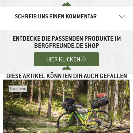
SCHREIB UNS EINEN KOMMENTAR
Deine E-Mail-Adresse wird nicht veröffentlicht.
Erforderliche
Felder sind mit
*
markiert
ENTDECKE DIE PASSENDEN PRODUKTE IM
BERGFREUNDE.DE SHOP
Kommentar
*
HIER KLICKEN
DIESE ARTIKEL KÖNNTEN DIR AUCH GEFALLEN
Packlisten
Name
*
E-Mail-Adresse
*