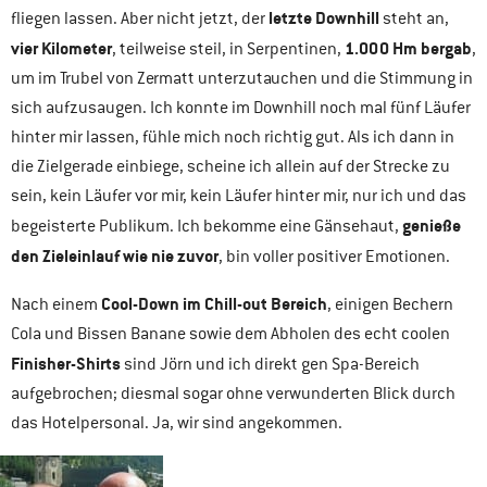
letzte Downhill
fliegen lassen. Aber nicht jetzt, der
steht an,
vier Kilometer
1.000 Hm bergab
, teilweise steil, in Serpentinen,
,
um im Trubel von Zermatt unterzutauchen und die Stimmung in
sich aufzusaugen. Ich konnte im Downhill noch mal fünf Läufer
hinter mir lassen, fühle mich noch richtig gut. Als ich dann in
die Zielgerade einbiege, scheine ich allein auf der Strecke zu
sein, kein Läufer vor mir, kein Läufer hinter mir, nur ich und das
genieße
begeisterte Publikum. Ich bekomme eine Gänsehaut,
den Zieleinlauf wie nie zuvor
, bin voller positiver Emotionen.
Cool-Down im Chill-out Bereich
Nach einem
, einigen Bechern
Cola und Bissen Banane sowie dem Abholen des echt coolen
Finisher-Shirts
sind Jörn und ich direkt gen Spa-Bereich
aufgebrochen; diesmal sogar ohne verwunderten Blick durch
das Hotelpersonal. Ja, wir sind angekommen.