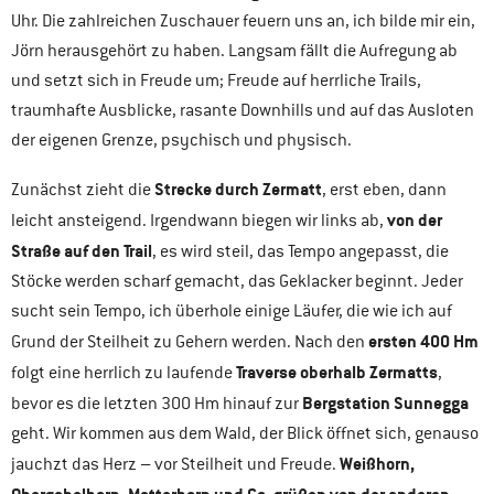
Uhr. Die zahlreichen Zuschauer feuern uns an, ich bilde mir ein,
Jörn herausgehört zu haben. Langsam fällt die Aufregung ab
und setzt sich in Freude um; Freude auf herrliche Trails,
traumhafte Ausblicke, rasante Downhills und auf das Ausloten
der eigenen Grenze, psychisch und physisch.
Strecke durch Zermatt
Zunächst zieht die
, erst eben, dann
von der
leicht ansteigend. Irgendwann biegen wir links ab,
Straße auf den Trail
, es wird steil, das Tempo angepasst, die
Stöcke werden scharf gemacht, das Geklacker beginnt. Jeder
sucht sein Tempo, ich überhole einige Läufer, die wie ich auf
ersten 400 Hm
Grund der Steilheit zu Gehern werden. Nach den
Traverse oberhalb Zermatts
folgt eine herrlich zu laufende
,
Bergstation Sunnegga
bevor es die letzten 300 Hm hinauf zur
geht. Wir kommen aus dem Wald, der Blick öffnet sich, genauso
Weißhorn,
jauchzt das Herz – vor Steilheit und Freude.