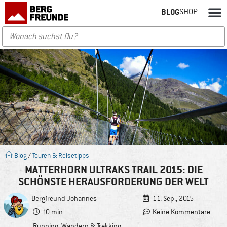
BLOG
SHOP
Blog
/
Touren & Reisetipps
MATTERHORN ULTRAKS TRAIL 2015: DIE
SCHÖNSTE HERAUSFORDERUNG DER WELT
Bergfreund
Johannes
11. Sep., 2015
10 min
Keine Kommentare
Running
,
Wandern & Trekking