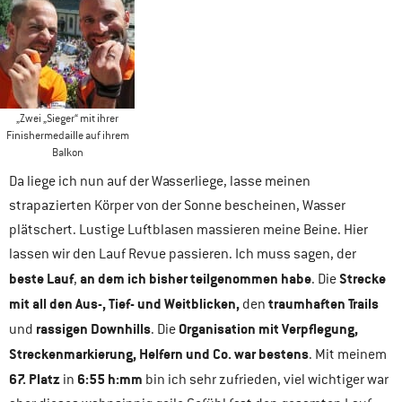
„Zwei „Sieger“ mit ihrer
Finishermedaille auf ihrem
Balkon
Da liege ich nun auf der Wasserliege, lasse meinen
strapazierten Körper von der Sonne bescheinen, Wasser
plätschert. Lustige Luftblasen massieren meine Beine. Hier
lassen wir den Lauf Revue passieren. Ich muss sagen, der
beste Lauf
an dem ich bisher teilgenommen habe
Strecke
,
. Die
mit all den Aus-, Tief- und Weitblicken,
traumhaften Trails
den
rassigen Downhills
Organisation mit Verpflegung,
und
. Die
Streckenmarkierung, Helfern und Co. war bestens
. Mit meinem
67. Platz
6:55 h:mm
in
bin ich sehr zufrieden, viel wichtiger war