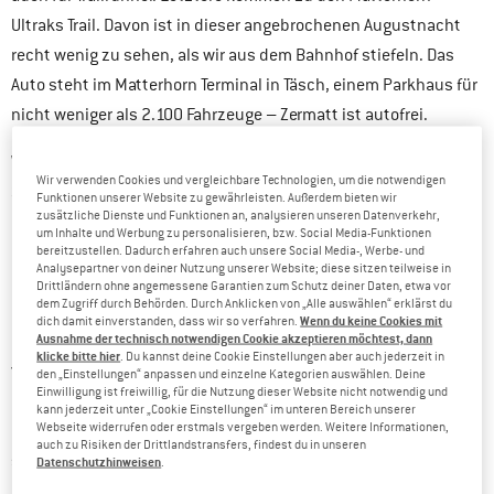
Ultraks Trail. Davon ist in dieser angebrochenen Augustnacht
recht wenig zu sehen, als wir aus dem Bahnhof stiefeln. Das
Auto steht im Matterhorn Terminal in Täsch, einem Parkhaus für
nicht weniger als 2.100 Fahrzeuge – Zermatt ist autofrei.
Wir haben sechseinhalb Stunden Autofahrt in den Knochen,
Wir verwenden Cookies und vergleichbare Technologien, um die notwendigen
Stau um Zürich, freie Strecken auf die Alpengipfel zu, 15
Funktionen unserer Website zu gewährleisten. Außerdem bieten wir
zusätzliche Dienste und Funktionen an, analysieren unseren Datenverkehr,
Minuten Autozug durch den Lötschberg und schließlich noch
um Inhalte und Werbung zu personalisieren, bzw. Social Media-Funktionen
Gekurve hinter einem nicht allzu schnellen Holländer her. Die
bereitzustellen. Dadurch erfahren auch unsere Social Media-, Werbe- und
Analysepartner von deiner Nutzung unserer Website; diese sitzen teilweise in
letzten Meter zum Hotel Monte Rosa geht es dann mit der
Drittländern ohne angemessene Garantien zum Schutz deiner Daten, etwa vor
dem Zugriff durch Behörden. Durch Anklicken von „Alle auswählen“ erklärst du
Elektromobilität – kleine, strombetriebene Fahrzeuge, die die
Wenn du keine Cookies mit
dich damit einverstanden, dass wir so verfahren.
Ausnahme der technisch notwendigen Cookie akzeptieren möchtest, dann
Gäste in Zermatt hin und her kutschieren, die meisten gefahren
klicke bitte hier
. Du kannst deine Cookie Einstellungen aber auch jederzeit in
von Concierges der diversen Hotels. Die freundliche Dame an
den „Einstellungen“ anpassen und einzelne Kategorien auswählen. Deine
Einwilligung ist freiwillig, für die Nutzung dieser Website nicht notwendig und
der Rezeption teilt uns dann beim Einchecken gleich mit, dass
kann jederzeit unter „Cookie Einstellungen“ im unteren Bereich unserer
Webseite widerrufen oder erstmals vergeben werden. Weitere Informationen,
Truppe von Peak Performance
die
, auf deren Einladung wir hier
auch zu Risiken der Drittlandstransfers, findest du in unseren
sind, gerade eben zum Essen aufgebrochen ist. Super, das Loch
Datenschutzhinweisen
.
im Magen ist groß. Also kurz das Zimmer checken – Duschbad,