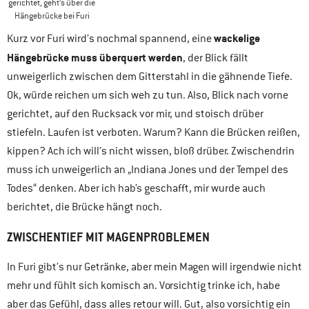
gerichtet, geht’s über die
Hängebrücke bei Furi
wackelige
Kurz vor Furi wird’s nochmal spannend, eine
Hängebrücke muss überquert werden
, der Blick fällt
unweigerlich zwischen dem Gitterstahl in die gähnende Tiefe.
Ok, würde reichen um sich weh zu tun. Also, Blick nach vorne
gerichtet, auf den Rucksack vor mir, und stoisch drüber
stiefeln. Laufen ist verboten. Warum? Kann die Brücken reißen,
kippen? Ach ich will’s nicht wissen, bloß drüber. Zwischendrin
muss ich unweigerlich an „Indiana Jones und der Tempel des
Todes“ denken. Aber ich hab’s geschafft, mir wurde auch
berichtet, die Brücke hängt noch.
ZWISCHENTIEF MIT MAGENPROBLEMEN
In Furi gibt’s nur Getränke, aber mein Magen will irgendwie nicht
mehr und fühlt sich komisch an. Vorsichtig trinke ich, habe
aber das Gefühl, dass alles retour will. Gut, also vorsichtig ein