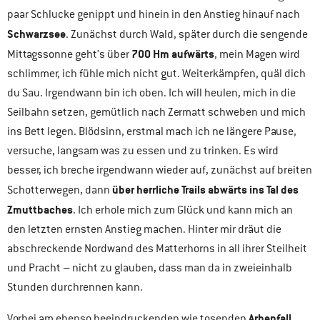
paar Schlucke genippt und hinein in den Anstieg hinauf nach
Schwarzsee
. Zunächst durch Wald, später durch die sengende
700 Hm aufwärts
Mittagssonne geht’s über
, mein Magen wird
schlimmer, ich fühle mich nicht gut. Weiterkämpfen, quäl dich
du Sau. Irgendwann bin ich oben. Ich will heulen, mich in die
Seilbahn setzen, gemütlich nach Zermatt schweben und mich
ins Bett legen. Blödsinn, erstmal mach ich ne längere Pause,
versuche, langsam was zu essen und zu trinken. Es wird
besser, ich breche irgendwann wieder auf, zunächst auf breiten
über herrliche Trails abwärts ins Tal des
Schotterwegen, dann
Zmuttbaches
. Ich erhole mich zum Glück und kann mich an
den letzten ernsten Anstieg machen. Hinter mir dräut die
abschreckende Nordwand des Matterhorns in all ihrer Steilheit
und Pracht – nicht zu glauben, dass man da in zweieinhalb
Stunden durchrennen kann.
Arbenfall
Vorbei am ebenso beeindruckenden wie tosenden