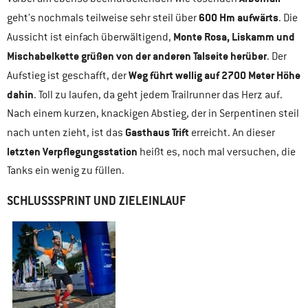
600 Hm aufwärts
geht’s nochmals teilweise sehr steil über
. Die
Monte Rosa, Liskamm und
Aussicht ist einfach überwältigend,
Mischabelkette grüßen von der anderen Talseite herüber
. Der
Weg führt wellig auf 2700 Meter Höhe
Aufstieg ist geschafft, der
dahin
. Toll zu laufen, da geht jedem Trailrunner das Herz auf.
Nach einem kurzen, knackigen Abstieg, der in Serpentinen steil
Gasthaus Trift
nach unten zieht, ist das
erreicht. An dieser
letzten Verpflegungsstation
heißt es, noch mal versuchen, die
Tanks ein wenig zu füllen.
SCHLUSSSPRINT UND ZIELEINLAUF