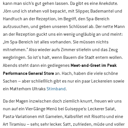
kann man sich’s gut gehen lassen. Da gibt es eine Anekdote.
Jörn und ich stehen voll bepackt, mit Slipper, Bademantel und
Handtuch an der Rezeption, im Begriff, den Spa-Bereich
aufzusuchen, und geben unseren Schlüssel ab. Der nette Mann
an der Rezeption guckt uns ein wenig ungläubig an und meint:
„Im Spa-Bereich ist alles vorhanden. Sie müssen nichts
mitnehmen.“ Also wieder aufs Zimmer stiefeln und das Zeug
wegbringen. So ist’s halt, wenn Bauern die Stadt entern wollen.
Meet-and-Greet im Peak
Abends steht dann ein gediegenes
Performance General Store
an. Hach, haben die viele schöne
Sachen – aber schließlich gibt es nur ein paar Leckereien sowie
ein Matterhorn Ultraks
Stirnband
.
Da der Magen inzwischen doch ziemlich knurrt, freuen wir uns
nun auf ein Vier-Gänge Menü bei Guiseppe’s: Leckerer Salat,
Pasta-Variationen mit Garnelen, Kalbsfilet mit Risotto und eine
Art Tiramisu – sehr, sehr lecker. Satt, zufrieden, müde und voller