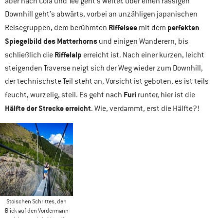
aber nach Cola und Tee geht’s weiter. Über einen rassigen
Downhill geht’s abwärts, vorbei an unzähligen japanischen
Riffelsee
perfekten
Reisegruppen, dem berühmten
mit dem
Spiegelbild des Matterhorns
und einigen Wanderern, bis
Riffelalp
schließlich die
erreicht ist. Nach einer kurzen, leicht
steigenden Traverse neigt sich der Weg wieder zum Downhill,
der technischste Teil steht an, Vorsicht ist geboten, es ist teils
Furi
feucht, wurzelig, steil. Es geht nach
runter, hier ist die
Hälfte der Strecke erreicht
. Wie, verdammt, erst die Hälfte?!
Stoischen Schrittes, den
Blick auf den Vordermann