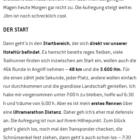
Magen heute Morgen gar nicht zu. Die Aufregung steigt weiter.
Jörn ist noch schrecklich cool.
DER START
Startbereich
direkt vor unserer
Dann geht’s in den
, der sich
Hoteltür befindet
. Es herrscht bereits reges Treiben, viele
Trailrunner finden sich inzwischen am Start ein, wollen auch die
48 km
3.600 Hm
46k Runde in Angriff nehmen –
und die
. Für
die einen zählt jede Sekunde, jeder Platz, andere wollen einfach
nur durchkommen und die grandiose Landschaft genießen. Ich
habe mir vorgenommen unter 7:00 h zu bleiben, hoffe auf 6:30
erstes Rennen
h und träume von 6:00 h. Aber es ist mein
über
Ultramarathon Distanz
eine
. Daher geh ich’s eher mal defensiv
an. Die Aufregung ist nun auf ihrem Höhepunkt. Zum Glück
geht’s gleich los, noch mal den Transponder checken, die
Schnürsenkel fest ziehen, dann geht’s auch schon los – 7:30