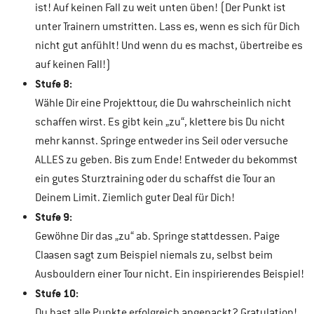
ist! Auf keinen Fall zu weit unten üben! (Der Punkt ist
unter Trainern umstritten. Lass es, wenn es sich für Dich
nicht gut anfühlt! Und wenn du es machst, übertreibe es
auf keinen Fall!)
Stufe 8:
Wähle Dir eine Projekttour, die Du wahrscheinlich nicht
schaffen wirst. Es gibt kein „zu“, klettere bis Du nicht
mehr kannst. Springe entweder ins Seil oder versuche
ALLES zu geben. Bis zum Ende! Entweder du bekommst
ein gutes Sturztraining oder du schaffst die Tour an
Deinem Limit. Ziemlich guter Deal für Dich!
Stufe 9:
Gewöhne Dir das „zu“ ab. Springe stattdessen. Paige
Claasen sagt zum Beispiel niemals zu, selbst beim
Ausbouldern einer Tour nicht. Ein inspirierendes Beispiel!
Stufe 10:
Du hast alle Punkte erfolgreich angepackt? Gratulation!