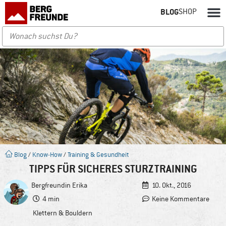
BLOG
SHOP
Blog
/
Know-How
/
Training & Gesundheit
TIPPS FÜR SICHERES STURZTRAINING
Bergfreundin
Erika
10. Okt., 2016
4 min
Keine Kommentare
Klettern & Bouldern