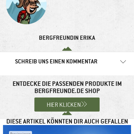
BERGFREUNDIN ERIKA
SCHREIB UNS EINEN KOMMENTAR
Deine E-Mail-Adresse wird nicht veröffentlicht.
Erforderliche
Felder sind mit
*
markiert
ENTDECKE DIE PASSENDEN PRODUKTE IM
BERGFREUNDE.DE SHOP
Kommentar
*
HIER KLICKEN
DIESE ARTIKEL KÖNNTEN DIR AUCH GEFALLEN
Praxiswissen