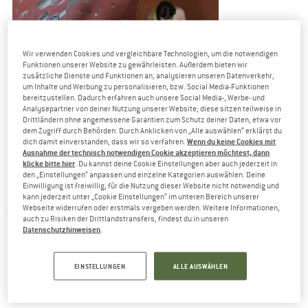
Wir verwenden Cookies und vergleichbare Technologien, um die notwendigen
Funktionen unserer Website zu gewährleisten. Außerdem bieten wir
zusätzliche Dienste und Funktionen an, analysieren unseren Datenverkehr,
um Inhalte und Werbung zu personalisieren, bzw. Social Media-Funktionen
bereitzustellen. Dadurch erfahren auch unsere Social Media-, Werbe- und
Analysepartner von deiner Nutzung unserer Website; diese sitzen teilweise in
Drittländern ohne angemessene Garantien zum Schutz deiner Daten, etwa vor
dem Zugriff durch Behörden. Durch Anklicken von „Alle auswählen“ erklärst du
Wenn du keine Cookies mit
dich damit einverstanden, dass wir so verfahren.
Ausnahme der technisch notwendigen Cookie akzeptieren möchtest, dann
Der Partnercheck ist beim Sturztraining doppelt wichtig!
klicke bitte hier
. Du kannst deine Cookie Einstellungen aber auch jederzeit in
den „Einstellungen“ anpassen und einzelne Kategorien auswählen. Deine
Einwilligung ist freiwillig, für die Nutzung dieser Website nicht notwendig und
DIE WICHTIGSTEN GRUNDLAGEN FÜR SICHERES
kann jederzeit unter „Cookie Einstellungen“ im unteren Bereich unserer
STURZTRAINING
Webseite widerrufen oder erstmals vergeben werden. Weitere Informationen,
auch zu Risiken der Drittlandstransfers, findest du in unseren
Datenschutzhinweisen
.
Ein Grounder darf keinesfalls möglich sein!
Kein Sturztraining in Quergängen, über anderen
EINSTELLUNGEN
ALLE AUSWÄHLEN
Kletterern oder über gefährlichem Sturzgelände.
Sturztraining am besten in der Halle oder in gut sanierten