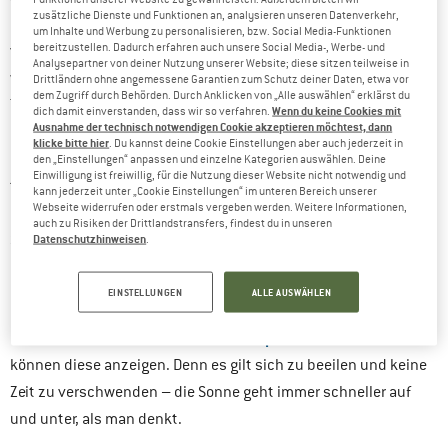
zusätzliche Dienste und Funktionen an, analysieren unseren Datenverkehr,
Fotos zu schießen. Wenn die Sonne untergeht, wird das Licht
um Inhalte und Werbung zu personalisieren, bzw. Social Media-Funktionen
bereitzustellen. Dadurch erfahren auch unsere Social Media-, Werbe- und
viel weicher und wirft keinen harten Schatten mehr. Die Farben
Analysepartner von deiner Nutzung unserer Website; diese sitzen teilweise in
wirken sehr viel intensiver. Insgesamt ist im Vergleich zum
Drittländern ohne angemessene Garantien zum Schutz deiner Daten, etwa vor
dem Zugriff durch Behörden. Durch Anklicken von „Alle auswählen“ erklärst du
Tageslicht deutlich mehr Kontrast vorhanden. Das besondere
Wenn du keine Cookies mit
dich damit einverstanden, dass wir so verfahren.
Ausnahme der technisch notwendigen Cookie akzeptieren möchtest, dann
Licht kann für ein sehr dramatisch wirkendes Umfeld sorgen.
klicke bitte hier
. Du kannst deine Cookie Einstellungen aber auch jederzeit in
Und genau diese Stimmung und Emotionen wollen wir ja
den „Einstellungen“ anpassen und einzelne Kategorien auswählen. Deine
Einwilligung ist freiwillig, für die Nutzung dieser Website nicht notwendig und
transportieren. Besonders zur goldenen Stunde kann der
kann jederzeit unter „Cookie Einstellungen“ im unteren Bereich unserer
Webseite widerrufen oder erstmals vergeben werden. Weitere Informationen,
Fotograf optimal experimentieren und Schatten oder
auch zu Risiken der Drittlandstransfers, findest du in unseren
Silhouetten kreativ mit ins Bild einbauen.
Datenschutzhinweisen
.
Der Zeit von Sonnenauf- und Untergangs kann für die jeweilige
EINSTELLUNGEN
ALLE AUSWÄHLEN
Region übers Internet herausgefunden werden. Auch viele
Suunto Ambit/Spartan
Garmin
Outdooruhren wie die
oder
Fenix
können diese anzeigen. Denn es gilt sich zu beeilen und keine
Zeit zu verschwenden – die Sonne geht immer schneller auf
und unter, als man denkt.