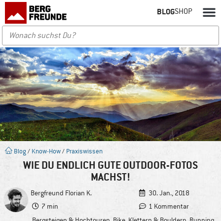
BLOG
SHOP
Blog
/
Know-How
/
Praxiswissen
WIE DU ENDLICH GUTE OUTDOOR-FOTOS
MACHST!
Bergfreund
Florian K.
30. Jan., 2018
7 min
1 Kommentar
Bergsteigen & Hochtouren
,
Bike
,
Klettern & Bouldern
,
Running
,