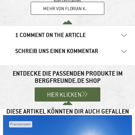
Klettertrainer.
MEHR VON FLORIAN K.
1 COMMENT ON THE ARTICLE
SCHREIB UNS EINEN KOMMENTAR
Heiko
2. März 2018
12:03 Uhr
Deine E-Mail-Adresse wird nicht veröffentlicht.
Erforderliche
Hallo Flo, ein guter Artikel mit vielen nützlichen Tipps. Ich bin auch
regelmäßig mit Spiegelreflex + Smartphone draußen unterwegs, da
Felder sind mit
*
markiert
ENTDECKE DIE PASSENDEN PRODUKTE IM
sind Artikel zu dem Thema immer hilfreich. :-) Viele Grüße Heiko
BERGFREUNDE.DE SHOP
Kommentar
*
Antworten
HIER KLICKEN
DIESE ARTIKEL KÖNNTEN DIR AUCH GEFALLEN
Praxiswissen