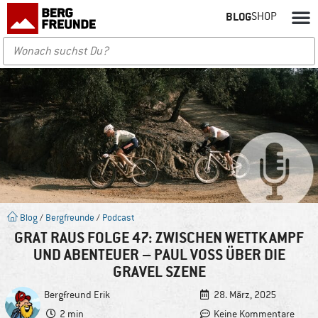
BLOG
SHOP
Blog
/
Bergfreunde
/
Podcast
GRAT RAUS FOLGE 47: ZWISCHEN WETTKAMPF
UND ABENTEUER – PAUL VOSS ÜBER DIE G
RAVEL SZENE
Bergfreund
Erik
28. März, 2025
2 min
Keine Kommentare