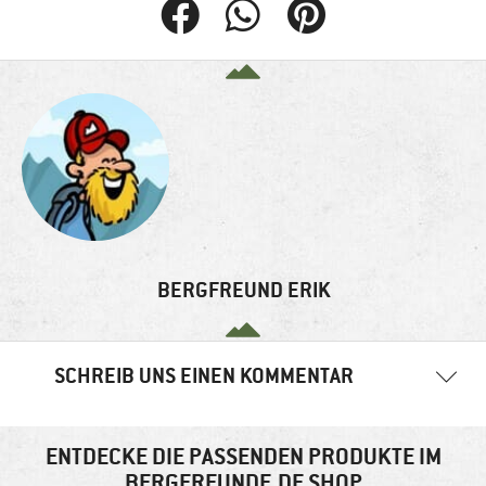
BERGFREUND ERIK
SCHREIB UNS EINEN KOMMENTAR
Deine E-Mail-Adresse wird nicht veröffentlicht.
Erforderliche
Felder sind mit
*
markiert
ENTDECKE DIE PASSENDEN PRODUKTE IM
BERGFREUNDE.DE SHOP