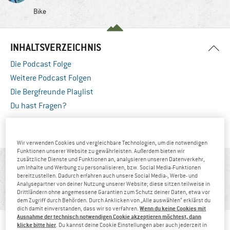
Bike
INHALTSVERZEICHNIS
Die Podcast Folge
Weitere Podcast Folgen
Die Bergfreunde Playlist
Du hast Fragen?
DIE PODCAST FOLGE
Wir verwenden Cookies und vergleichbare Technologien, um die notwendigen
Funktionen unserer Website zu gewährleisten. Außerdem bieten wir
Bei Gravel Rennen treffen Leistungsfahrer und
zusätzliche Dienste und Funktionen an, analysieren unseren Datenverkehr,
um Inhalte und Werbung zu personalisieren, bzw. Social Media-Funktionen
Abenteurer aufeinander und bewegen sich im gleichen
bereitzustellen. Dadurch erfahren auch unsere Social Media-, Werbe- und
Analysepartner von deiner Nutzung unserer Website; diese sitzen teilweise in
Kosmos
.
Drittländern ohne angemessene Garantien zum Schutz deiner Daten, etwa vor
dem Zugriff durch Behörden. Durch Anklicken von „Alle auswählen“ erklärst du
Paul Voß
Wenn du keine Cookies mit
dich damit einverstanden, dass wir so verfahren.
Ausnahme der technisch notwendigen Cookie akzeptieren möchtest, dann
klicke bitte hier
. Du kannst deine Cookie Einstellungen aber auch jederzeit in